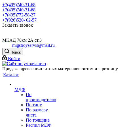
+7(495)740-31-68
+7(495)740-31-68
+7(495)772-58-27
+7(926)520- 02-57
Заказать звонок
МКАД 78км 2А ст.3
migstroyservis@mail.ru
Поиск
Войти
Продажа древесно-плитных материалов оптом и в розницу
Каталог
МДФ
По
производителю
По типу
По размеру
листа
По толщине
Распил МДФ