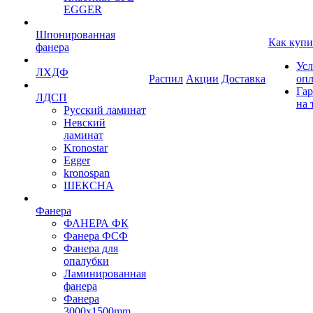
EGGER
Шпонированная
Как купи
фанера
Усл
ЛХДФ
Распил
Акции
Доставка
оп
Гар
ЛДСП
на 
Русский ламинат
Невский
ламинат
Kronostar
Egger
kronospan
ШЕКСНА
Фанера
ФАНЕРА ФК
Фанера ФСФ
Фанера для
опалубки
Ламинированная
фанера
Фанера
3000х1500mm