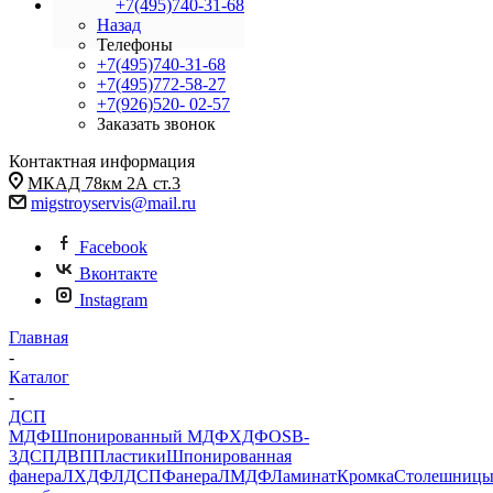
+7(495)740-31-68
Назад
Телефоны
+7(495)740-31-68
+7(495)772-58-27
+7(926)520- 02-57
Заказать звонок
Контактная информация
МКАД 78км 2А ст.3
migstroyservis@mail.ru
Facebook
Вконтакте
Instagram
Главная
-
Каталог
-
ДСП
МДФ
Шпонированный МДФ
ХДФ
OSB-
3
ДСП
ДВП
Пластики
Шпонированная
фанера
ЛХДФ
ЛДСП
Фанера
ЛМДФ
Ламинат
Кромка
Столешниц