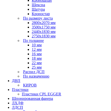
Кроношпан
Шексна
Шатура
Кроностар
По размеру листа
2800х2070 мм
3500х1750 мм
2440х1830 мм
2750х1830 мм
По толщине
10 мм
12 мм
16 мм
18 мм
22 мм
25 мм
Распил ДСП
По назначению
ДВП
КИРОВ
Пластики
Пластики CPL EGGER
Шпонированная фанера
ЛХДФ
ЛДСП