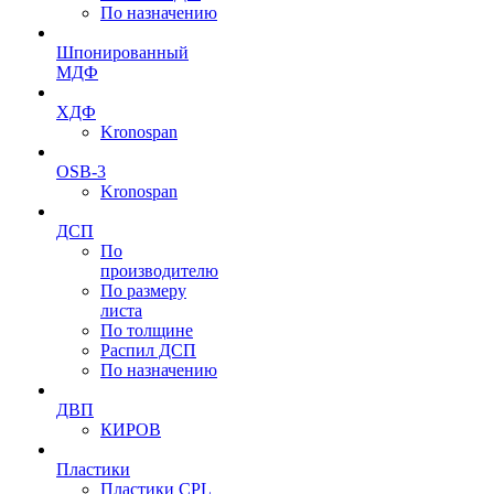
По назначению
Шпонированный
МДФ
ХДФ
Kronospan
OSB-3
Kronospan
ДСП
По
производителю
По размеру
листа
По толщине
Распил ДСП
По назначению
ДВП
КИРОВ
Пластики
Пластики CPL