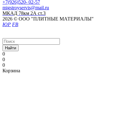
+7(926)520- 02-57
migstroyservis@mail.ru
МКАД 78км 2А ст.3
2026 © ООО "ПЛИТНЫЕ МАТЕРИАЛЫ"
ЮР
FB
Найти
0
0
0
Корзина