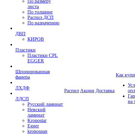
По размеру
листа
По толщине
Распил ДСП
По назначению
ДВП
КИРОВ
Пластики
Пластики CPL
EGGER
Шпонированная
Как купи
фанера
Усл
ЛХДФ
Распил
Акции
Доставка
оп
Гар
ЛДСП
на 
Русский ламинат
Невский
ламинат
Kronostar
Egger
kronospan