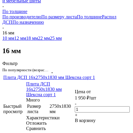
и мебельные щиты
-
По толщине
По производителю
По размеру листа
По толщине
Распил
ДСП
По назначению
-
16 мм
10 мм
12 мм
18 мм
22 мм
25 мм
16 мм
Фильтр
По популярности (возрастание)
Плита ДСП 16x2750x1830 мм Шексна сорт 1
Плита ДСП
16x2750x1830 мм
Цена от
Шексна сорт 1
1 950
₽
/шт
Много
-
Быстрый
Размер
2750х1830
просмотр
листа
мм
+
Характеристики
В корзину
Отложить
Сравнить