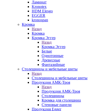
Ламинат
Kronotex
HDM Elesgo
EGGER
kronospan
Кромка
Назад
Кромка
Кромка Эггер
Назад
Кромка Эггер
Белые
Однотонные
Древесные
Фантазийные
Столешницы и мебельные щиты
Назад
Столешницы и мебельные щиты
Продукция АМК-Троя
Назад
Продукция АМК-Троя
Столешницы
Кромка для столешниц
Стеновые панели
Продукция Egger