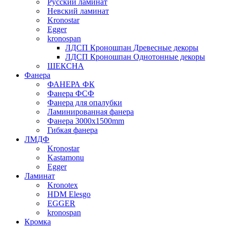
Русский ламинат
Невский ламинат
Kronostar
Egger
kronospan
ЛДСП Кроношпан Древесные декоры
ЛДСП Кроношпан Однотонные декоры
ШЕКСНА
Фанера
ФАНЕРА ФК
Фанера ФСФ
Фанера для опалубки
Ламинированная фанера
Фанера 3000х1500mm
Гибкая фанера
ЛМДФ
Kronostar
Kastamonu
Egger
Ламинат
Kronotex
HDM Elesgo
EGGER
kronospan
Кромка