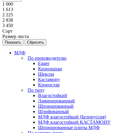
1 000
1 613
2 225
2 838
3 450
Сорт
Размер листа
Сбросить
МДФ
По производителю
Egger
Кроношпан
Шексна
Кастамону
Кроностар
По типу
Влагостойкий
Ламинированный
Шпонированный
Шлифованный
МДФ влагостойкий (Белоруссия)
МДФ влагостойкий КАСТАМОНУ
Шпонированные плиты МДФ
По размеру листа