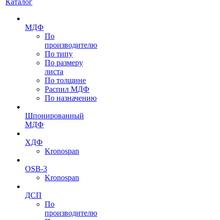
Каталог
МДФ
По
производителю
По типу
По размеру
листа
По толщине
Распил МДФ
По назначению
Шпонированный
МДФ
ХДФ
Kronospan
OSB-3
Kronospan
ДСП
По
производителю