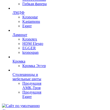
Гибкая фанера
ЛМДФ
Kronostar
Kastamonu
Egger
Ламинат
Kronotex
HDM Elesgo
EGGER
kronospan
Кромка
Кромка Эггер
Столешницы и
мебельные щиты
Продукция
АМК-Троя
Продукция
Egger