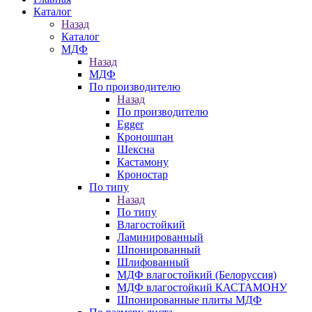
Каталог
Назад
Каталог
МДФ
Назад
МДФ
По производителю
Назад
По производителю
Egger
Кроношпан
Шексна
Кастамону
Кроностар
По типу
Назад
По типу
Влагостойкий
Ламинированный
Шпонированный
Шлифованный
МДФ влагостойкий (Белоруссия)
МДФ влагостойкий КАСТАМОНУ
Шпонированные плиты МДФ