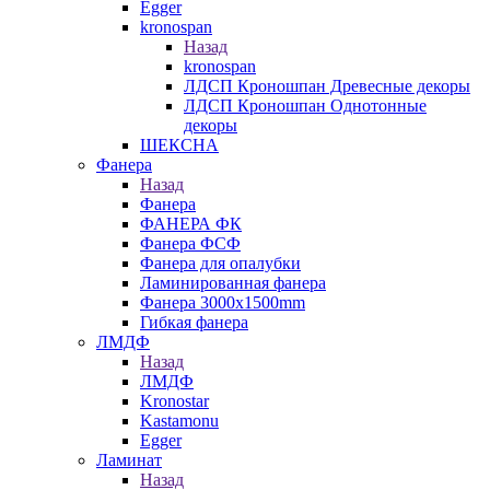
Egger
kronospan
Назад
kronospan
ЛДСП Кроношпан Древесные декоры
ЛДСП Кроношпан Однотонные
декоры
ШЕКСНА
Фанера
Назад
Фанера
ФАНЕРА ФК
Фанера ФСФ
Фанера для опалубки
Ламинированная фанера
Фанера 3000х1500mm
Гибкая фанера
ЛМДФ
Назад
ЛМДФ
Kronostar
Kastamonu
Egger
Ламинат
Назад