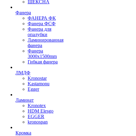
ШЕКСНА
Фанера
ФАНЕРА ФК
Фанера ФСФ
Фанера для
опалубки
Ламинированная
фанера
Фанера
3000х1500mm
Гибкая фанера
ЛМДФ
Kronostar
Kastamonu
Egger
Ламинат
Kronotex
HDM Elesgo
EGGER
kronospan
Кромка