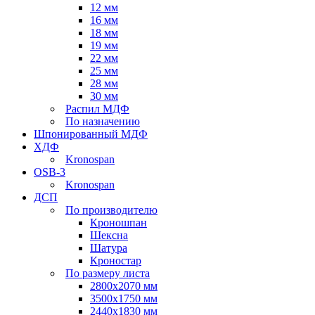
12 мм
16 мм
18 мм
19 мм
22 мм
25 мм
28 мм
30 мм
Распил МДФ
По назначению
Шпонированный МДФ
ХДФ
Kronospan
OSB-3
Kronospan
ДСП
По производителю
Кроношпан
Шексна
Шатура
Кроностар
По размеру листа
2800х2070 мм
3500х1750 мм
2440х1830 мм