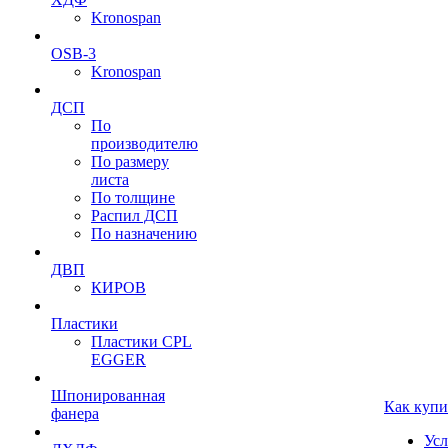
Kronospan
OSB-3
Kronospan
ДСП
По
производителю
По размеру
листа
По толщине
Распил ДСП
По назначению
ДВП
КИРОВ
Пластики
Пластики CPL
EGGER
Шпонированная
Как купи
фанера
Усл