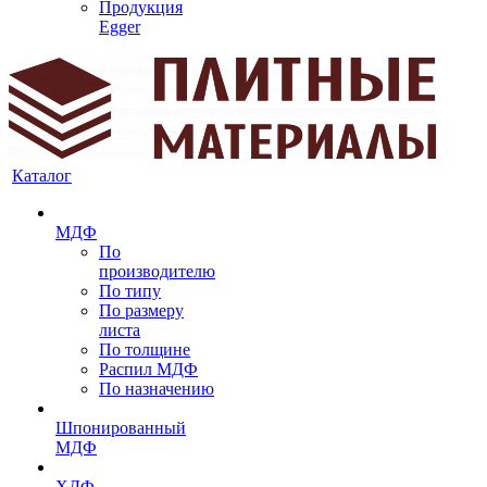
Продукция
Egger
Каталог
МДФ
По
производителю
По типу
По размеру
листа
По толщине
Распил МДФ
По назначению
Шпонированный
МДФ
ХДФ