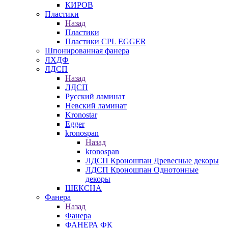
КИРОВ
Пластики
Назад
Пластики
Пластики CPL EGGER
Шпонированная фанера
ЛХДФ
ЛДСП
Назад
ЛДСП
Русский ламинат
Невский ламинат
Kronostar
Egger
kronospan
Назад
kronospan
ЛДСП Кроношпан Древесные декоры
ЛДСП Кроношпан Однотонные
декоры
ШЕКСНА
Фанера
Назад
Фанера
ФАНЕРА ФК