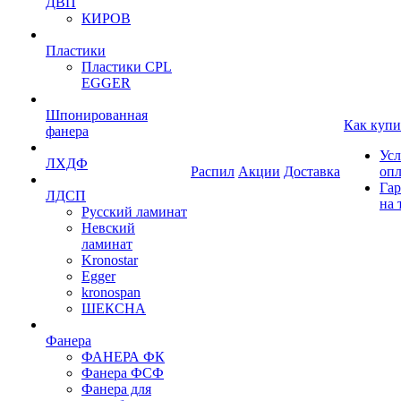
ДВП
КИРОВ
Пластики
Пластики CPL
EGGER
Шпонированная
Как купи
фанера
Усл
ЛХДФ
Распил
Акции
Доставка
оп
Гар
ЛДСП
на 
Русский ламинат
Невский
ламинат
Kronostar
Egger
kronospan
ШЕКСНА
Фанера
ФАНЕРА ФК
Фанера ФСФ
Фанера для