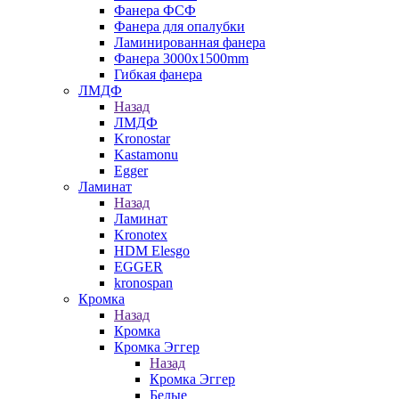
Фанера ФСФ
Фанера для опалубки
Ламинированная фанера
Фанера 3000х1500mm
Гибкая фанера
ЛМДФ
Назад
ЛМДФ
Kronostar
Kastamonu
Egger
Ламинат
Назад
Ламинат
Kronotex
HDM Elesgo
EGGER
kronospan
Кромка
Назад
Кромка
Кромка Эггер
Назад
Кромка Эггер
Белые