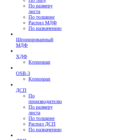
По типу
По размеру
листа
По толщине
Распил МДФ
По назначению
Шпонированный
МДФ
ХДФ
Kronospan
OSB-3
Kronospan
ДСП
По
производителю
По размеру
листа
По толщине
Распил ДСП
По назначению