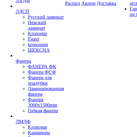
ЛХДФ
Распил
Акции
Доставка
оп
Гар
ЛДСП
на 
Русский ламинат
Невский
ламинат
Kronostar
Egger
kronospan
ШЕКСНА
Фанера
ФАНЕРА ФК
Фанера ФСФ
Фанера для
опалубки
Ламинированная
фанера
Фанера
3000х1500mm
Гибкая фанера
ЛМДФ
Kronostar
Kastamonu