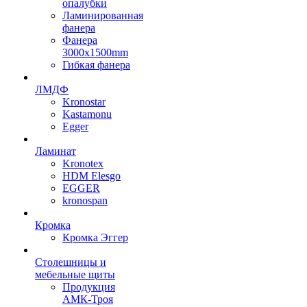
опалубки
Ламинированная
фанера
Фанера
3000х1500mm
Гибкая фанера
ЛМДФ
Kronostar
Kastamonu
Egger
Ламинат
Kronotex
HDM Elesgo
EGGER
kronospan
Кромка
Кромка Эггер
Столешницы и
мебельные щиты
Продукция
АМК-Троя