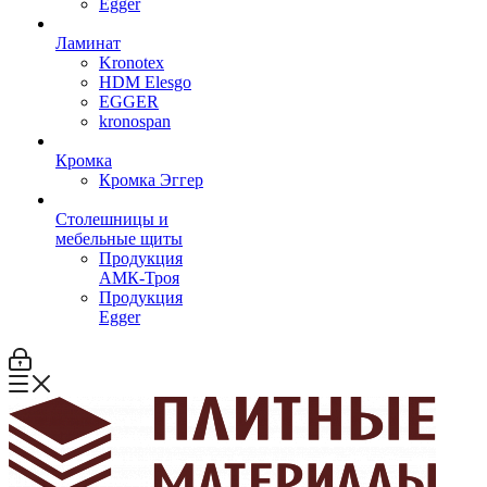
Egger
Ламинат
Kronotex
HDM Elesgo
EGGER
kronospan
Кромка
Кромка Эггер
Столешницы и
мебельные щиты
Продукция
АМК-Троя
Продукция
Egger