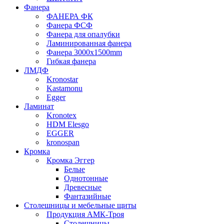
Фанера
ФАНЕРА ФК
Фанера ФСФ
Фанера для опалубки
Ламинированная фанера
Фанера 3000х1500mm
Гибкая фанера
ЛМДФ
Kronostar
Kastamonu
Egger
Ламинат
Kronotex
HDM Elesgo
EGGER
kronospan
Кромка
Кромка Эггер
Белые
Однотонные
Древесные
Фантазийные
Столешницы и мебельные щиты
Продукция АМК-Троя
Столешницы