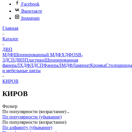
Facebook
Вконтакте
Instagram
Главная
-
Каталог
-
ДВП
МДФ
Шпонированный МДФ
ХДФ
OSB-
3
ДСП
ДВП
Пластики
Шпонированная
фанера
ЛХДФ
ЛДСП
Фанера
ЛМДФ
Ламинат
Кромка
Столешниц
и мебельные щиты
-
КИРОВ
КИРОВ
Фильтр
По популярности (возрастание)
По популярности (убывание)
По популярности (возрастание)
По алфавиту (убывание)