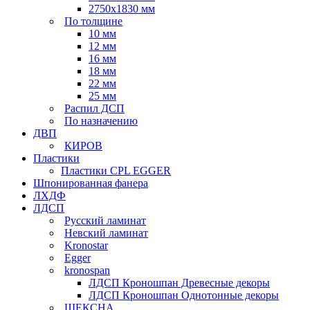
2750х1830 мм
По толщине
10 мм
12 мм
16 мм
18 мм
22 мм
25 мм
Распил ДСП
По назначению
ДВП
КИРОВ
Пластики
Пластики CPL EGGER
Шпонированная фанера
ЛХДФ
ЛДСП
Русский ламинат
Невский ламинат
Kronostar
Egger
kronospan
ЛДСП Кроношпан Древесные декоры
ЛДСП Кроношпан Однотонные декоры
ШЕКСНА