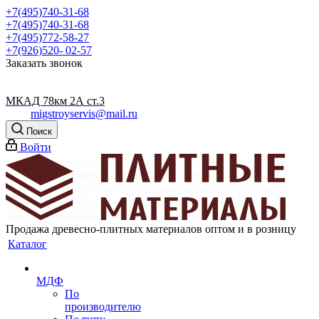
+7(495)740-31-68
+7(495)740-31-68
+7(495)772-58-27
+7(926)520- 02-57
Заказать звонок
МКАД 78км 2А ст.3
migstroyservis@mail.ru
Поиск
Войти
Продажа древесно-плитных материалов оптом и в розницу
Каталог
МДФ
По
производителю