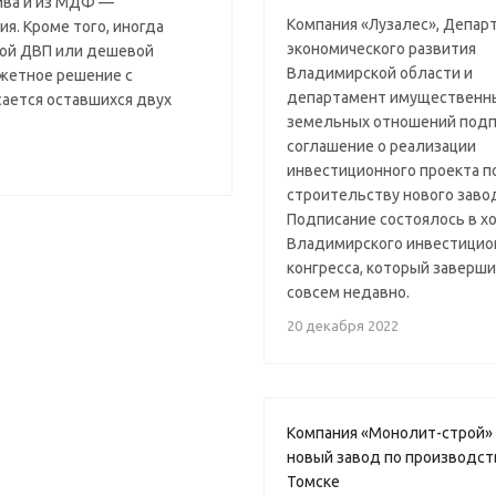
ива и из МДФ —
Компания «Лузалес», Депар
я. Кроме того, иногда
экономического развития
лой ДВП или дешевой
Владимирской области и
джетное решение с
департамент имущественн
ается оставшихся двух
земельных отношений под
соглашение о реализации
инвестиционного проекта п
строительству нового заво
Подписание состоялось в х
Владимирского инвестицио
конгресса, который заверши
совсем недавно.
20 декабря 2022
Компания «Монолит-строй» 
новый завод по производс
Томске