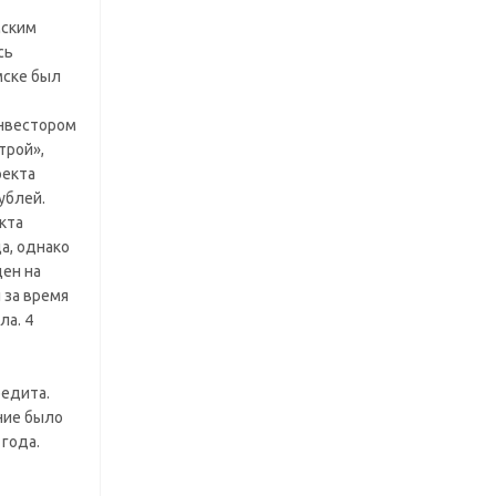
мским
сь
мске был
нвестором
трой»,
оекта
ублей.
кта
а, однако
цен на
 за время
ла. 4
редита.
ние было
года.