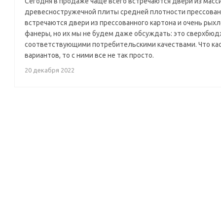
Сегодня в продаже чаще всего встречаются двери из масс
древесностружечной плиты средней плотности прессовани
встречаются двери из прессованного картона и очень рых
фанеры, но их мы не будем даже обсуждать: это сверхбю
соответствующими потребительскими качествами. Что кас
вариантов, то с ними все не так просто.
20 декабря 2022