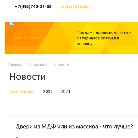
+7(495)740-31-68
Заказать звонок
Продажа древесно-плитных
материалов оптом и в
розницу
Главная
-
О компании
-
Новости
Новости
За все время
2022
2021
Двери из МДФ или из массива - что лучше?