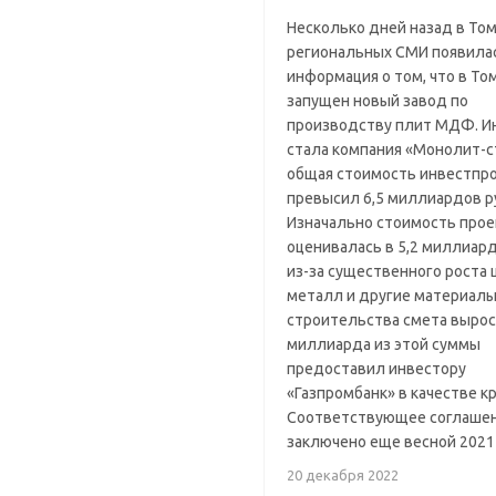
Несколько дней назад в То
региональных СМИ появила
информация о том, что в То
запущен новый завод по
производству плит МДФ. И
стала компания «Монолит-с
общая стоимость инвестпр
превысил 6,5 миллиардов р
Изначально стоимость прое
оценивалась в 5,2 миллиард
из-за существенного роста 
металл и другие материалы
строительства смета вырос
миллиарда из этой суммы
предоставил инвестору
«Газпромбанк» в качестве к
Соответствующее соглаше
заключено еще весной 2021 
20 декабря 2022