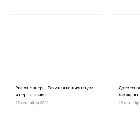
Рынок фанеры. Текущая конъюнктура
Древесно
и перспективы
лакокрас
23 сентября 2021
19 сентябр