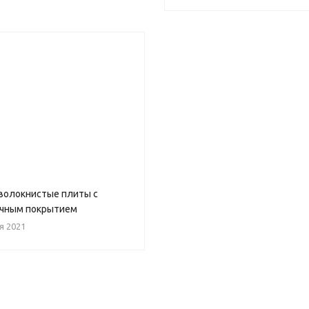
волокнистые плиты с
очным покрытием
я 2021