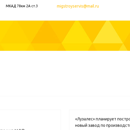
migstroyservis@mail.ru
МКАД 78км 2А ст.3
«Лузалес» планирует постр
новый завод по производс