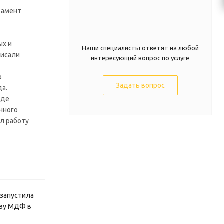
тамент
ых и
Наши специалисты ответят на любой
писали
интересующий вопрос по услуге
о
Задать вопрос
да.
оде
нного
л работу
запустила
тву МДФ в