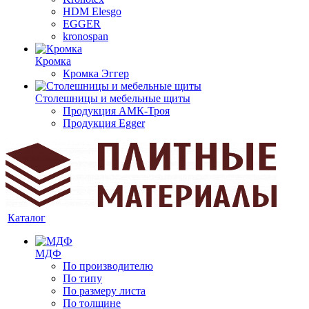
HDM Elesgo
EGGER
kronospan
Кромка
Кромка Эггер
Столешницы и мебельные щиты
Продукция АМК-Троя
Продукция Egger
Каталог
МДФ
По производителю
По типу
По размеру листа
По толщине