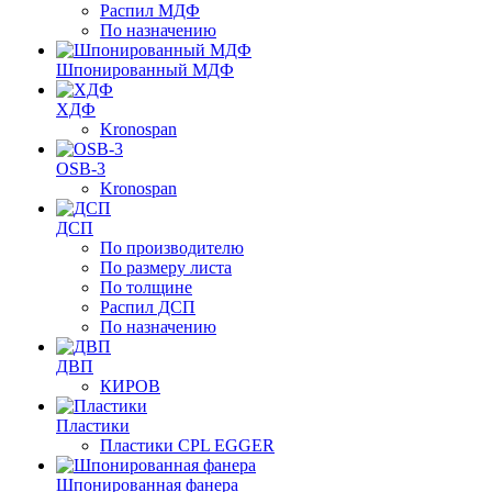
Распил МДФ
По назначению
Шпонированный МДФ
ХДФ
Kronospan
OSB-3
Kronospan
ДСП
По производителю
По размеру листа
По толщине
Распил ДСП
По назначению
ДВП
КИРОВ
Пластики
Пластики CPL EGGER
Шпонированная фанера