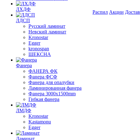
ЛХДФ
Распил
Акции
Достав
ЛДСП
Русский ламинат
Невский ламинат
Kronostar
Egger
kronospan
ШЕКСНА
Фанера
ФАНЕРА ФК
Фанера ФСФ
Фанера для опалубки
Ламинированная фанера
Фанера 3000х1500mm
Гибкая фанера
ЛМДФ
Kronostar
Kastamonu
Egger
Ламинат