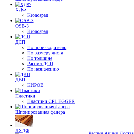
ХДФ
Kronospan
OSB-3
Kronospan
ДСП
По производителю
По размеру листа
По толщине
Распил ДСП
По назначению
ДВП
КИРОВ
Пластики
Пластики CPL EGGER
Шпонированная фанера
ЛХДФ
Распил
Акции
Достав