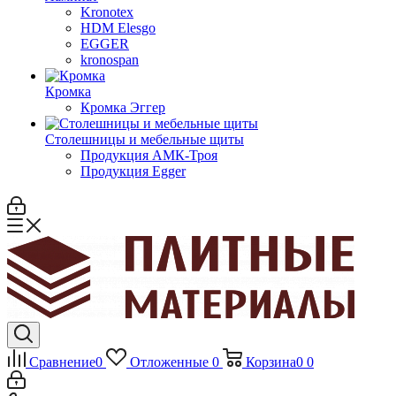
Kronotex
HDM Elesgo
EGGER
kronospan
Кромка
Кромка Эггер
Столешницы и мебельные щиты
Продукция АМК-Троя
Продукция Egger
Сравнение
0
Отложенные
0
Корзина
0
0