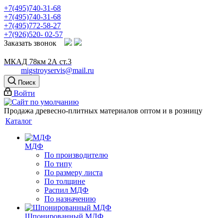
+7(495)740-31-68
+7(495)740-31-68
+7(495)772-58-27
+7(926)520- 02-57
Заказать звонок
МКАД 78км 2А ст.3
migstroyservis@mail.ru
Поиск
Войти
Продажа древесно-плитных материалов оптом и в розницу
Каталог
МДФ
По производителю
По типу
По размеру листа
По толщине
Распил МДФ
По назначению
Шпонированный МДФ