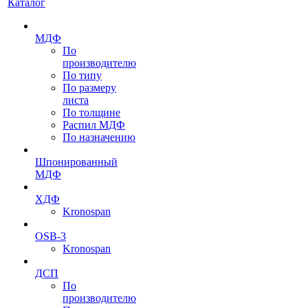
Каталог
МДФ
По
производителю
По типу
По размеру
листа
По толщине
Распил МДФ
По назначению
Шпонированный
МДФ
ХДФ
Kronospan
OSB-3
Kronospan
ДСП
По
производителю