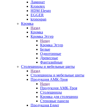
Ламинат
Kronotex
HDM Elesgo
EGGER
kronospan
Кромка
Назад
Кромка
Кромка Эггер
Назад
Кромка Эггер
Белые
Однотонные
Древесные
Фантазийные
Столешницы и мебельные щиты
Назад
Столешницы и мебельные щиты
Продукция АМК-Троя
Назад
Продукция АМК-Троя
Столешницы
Кромка для столешниц
Стеновые панели
Продукция Egger