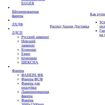
EGGER
Шпонированная
Как купи
фанера
Усл
ЛХДФ
Распил
Акции
Доставка
оп
Гар
ЛДСП
на 
Русский ламинат
Невский
ламинат
Kronostar
Egger
kronospan
ШЕКСНА
Фанера
ФАНЕРА ФК
Фанера ФСФ
Фанера для
опалубки
Ламинированная
фанера
Фанера
3000х1500mm