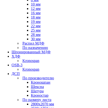
10 мм
12 мм
16 мм
18 мм
19 мм
22 мм
25 мм
28 мм
30 мм
Распил МДФ
По назначению
Шпонированный МДФ
ХДФ
Kronospan
OSB-3
Kronospan
ДСП
По производителю
Кроношпан
Шексна
Шатура
Кроностар
По размеру листа
2800х2070 мм