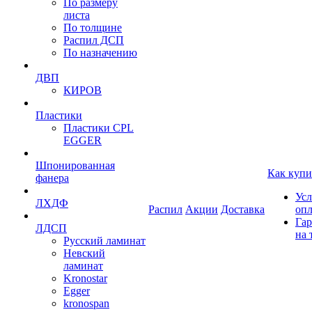
По размеру
листа
По толщине
Распил ДСП
По назначению
ДВП
КИРОВ
Пластики
Пластики CPL
EGGER
Шпонированная
Как купи
фанера
Усл
ЛХДФ
Распил
Акции
Доставка
оп
Гар
ЛДСП
на 
Русский ламинат
Невский
ламинат
Kronostar
Egger
kronospan