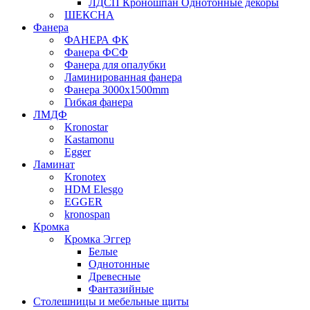
ЛДСП Кроношпан Однотонные декоры
ШЕКСНА
Фанера
ФАНЕРА ФК
Фанера ФСФ
Фанера для опалубки
Ламинированная фанера
Фанера 3000х1500mm
Гибкая фанера
ЛМДФ
Kronostar
Kastamonu
Egger
Ламинат
Kronotex
HDM Elesgo
EGGER
kronospan
Кромка
Кромка Эггер
Белые
Однотонные
Древесные
Фантазийные
Столешницы и мебельные щиты