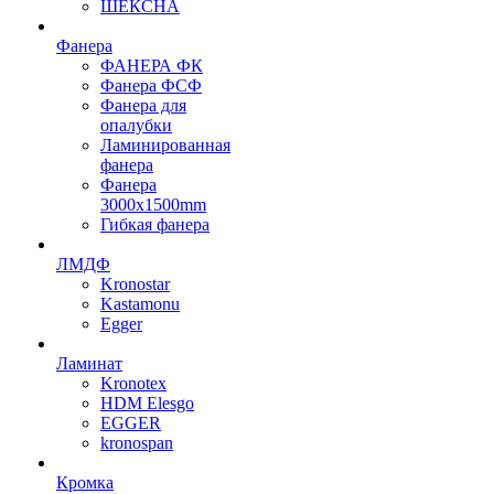
ШЕКСНА
Фанера
ФАНЕРА ФК
Фанера ФСФ
Фанера для
опалубки
Ламинированная
фанера
Фанера
3000х1500mm
Гибкая фанера
ЛМДФ
Kronostar
Kastamonu
Egger
Ламинат
Kronotex
HDM Elesgo
EGGER
kronospan
Кромка