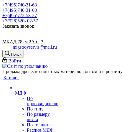
+7(495)740-31-68
+7(495)740-31-68
+7(495)772-58-27
+7(926)520- 02-57
Заказать звонок
МКАД 78км 2А ст.3
migstroyservis@mail.ru
Поиск
Войти
Продажа древесно-плитных материалов оптом и в розницу
Каталог
МДФ
По
производителю
По типу
По размеру
листа
По толщине
Распил МДФ