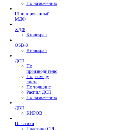
По назначению
Шпонированный
МДФ
ХДФ
Kronospan
OSB-3
Kronospan
ДСП
По
производителю
По размеру
листа
По толщине
Распил ДСП
По назначению
ДВП
КИРОВ
Пластики
Пластики CPL