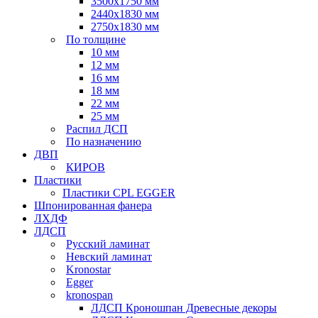
3500х1750 мм
2440х1830 мм
2750х1830 мм
По толщине
10 мм
12 мм
16 мм
18 мм
22 мм
25 мм
Распил ДСП
По назначению
ДВП
КИРОВ
Пластики
Пластики CPL EGGER
Шпонированная фанера
ЛХДФ
ЛДСП
Русский ламинат
Невский ламинат
Kronostar
Egger
kronospan
ЛДСП Кроношпан Древесные декоры