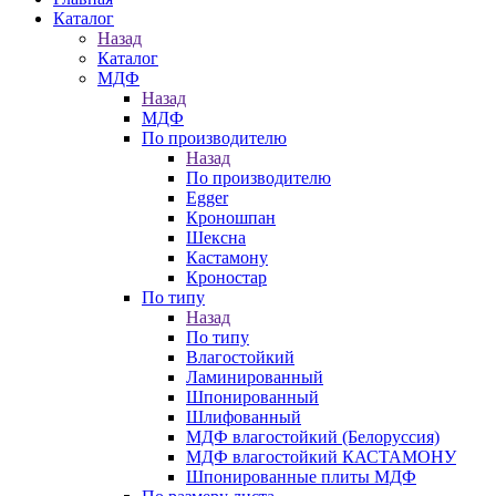
Каталог
Назад
Каталог
МДФ
Назад
МДФ
По производителю
Назад
По производителю
Egger
Кроношпан
Шексна
Кастамону
Кроностар
По типу
Назад
По типу
Влагостойкий
Ламинированный
Шпонированный
Шлифованный
МДФ влагостойкий (Белоруссия)
МДФ влагостойкий КАСТАМОНУ
Шпонированные плиты МДФ