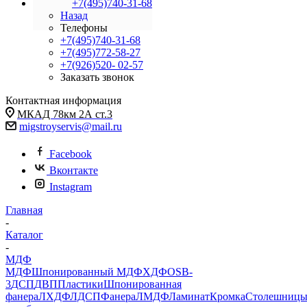
+7(495)740-31-68
Назад
Телефоны
+7(495)740-31-68
+7(495)772-58-27
+7(926)520- 02-57
Заказать звонок
Контактная информация
МКАД 78км 2А ст.3
migstroyservis@mail.ru
Facebook
Вконтакте
Instagram
Главная
-
Каталог
-
МДФ
МДФ
Шпонированный МДФ
ХДФ
OSB-
3
ДСП
ДВП
Пластики
Шпонированная
фанера
ЛХДФ
ЛДСП
Фанера
ЛМДФ
Ламинат
Кромка
Столешниц