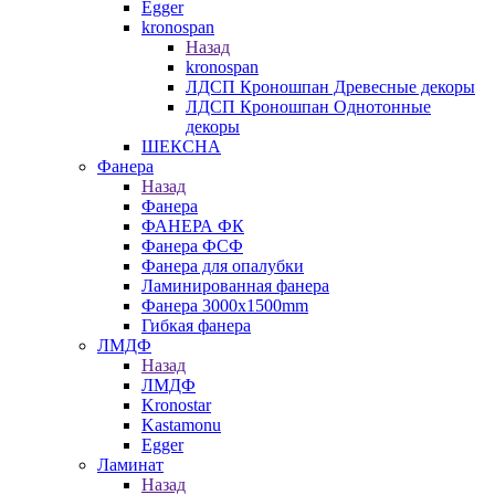
Egger
kronospan
Назад
kronospan
ЛДСП Кроношпан Древесные декоры
ЛДСП Кроношпан Однотонные
декоры
ШЕКСНА
Фанера
Назад
Фанера
ФАНЕРА ФК
Фанера ФСФ
Фанера для опалубки
Ламинированная фанера
Фанера 3000х1500mm
Гибкая фанера
ЛМДФ
Назад
ЛМДФ
Kronostar
Kastamonu
Egger
Ламинат
Назад