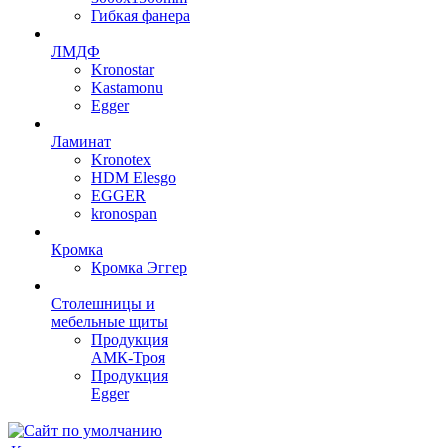
Гибкая фанера
ЛМДФ
Kronostar
Kastamonu
Egger
Ламинат
Kronotex
HDM Elesgo
EGGER
kronospan
Кромка
Кромка Эггер
Столешницы и
мебельные щиты
Продукция
АМК-Троя
Продукция
Egger