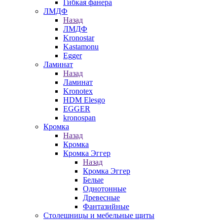
Гибкая фанера
ЛМДФ
Назад
ЛМДФ
Kronostar
Kastamonu
Egger
Ламинат
Назад
Ламинат
Kronotex
HDM Elesgo
EGGER
kronospan
Кромка
Назад
Кромка
Кромка Эггер
Назад
Кромка Эггер
Белые
Однотонные
Древесные
Фантазийные
Столешницы и мебельные щиты