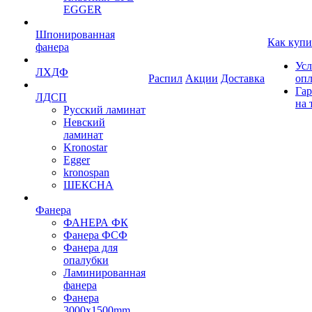
EGGER
Шпонированная
Как купи
фанера
Усл
ЛХДФ
Распил
Акции
Доставка
оп
Гар
ЛДСП
на 
Русский ламинат
Невский
ламинат
Kronostar
Egger
kronospan
ШЕКСНА
Фанера
ФАНЕРА ФК
Фанера ФСФ
Фанера для
опалубки
Ламинированная
фанера
Фанера
3000х1500mm