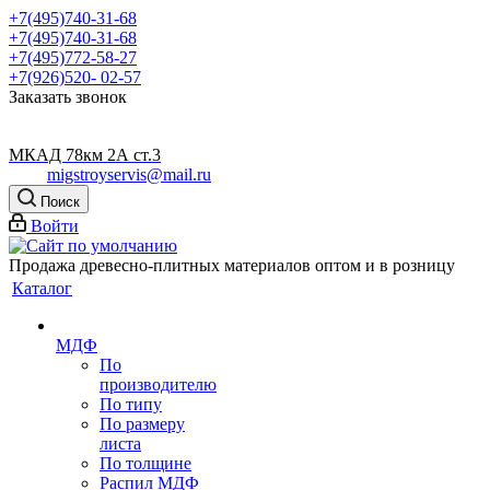
+7(495)740-31-68
+7(495)740-31-68
+7(495)772-58-27
+7(926)520- 02-57
Заказать звонок
МКАД 78км 2А ст.3
migstroyservis@mail.ru
Поиск
Войти
Продажа древесно-плитных материалов оптом и в розницу
Каталог
МДФ
По
производителю
По типу
По размеру
листа
По толщине
Распил МДФ