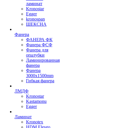
ламинат
Kronostar
Egger
kronospan
ШЕКСНА
Фанера
ФАНЕРА ФК
Фанера ФСФ
Фанера для
опалубки
Ламинированная
фанера
Фанера
3000х1500mm
Гибкая фанера
ЛМДФ
Kronostar
Kastamonu
Egger
Ламинат
Kronotex
HDM Elesgo