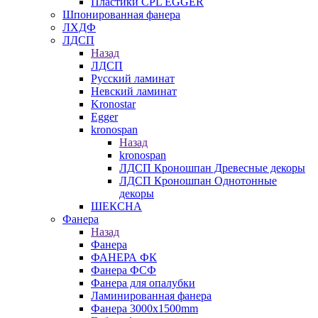
Пластики CPL EGGER
Шпонированная фанера
ЛХДФ
ЛДСП
Назад
ЛДСП
Русский ламинат
Невский ламинат
Kronostar
Egger
kronospan
Назад
kronospan
ЛДСП Кроношпан Древесные декоры
ЛДСП Кроношпан Однотонные
декоры
ШЕКСНА
Фанера
Назад
Фанера
ФАНЕРА ФК
Фанера ФСФ
Фанера для опалубки
Ламинированная фанера
Фанера 3000х1500mm