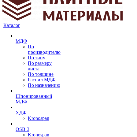
Каталог
МДФ
По
производителю
По типу
По размеру
листа
По толщине
Распил МДФ
По назначению
Шпонированный
МДФ
ХДФ
Kronospan
OSB-3
Kronospan