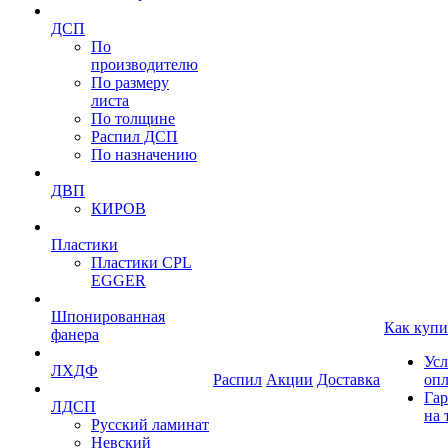
ДСП
По
производителю
По размеру
листа
По толщине
Распил ДСП
По назначению
ДВП
КИРОВ
Пластики
Пластики CPL
EGGER
Шпонированная
Как купи
фанера
Усл
ЛХДФ
Распил
Акции
Доставка
оп
Гар
ЛДСП
на 
Русский ламинат
Невский