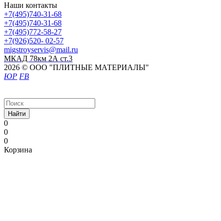
Наши контакты
+7(495)740-31-68
+7(495)740-31-68
+7(495)772-58-27
+7(926)520- 02-57
migstroyservis@mail.ru
МКАД 78км 2А ст.3
2026 © ООО "ПЛИТНЫЕ МАТЕРИАЛЫ"
ЮР
FB
Найти
0
0
0
Корзина