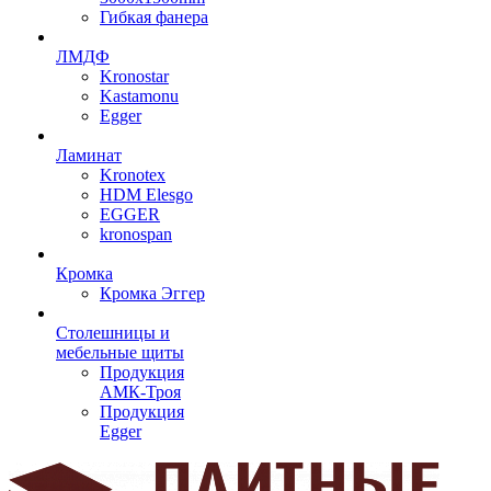
Гибкая фанера
ЛМДФ
Kronostar
Kastamonu
Egger
Ламинат
Kronotex
HDM Elesgo
EGGER
kronospan
Кромка
Кромка Эггер
Столешницы и
мебельные щиты
Продукция
АМК-Троя
Продукция
Egger