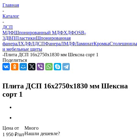
Главная
-
Каталог
-
ДСП
МДФ
Шпонированный МДФ
ХДФ
OSB-
3
ДВП
Пластики
Шпонированная
фанера
ЛХДФ
ЛДСП
Фанера
ЛМДФ
Ламинат
Кромка
Столешниц
и мебельные щиты
-
Плита ДСП 16x2750x1830 мм Шексна сорт 1
Поделиться
Плита ДСП 16x2750x1830 мм Шексна
сорт 1
Цена от
Много
Нашли дешевле?
1 950
₽
/шт