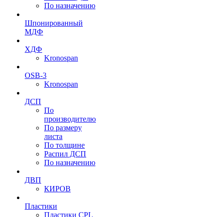
По назначению
Шпонированный
МДФ
ХДФ
Kronospan
OSB-3
Kronospan
ДСП
По
производителю
По размеру
листа
По толщине
Распил ДСП
По назначению
ДВП
КИРОВ
Пластики
Пластики CPL