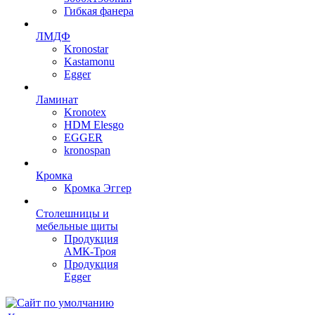
Гибкая фанера
ЛМДФ
Kronostar
Kastamonu
Egger
Ламинат
Kronotex
HDM Elesgo
EGGER
kronospan
Кромка
Кромка Эггер
Столешницы и
мебельные щиты
Продукция
АМК-Троя
Продукция
Egger