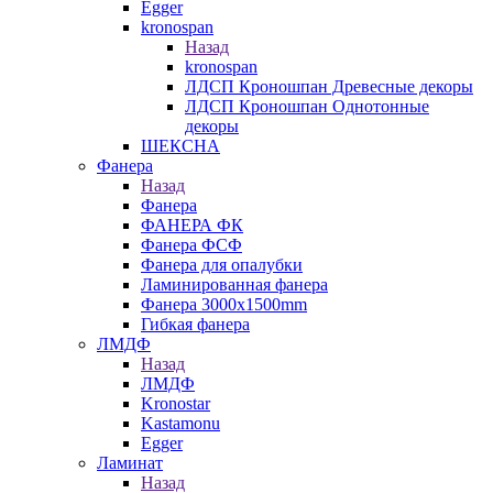
Egger
kronospan
Назад
kronospan
ЛДСП Кроношпан Древесные декоры
ЛДСП Кроношпан Однотонные
декоры
ШЕКСНА
Фанера
Назад
Фанера
ФАНЕРА ФК
Фанера ФСФ
Фанера для опалубки
Ламинированная фанера
Фанера 3000х1500mm
Гибкая фанера
ЛМДФ
Назад
ЛМДФ
Kronostar
Kastamonu
Egger
Ламинат
Назад