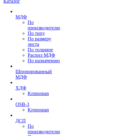
Каталог
МДФ
По
производителю
По типу
По размеру
листа
По толщине
Распил МДФ
По назначению
Шпонированный
МДФ
ХДФ
Kronospan
OSB-3
Kronospan
ДСП
По
производителю