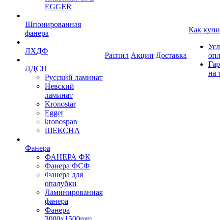
EGGER
Шпонированная
Как купи
фанера
Усл
ЛХДФ
Распил
Акции
Доставка
оп
Гар
ЛДСП
на 
Русский ламинат
Невский
ламинат
Kronostar
Egger
kronospan
ШЕКСНА
Фанера
ФАНЕРА ФК
Фанера ФСФ
Фанера для
опалубки
Ламинированная
фанера
Фанера
3000х1500mm