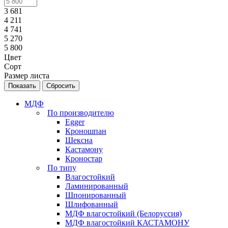
3 681
4 211
4 741
5 270
5 800
Цвет
Сорт
Размер листа
Сбросить
МДФ
По производителю
Egger
Кроношпан
Шексна
Кастамону
Кроностар
По типу
Влагостойкий
Ламинированный
Шпонированный
Шлифованный
МДФ влагостойкий (Белоруссия)
МДФ влагостойкий КАСТАМОНУ