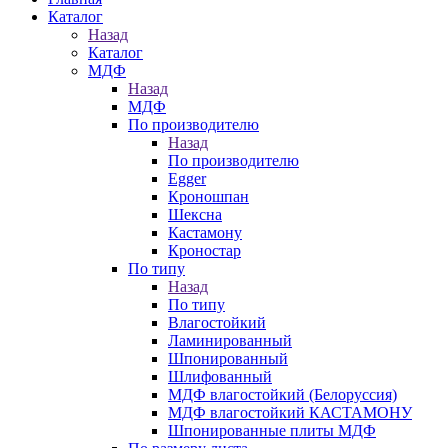
Каталог
Назад
Каталог
МДФ
Назад
МДФ
По производителю
Назад
По производителю
Egger
Кроношпан
Шексна
Кастамону
Кроностар
По типу
Назад
По типу
Влагостойкий
Ламинированный
Шпонированный
Шлифованный
МДФ влагостойкий (Белоруссия)
МДФ влагостойкий КАСТАМОНУ
Шпонированные плиты МДФ