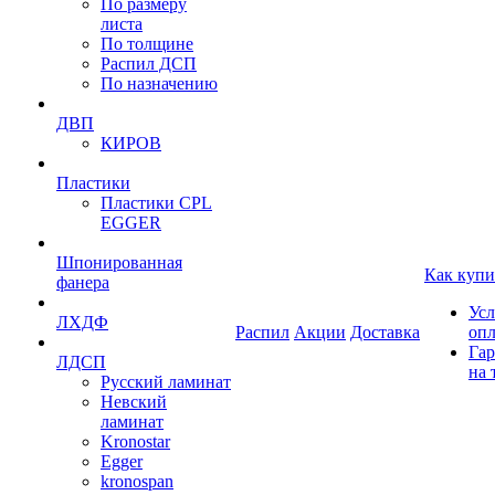
По размеру
листа
По толщине
Распил ДСП
По назначению
ДВП
КИРОВ
Пластики
Пластики CPL
EGGER
Шпонированная
Как купи
фанера
Усл
ЛХДФ
Распил
Акции
Доставка
оп
Гар
ЛДСП
на 
Русский ламинат
Невский
ламинат
Kronostar
Egger
kronospan