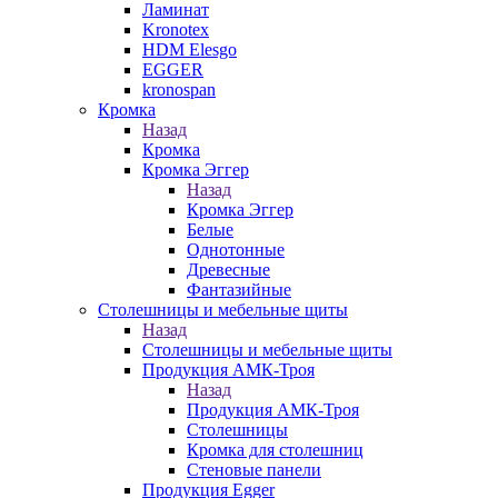
Ламинат
Kronotex
HDM Elesgo
EGGER
kronospan
Кромка
Назад
Кромка
Кромка Эггер
Назад
Кромка Эггер
Белые
Однотонные
Древесные
Фантазийные
Столешницы и мебельные щиты
Назад
Столешницы и мебельные щиты
Продукция АМК-Троя
Назад
Продукция АМК-Троя
Столешницы
Кромка для столешниц
Стеновые панели
Продукция Egger