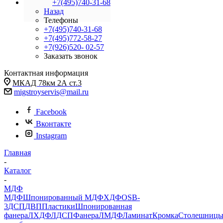
+7(495)740-31-68
Назад
Телефоны
+7(495)740-31-68
+7(495)772-58-27
+7(926)520- 02-57
Заказать звонок
Контактная информация
МКАД 78км 2А ст.3
migstroyservis@mail.ru
Facebook
Вконтакте
Instagram
Главная
-
Каталог
-
МДФ
МДФ
Шпонированный МДФ
ХДФ
OSB-
3
ДСП
ДВП
Пластики
Шпонированная
фанера
ЛХДФ
ЛДСП
Фанера
ЛМДФ
Ламинат
Кромка
Столешниц