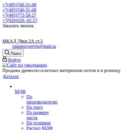
+7(495)740-31-68
+7(495)740-31-68
+7(495)772-58-27
+7(926)520- 02-57
Заказать звонок
МКАД 78км 2А ст.3
migstroyservis@mail.ru
Поиск
Войти
Продажа древесно-плитных материалов оптом и в розницу
Каталог
МДФ
По
производителю
По типу
По размеру
листа
По толщине
Распил МДФ