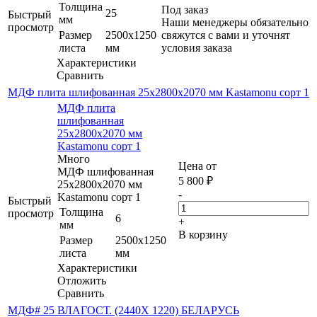
Толщина
Под заказ
25
Быстрый
мм
Наши менеджеры обязательно
просмотр
Размер
2500х1250
свяжутся с вами и уточнят
листа
мм
условия заказа
Характеристики
Сравнить
МДФ плита шлифованная 25х2800х2070 мм Kastamonu сорт 1
МДФ плита
шлифованная
25х2800х2070 мм
Kastamonu сорт 1
Много
Цена от
МДФ шлифованная
5 800
₽
25х2800х2070 мм
-
Kastamonu сорт 1
Быстрый
Толщина
просмотр
6
+
мм
В корзину
Размер
2500х1250
листа
мм
Характеристики
Отложить
Сравнить
МДФ# 25 ВЛАГОСТ. (2440Х 1220) БЕЛАРУСЬ