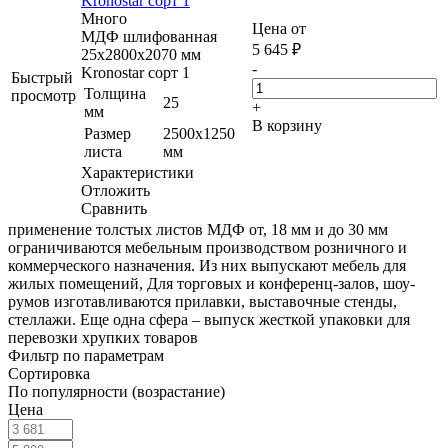
Kronostar сорт 1
Много
Цена от
МДФ шлифованная
5 645
₽
25х2800х2070 мм
-
Kronostar сорт 1
Быстрый
Толщина
просмотр
25
+
мм
В корзину
Размер
2500х1250
листа
мм
Характеристики
Отложить
Сравнить
применение толстых листов МДФ от, 18 мм и до 30 мм
ограничиваются мебельным производством розничного и
коммерческого назначения. Из них выпускают мебель для
жилых помещений, Для торговых и конференц-залов, шоу-
румов изготавливаются прилавки, выставочные стенды,
стеллажи. Еще одна сфера – выпуск жесткой упаковки для
перевозки хрупких товаров
Фильтр по параметрам
Сортировка
По популярности (возрастание)
Цена