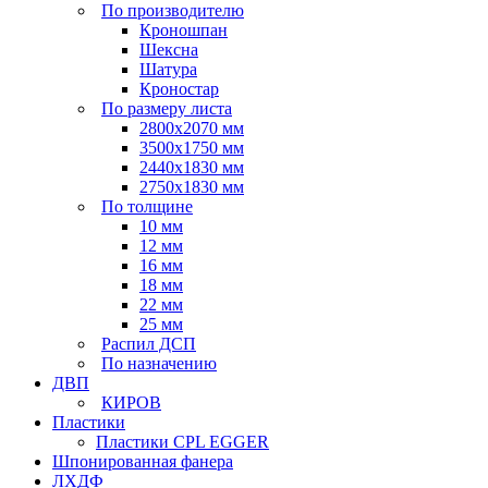
По производителю
Кроношпан
Шексна
Шатура
Кроностар
По размеру листа
2800х2070 мм
3500х1750 мм
2440х1830 мм
2750х1830 мм
По толщине
10 мм
12 мм
16 мм
18 мм
22 мм
25 мм
Распил ДСП
По назначению
ДВП
КИРОВ
Пластики
Пластики CPL EGGER
Шпонированная фанера
ЛХДФ