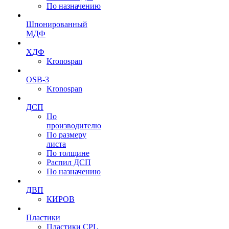
По назначению
Шпонированный
МДФ
ХДФ
Kronospan
OSB-3
Kronospan
ДСП
По
производителю
По размеру
листа
По толщине
Распил ДСП
По назначению
ДВП
КИРОВ
Пластики
Пластики CPL