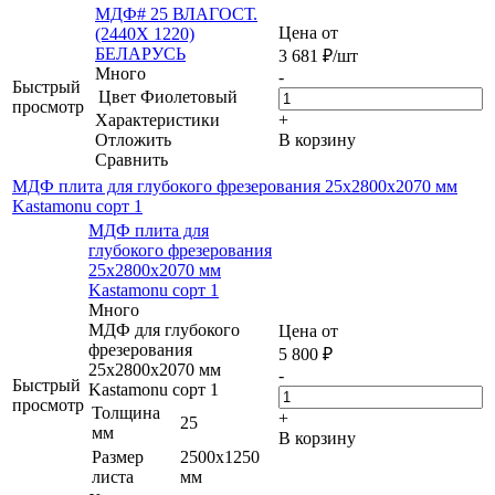
МДФ# 25 ВЛАГОСТ.
Цена от
(2440Х 1220)
БЕЛАРУСЬ
3 681
₽
/шт
Много
-
Быстрый
Цвет
Фиолетовый
просмотр
Характеристики
+
Отложить
В корзину
Сравнить
МДФ плита для глубокого фрезерования 25х2800х2070 мм
Kastamonu сорт 1
МДФ плита для
глубокого фрезерования
25х2800х2070 мм
Kastamonu сорт 1
Много
МДФ для глубокого
Цена от
фрезерования
5 800
₽
25х2800х2070 мм
-
Быстрый
Kastamonu сорт 1
просмотр
Толщина
+
25
мм
В корзину
Размер
2500х1250
листа
мм