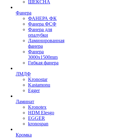
ШЕКСНА
Фанера
ФАНЕРА ФК
Фанера ФСФ
Фанера для
опалубки
Ламинированная
фанера
Фанера
3000х1500mm
Гибкая фанера
ЛМДФ
Kronostar
Kastamonu
Egger
Ламинат
Kronotex
HDM Elesgo
EGGER
kronospan
Кромка