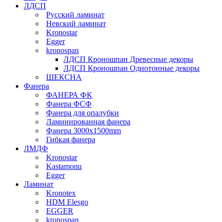
ЛДСП
Русский ламинат
Невский ламинат
Kronostar
Egger
kronospan
ЛДСП Кроношпан Древесные декоры
ЛДСП Кроношпан Однотонные декоры
ШЕКСНА
Фанера
ФАНЕРА ФК
Фанера ФСФ
Фанера для опалубки
Ламинированная фанера
Фанера 3000х1500mm
Гибкая фанера
ЛМДФ
Kronostar
Kastamonu
Egger
Ламинат
Kronotex
HDM Elesgo
EGGER
kronospan