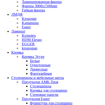
Ламинированная фанера
Фанера 3000х1500mm
Гибкая фанера
ЛМДФ
Kronostar
Kastamonu
Egger
Ламинат
Kronotex
HDM Elesgo
EGGER
kronospan
Кромка
Кромка Эггер
Белые
Однотонные
Древесные
Фантазийные
Столешницы и мебельные щиты
Продукция АМК-Троя
Столешницы
Кромка для столешниц
Стеновые панели
Продукция Egger
фурнитура для столешниц