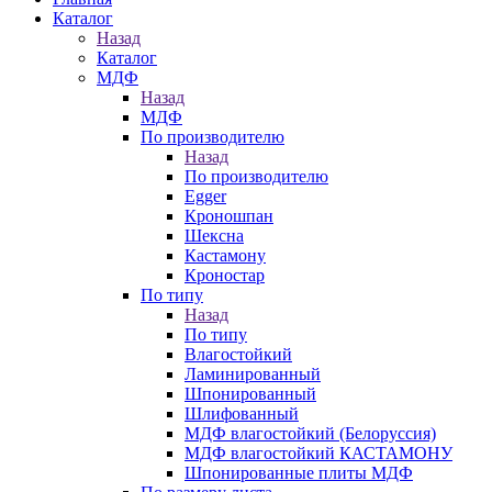
Каталог
Назад
Каталог
МДФ
Назад
МДФ
По производителю
Назад
По производителю
Egger
Кроношпан
Шексна
Кастамону
Кроностар
По типу
Назад
По типу
Влагостойкий
Ламинированный
Шпонированный
Шлифованный
МДФ влагостойкий (Белоруссия)
МДФ влагостойкий КАСТАМОНУ
Шпонированные плиты МДФ