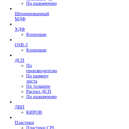
По назначению
Шпонированный
МДФ
ХДФ
Kronospan
OSB-3
Kronospan
ДСП
По
производителю
По размеру
листа
По толщине
Распил ДСП
По назначению
ДВП
КИРОВ
Пластики
Пластики CPL