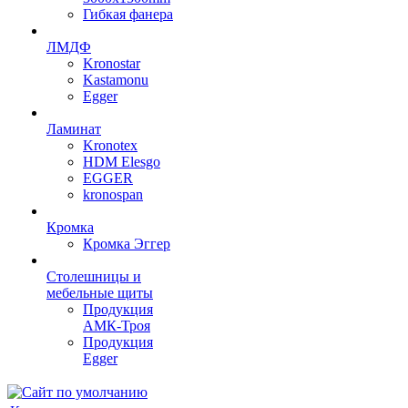
Гибкая фанера
ЛМДФ
Kronostar
Kastamonu
Egger
Ламинат
Kronotex
HDM Elesgo
EGGER
kronospan
Кромка
Кромка Эггер
Столешницы и
мебельные щиты
Продукция
АМК-Троя
Продукция
Egger