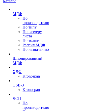
Каталог
МДФ
По
производителю
По типу
По размеру
листа
По толщине
Распил МДФ
По назначению
Шпонированный
МДФ
ХДФ
Kronospan
OSB-3
Kronospan
ДСП
По
производителю