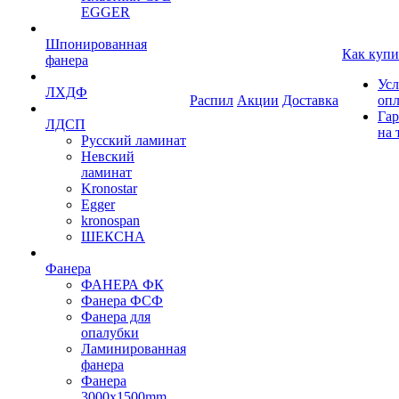
EGGER
Шпонированная
Как купи
фанера
Усл
ЛХДФ
Распил
Акции
Доставка
оп
Гар
ЛДСП
на 
Русский ламинат
Невский
ламинат
Kronostar
Egger
kronospan
ШЕКСНА
Фанера
ФАНЕРА ФК
Фанера ФСФ
Фанера для
опалубки
Ламинированная
фанера
Фанера
3000х1500mm