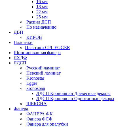
16 мм
18 мм
22 мм
25 мм
Распил ДСП
По назначению
ДВП
КИРОВ
Пластики
Пластики CPL EGGER
Шпонированная фанера
ЛХДФ
ЛДСП
Русский ламинат
Невский ламинат
Kronostar
Egger
kronospan
ЛДСП Кроношпан Древесные декоры
ЛДСП Кроношпан Однотонные декоры
ШЕКСНА
Фанера
ФАНЕРА ФК
Фанера ФСФ
Фанера для опалубки