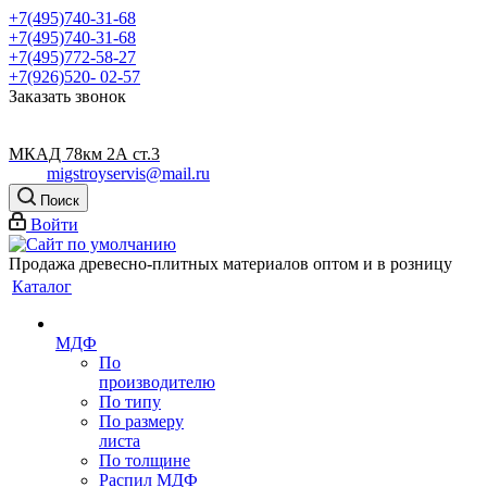
+7(495)740-31-68
+7(495)740-31-68
+7(495)772-58-27
+7(926)520- 02-57
Заказать звонок
МКАД 78км 2А ст.3
migstroyservis@mail.ru
Поиск
Войти
Продажа древесно-плитных материалов оптом и в розницу
Каталог
МДФ
По
производителю
По типу
По размеру
листа
По толщине
Распил МДФ