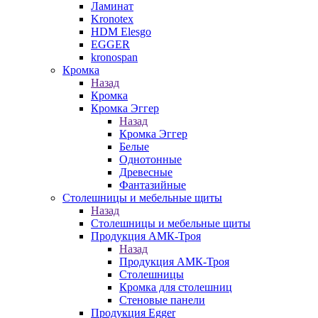
Ламинат
Kronotex
HDM Elesgo
EGGER
kronospan
Кромка
Назад
Кромка
Кромка Эггер
Назад
Кромка Эггер
Белые
Однотонные
Древесные
Фантазийные
Столешницы и мебельные щиты
Назад
Столешницы и мебельные щиты
Продукция АМК-Троя
Назад
Продукция АМК-Троя
Столешницы
Кромка для столешниц
Стеновые панели
Продукция Egger