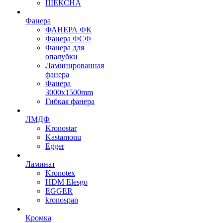
ШЕКСНА
Фанера
ФАНЕРА ФК
Фанера ФСФ
Фанера для
опалубки
Ламинированная
фанера
Фанера
3000х1500mm
Гибкая фанера
ЛМДФ
Kronostar
Kastamonu
Egger
Ламинат
Kronotex
HDM Elesgo
EGGER
kronospan
Кромка