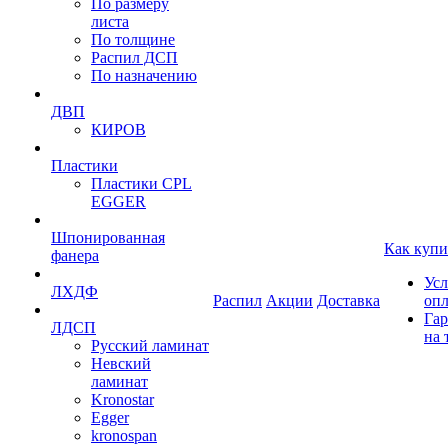
По размеру
листа
По толщине
Распил ДСП
По назначению
ДВП
КИРОВ
Пластики
Пластики CPL
EGGER
Шпонированная
Как купи
фанера
Усл
ЛХДФ
Распил
Акции
Доставка
оп
Гар
ЛДСП
на 
Русский ламинат
Невский
ламинат
Kronostar
Egger
kronospan