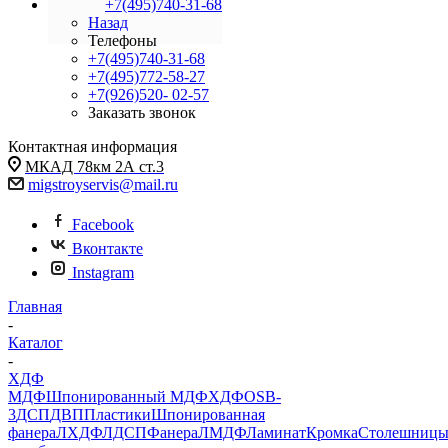
+7(495)740-31-68
Назад
Телефоны
+7(495)740-31-68
+7(495)772-58-27
+7(926)520- 02-57
Заказать звонок
Контактная информация
МКАД 78км 2А ст.3
migstroyservis@mail.ru
Facebook
Вконтакте
Instagram
Главная
-
Каталог
-
ХДФ
МДФ
Шпонированный МДФ
ХДФ
OSB-
3
ДСП
ДВП
Пластики
Шпонированная
фанера
ЛХДФ
ЛДСП
Фанера
ЛМДФ
Ламинат
Кромка
Столешниц