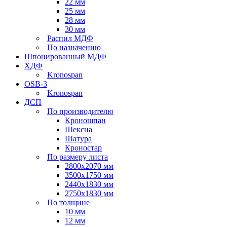
22 мм
25 мм
28 мм
30 мм
Распил МДФ
По назначению
Шпонированный МДФ
ХДФ
Kronospan
OSB-3
Kronospan
ДСП
По производителю
Кроношпан
Шексна
Шатура
Кроностар
По размеру листа
2800х2070 мм
3500х1750 мм
2440х1830 мм
2750х1830 мм
По толщине
10 мм
12 мм