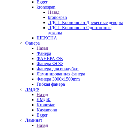
Egger
kronospan
Назад
kronospan
ЛДСП Кроношпан Древесные декоры
ЛДСП Кроношпан Однотонные
декоры
ШЕКСНА
Фанера
Назад
Фанера
ФАНЕРА ФК
Фанера ФСФ
Фанера для опалубки
Ламинированная фанера
Фанера 3000х1500mm
Гибкая фанера
ЛМДФ
Назад
ЛМДФ
Kronostar
Kastamonu
Egger
Ламинат
Назад