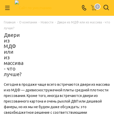
0
Главная
-
О компании
-
Новости
-
Двери из МДФ или из массива - что
лучше?
Двери
из
МДФ
или
из
массива
- что
лучше?
Сегодня в продаже чаще всего встречаются двери из массива
и из МДФ — древесностружечной плиты средней плотности
прессования. Кроме того, иногда встречаются двери из
прессованного картона и очень рыхлой ДВП или дешевой
фанеры, но их мы не будем даже обсуждать: это
сверхбюджетное решение с соответствующими