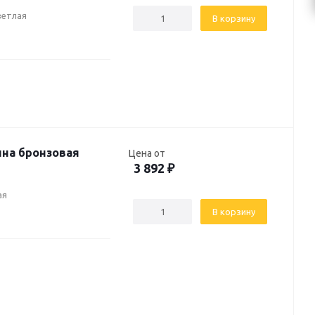
ветлая
В корзину
ина бронзовая
Цена от
3 892
₽
ая
В корзину