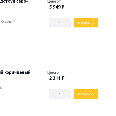
дстоун серо-
Цена от
5 949
₽
о-бежевый
В корзину
ый коричневый
Цена от
2 311
₽
ый
В корзину