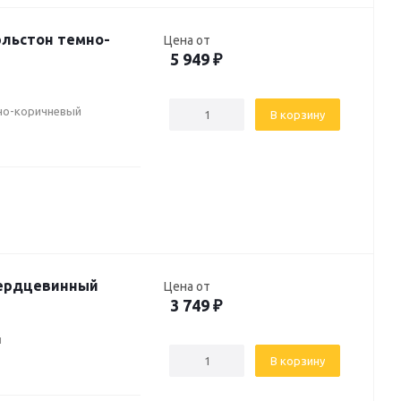
рльстон темно-
Цена от
5 949
₽
но-коричневый
В корзину
сердцевинный
Цена от
3 749
₽
й
В корзину