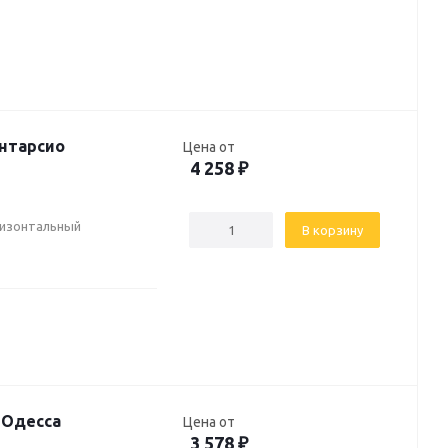
Интарсио
Цена от
4 258
₽
ризонтальный
В корзину
 Одесса
Цена от
3 578
₽