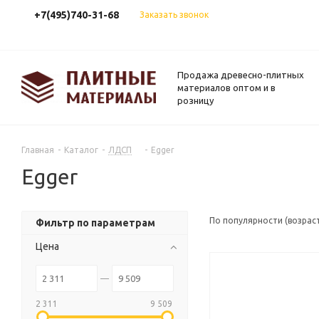
+7(495)740-31-68
Заказать звонок
Продажа древесно-плитных
материалов оптом и в
розницу
Главная
-
Каталог
-
ЛДСП
-
Egger
Egger
По популярности (возрас
Фильтр по параметрам
Цена
2 311
9 509