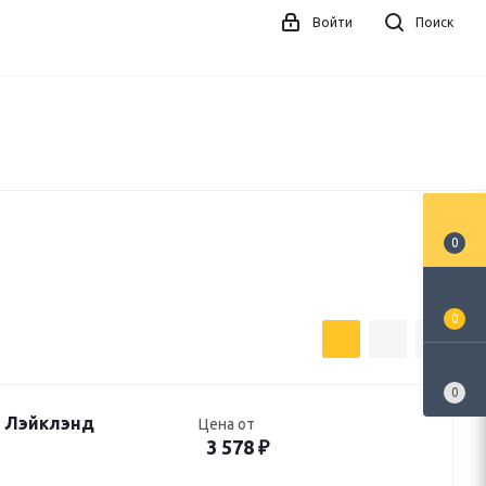
Войти
Поиск
0
0
0
я Лэйклэнд
Цена от
3 578
₽