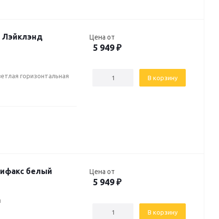
я Лэйклэнд
Цена от
5 949
₽
ветлая горизонтальная
В корзину
лифакс белый
Цена от
5 949
₽
й
В корзину