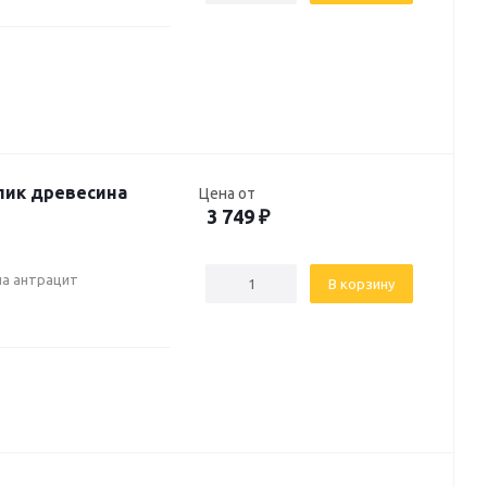
лик древесина
Цена от
3 749
₽
на антрацит
В корзину