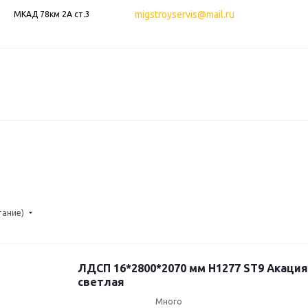
migstroyservis@mail.ru
МКАД 78км 2А ст.3
тание)
ЛДСП 16*2800*2070 мм H1277 ST9 Акаци
светлая
Много