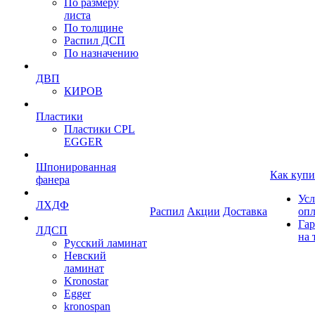
По размеру
листа
По толщине
Распил ДСП
По назначению
ДВП
КИРОВ
Пластики
Пластики CPL
EGGER
Шпонированная
Как купи
фанера
Усл
ЛХДФ
Распил
Акции
Доставка
оп
Гар
ЛДСП
на 
Русский ламинат
Невский
ламинат
Kronostar
Egger
kronospan