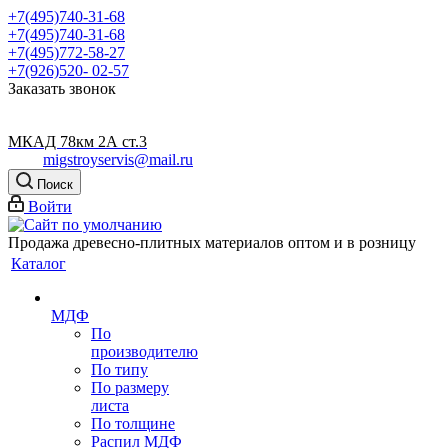
+7(495)740-31-68
+7(495)740-31-68
+7(495)772-58-27
+7(926)520- 02-57
Заказать звонок
МКАД 78км 2А ст.3
migstroyservis@mail.ru
Поиск
Войти
Продажа древесно-плитных материалов оптом и в розницу
Каталог
МДФ
По
производителю
По типу
По размеру
листа
По толщине
Распил МДФ