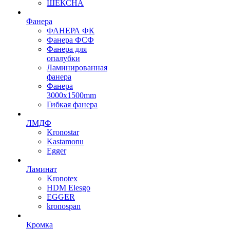
ШЕКСНА
Фанера
ФАНЕРА ФК
Фанера ФСФ
Фанера для
опалубки
Ламинированная
фанера
Фанера
3000х1500mm
Гибкая фанера
ЛМДФ
Kronostar
Kastamonu
Egger
Ламинат
Kronotex
HDM Elesgo
EGGER
kronospan
Кромка