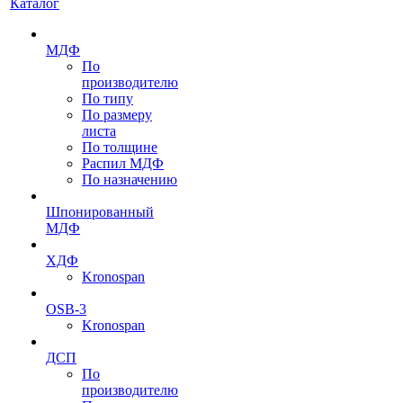
Каталог
МДФ
По
производителю
По типу
По размеру
листа
По толщине
Распил МДФ
По назначению
Шпонированный
МДФ
ХДФ
Kronospan
OSB-3
Kronospan
ДСП
По
производителю