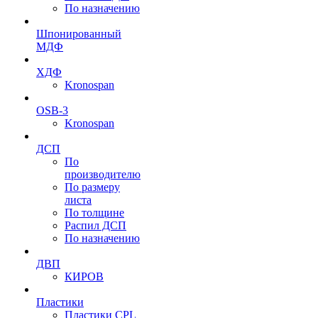
По назначению
Шпонированный
МДФ
ХДФ
Kronospan
OSB-3
Kronospan
ДСП
По
производителю
По размеру
листа
По толщине
Распил ДСП
По назначению
ДВП
КИРОВ
Пластики
Пластики CPL