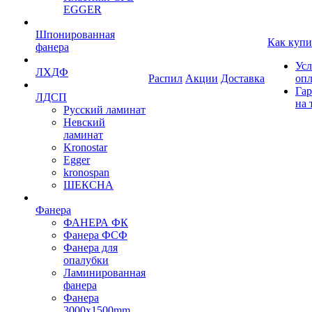
EGGER
Шпонированная
Как купи
фанера
Усл
ЛХДФ
Распил
Акции
Доставка
оп
Гар
ЛДСП
на 
Русский ламинат
Невский
ламинат
Kronostar
Egger
kronospan
ШЕКСНА
Фанера
ФАНЕРА ФК
Фанера ФСФ
Фанера для
опалубки
Ламинированная
фанера
Фанера
3000х1500mm