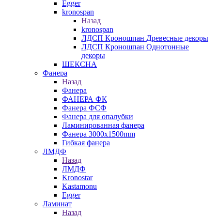
Egger
kronospan
Назад
kronospan
ЛДСП Кроношпан Древесные декоры
ЛДСП Кроношпан Однотонные
декоры
ШЕКСНА
Фанера
Назад
Фанера
ФАНЕРА ФК
Фанера ФСФ
Фанера для опалубки
Ламинированная фанера
Фанера 3000х1500mm
Гибкая фанера
ЛМДФ
Назад
ЛМДФ
Kronostar
Kastamonu
Egger
Ламинат
Назад