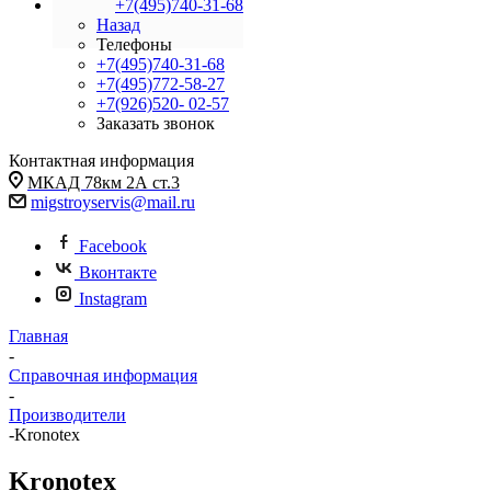
+7(495)740-31-68
Назад
Телефоны
+7(495)740-31-68
+7(495)772-58-27
+7(926)520- 02-57
Заказать звонок
Контактная информация
МКАД 78км 2А ст.3
migstroyservis@mail.ru
Facebook
Вконтакте
Instagram
Главная
-
Справочная информация
-
Производители
-
Kronotex
Kronotex