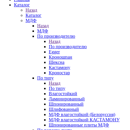
Каталог
Назад
Каталог
МДФ
Назад
МДФ
По производителю
Назад
По производителю
Egger
Кроношпан
Шексна
Кастамону
Кроностар
По типу
Назад
По типу
Влагостойкий
Ламинированный
Шпонированный
Шлифованный
МДФ влагостойкий (Белоруссия)
МДФ влагостойкий КАСТАМОНУ
Шпонированные плиты МДФ