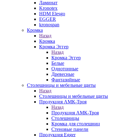
Ламинат
Kronotex
HDM Elesgo
EGGER
kronospan
Кромка
Назад
Кромка
Кромка Эггер
Назад
Кромка Эггер
Белые
Однотонные
Древесные
Фантазийные
Столешницы и мебельные щиты
Назад
Столешницы и мебельные щиты
Продукция АМК-Троя
Назад
Продукция АМК-Троя
Столешницы
Кромка для столешниц
Стеновые панели
Продукция Egger