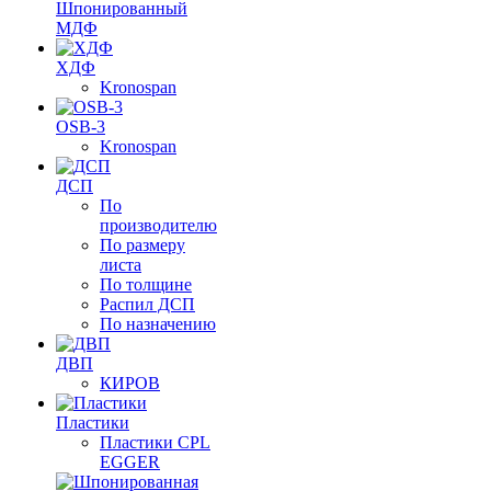
Шпонированный
МДФ
ХДФ
Kronospan
OSB-3
Kronospan
ДСП
По
производителю
По размеру
листа
По толщине
Распил ДСП
По назначению
ДВП
КИРОВ
Пластики
Пластики CPL
EGGER