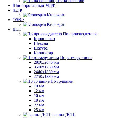
По назначению
Шпонированный МДФ
ХДФ
Kronospan
OSB-3
Kronospan
ДСП
По производителю
Кроношпан
Шексна
Шатура
Кроностар
По размеру листа
2800х2070 мм
3500х1750 мм
2440х1830 мм
2750х1830 мм
По толщине
10 мм
12 мм
16 мм
18 мм
22 мм
25 мм
Распил ДСП