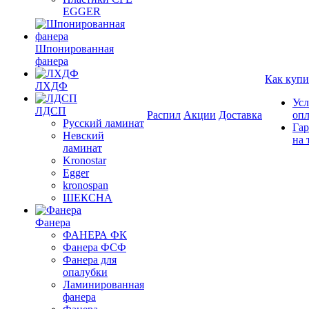
EGGER
Шпонированная
фанера
Как купи
ЛХДФ
Усл
ЛДСП
Распил
Акции
Доставка
оп
Русский ламинат
Гар
Невский
на 
ламинат
Kronostar
Egger
kronospan
ШЕКСНА
Фанера
ФАНЕРА ФК
Фанера ФСФ
Фанера для
опалубки
Ламинированная
фанера