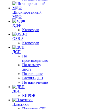
Шпонированный
МДФ
ХДФ
Kronospan
OSB-3
Kronospan
ДСП
По
производителю
По размеру
листа
По толщине
Распил ДСП
По назначению
ДВП
КИРОВ
Пластики
Пластики CPL