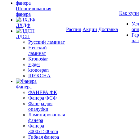
Шпонированная
Как купи
фанера
Усл
ЛХДФ
Распил
Акции
Доставка
оп
Гар
ЛДСП
на 
Русский ламинат
Невский
ламинат
Kronostar
Egger
kronospan
ШЕКСНА
Фанера
ФАНЕРА ФК
Фанера ФСФ
Фанера для
опалубки
Ламинированная
фанера
Фанера
3000х1500mm
Гибкая фанера