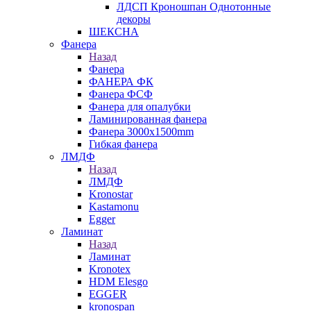
ЛДСП Кроношпан Однотонные
декоры
ШЕКСНА
Фанера
Назад
Фанера
ФАНЕРА ФК
Фанера ФСФ
Фанера для опалубки
Ламинированная фанера
Фанера 3000х1500mm
Гибкая фанера
ЛМДФ
Назад
ЛМДФ
Kronostar
Kastamonu
Egger
Ламинат
Назад
Ламинат
Kronotex
HDM Elesgo
EGGER
kronospan