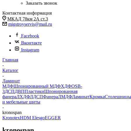
Заказать звонок
Контактная информация
МКАД 78км 2А ст.3
migstroyservis@mail.ru
Facebook
Вконтакте
Instagram
Главная
-
Каталог
-
Ламинат
МДФ
Шпонированный МДФ
ХДФ
OSB-
3
ДСП
ДВП
Пластики
Шпонированная
фанера
ЛХДФ
ЛДСП
Фанера
ЛМДФ
Ламинат
Кромка
Столешниц
и мебельные щиты
-
kronospan
Kronotex
HDM Elesgo
EGGER
kronospan