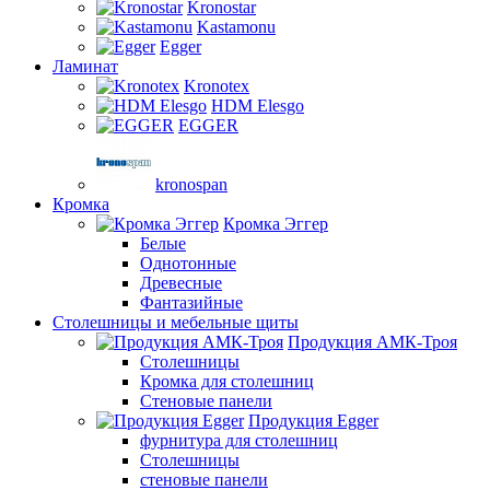
Kronostar
Kastamonu
Egger
Ламинат
Kronotex
HDM Elesgo
EGGER
kronospan
Кромка
Кромка Эггер
Белые
Однотонные
Древесные
Фантазийные
Столешницы и мебельные щиты
Продукция АМК-Троя
Столешницы
Кромка для столешниц
Стеновые панели
Продукция Egger
фурнитура для столешниц
Столешницы
стеновые панели