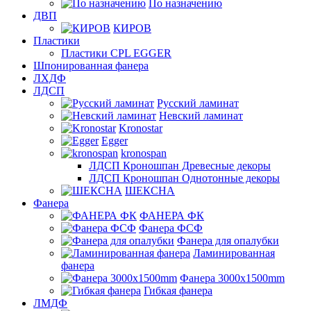
По назначению
ДВП
КИРОВ
Пластики
Пластики CPL EGGER
Шпонированная фанера
ЛХДФ
ЛДСП
Русский ламинат
Невский ламинат
Kronostar
Egger
kronospan
ЛДСП Кроношпан Древесные декоры
ЛДСП Кроношпан Однотонные декоры
ШЕКСНА
Фанера
ФАНЕРА ФК
Фанера ФСФ
Фанера для опалубки
Ламинированная
фанера
Фанера 3000х1500mm
Гибкая фанера
ЛМДФ