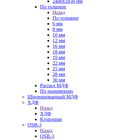
2440х1830 мм
По толщине
Назад
По толщине
6 мм
8 мм
10 мм
12 мм
16 мм
18 мм
19 мм
22 мм
25 мм
28 мм
30 мм
Распил МДФ
По назначению
Шпонированный МДФ
ХДФ
Назад
ХДФ
Kronospan
OSB-3
Назад
OSB-3