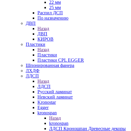
22 мм
25 мм
Распил ДСП
По назначению
ДВП
Назад
ДВП
КИРОВ
Пластики
Назад
Пластики
Пластики CPL EGGER
Шпонированная фанера
ЛХДФ
ЛДСП
Назад
ЛДСП
Русский ламинат
Невский ламинат
Kronostar
Egger
kronospan
Назад
kronospan
ЛДСП Кроношпан Древесные декоры