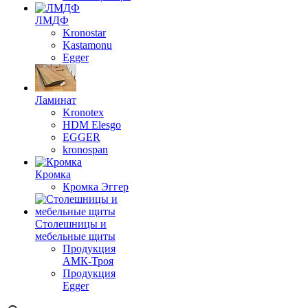
ЛМДФ
Kronostar
Kastamonu
Egger
Ламинат
Kronotex
HDM Elesgo
EGGER
kronospan
Кромка
Кромка Эггер
Столешницы и
мебельные щиты
Продукция
АМК-Троя
Продукция
Egger