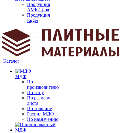
Продукция
АМК-Троя
Продукция
Egger
Каталог
МДФ
По
производителю
По типу
По размеру
листа
По толщине
Распил МДФ
По назначению