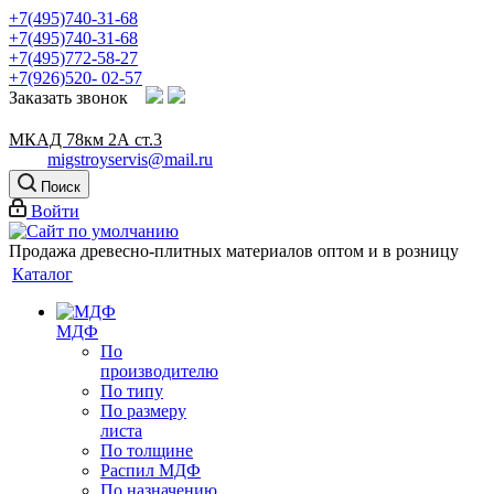
+7(495)740-31-68
+7(495)740-31-68
+7(495)772-58-27
+7(926)520- 02-57
Заказать звонок
МКАД 78км 2А ст.3
migstroyservis@mail.ru
Поиск
Войти
Продажа древесно-плитных материалов оптом и в розницу
Каталог
МДФ
По
производителю
По типу
По размеру
листа
По толщине
Распил МДФ
По назначению