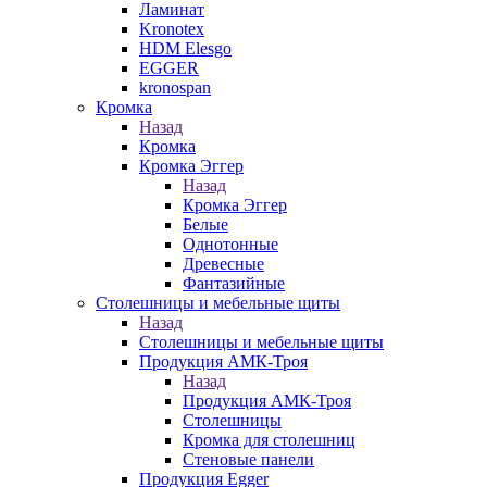
Ламинат
Kronotex
HDM Elesgo
EGGER
kronospan
Кромка
Назад
Кромка
Кромка Эггер
Назад
Кромка Эггер
Белые
Однотонные
Древесные
Фантазийные
Столешницы и мебельные щиты
Назад
Столешницы и мебельные щиты
Продукция АМК-Троя
Назад
Продукция АМК-Троя
Столешницы
Кромка для столешниц
Стеновые панели
Продукция Egger