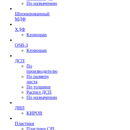
По назначению
Шпонированный
МДФ
ХДФ
Kronospan
OSB-3
Kronospan
ДСП
По
производителю
По размеру
листа
По толщине
Распил ДСП
По назначению
ДВП
КИРОВ
Пластики
Пластики CPL