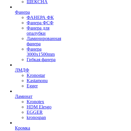
ШЕКСНА
Фанера
ФАНЕРА ФК
Фанера ФСФ
Фанера для
опалубки
Ламинированная
фанера
Фанера
3000х1500mm
Гибкая фанера
ЛМДФ
Kronostar
Kastamonu
Egger
Ламинат
Kronotex
HDM Elesgo
EGGER
kronospan
Кромка