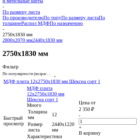
и мебельные щиты
-
По размеру листа
По производителю
По типу
По размеру листа
По
толщине
Распил МДФ
По назначению
-
2750х1830 мм
2800х2070 мм
2440х1830 мм
2750х1830 мм
Фильтр
По популярности (возрастание)
МДФ плита 12х2750х1830 мм Шексна сорт 1
МДФ плита
12х2750х1830 мм
Шексна сорт 1
Цена от
Много
2 350
₽
Толщина
12
-
мм
Быстрый
просмотр
Размер
2440х1220
+
листа
мм
В корзину
Характеристики