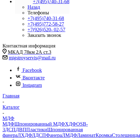
+7(495)740-31-68
Назад
Телефоны
+7(495)740-31-68
+7(495)772-58-27
+7(926)520- 02-57
Заказать звонок
Контактная информация
МКАД 78км 2А ст.3
migstroyservis@mail.ru
Facebook
Вконтакте
Instagram
Главная
-
Каталог
-
МДФ
МДФ
Шпонированный МДФ
ХДФ
OSB-
3
ДСП
ДВП
Пластики
Шпонированная
фанера
ЛХДФ
ЛДСП
Фанера
ЛМДФ
Ламинат
Кромка
Столешниц