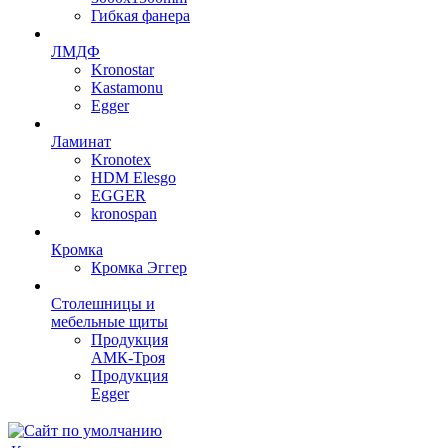
Гибкая фанера
ЛМДФ
Kronostar
Kastamonu
Egger
Ламинат
Kronotex
HDM Elesgo
EGGER
kronospan
Кромка
Кромка Эггер
Столешницы и
мебельные щиты
Продукция
АМК-Троя
Продукция
Egger