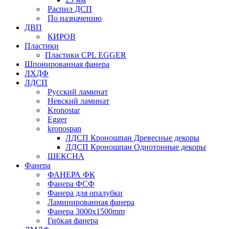
Распил ДСП
По назначению
ДВП
КИРОВ
Пластики
Пластики CPL EGGER
Шпонированная фанера
ЛХДФ
ЛДСП
Русский ламинат
Невский ламинат
Kronostar
Egger
kronospan
ЛДСП Кроношпан Древесные декоры
ЛДСП Кроношпан Однотонные декоры
ШЕКСНА
Фанера
ФАНЕРА ФК
Фанера ФСФ
Фанера для опалубки
Ламинированная фанера
Фанера 3000х1500mm
Гибкая фанера