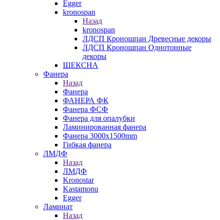
Egger
kronospan
Назад
kronospan
ЛДСП Кроношпан Древесные декоры
ЛДСП Кроношпан Однотонные
декоры
ШЕКСНА
Фанера
Назад
Фанера
ФАНЕРА ФК
Фанера ФСФ
Фанера для опалубки
Ламинированная фанера
Фанера 3000х1500mm
Гибкая фанера
ЛМДФ
Назад
ЛМДФ
Kronostar
Kastamonu
Egger
Ламинат
Назад