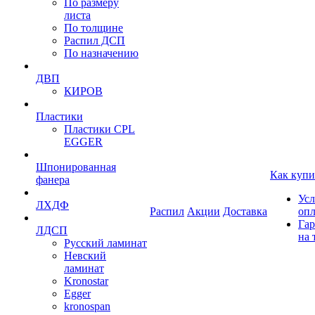
По размеру
листа
По толщине
Распил ДСП
По назначению
ДВП
КИРОВ
Пластики
Пластики CPL
EGGER
Шпонированная
Как купи
фанера
Усл
ЛХДФ
Распил
Акции
Доставка
оп
Гар
ЛДСП
на 
Русский ламинат
Невский
ламинат
Kronostar
Egger
kronospan