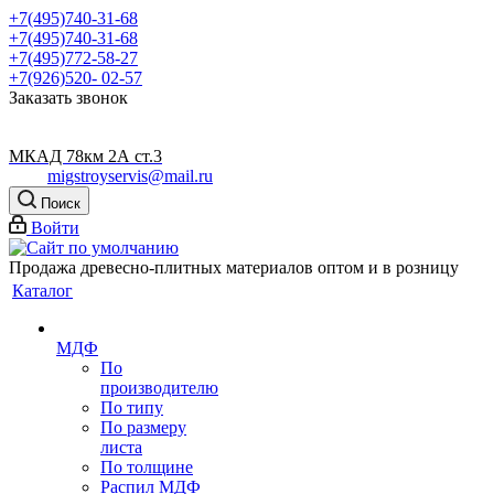
+7(495)740-31-68
+7(495)740-31-68
+7(495)772-58-27
+7(926)520- 02-57
Заказать звонок
МКАД 78км 2А ст.3
migstroyservis@mail.ru
Поиск
Войти
Продажа древесно-плитных материалов оптом и в розницу
Каталог
МДФ
По
производителю
По типу
По размеру
листа
По толщине
Распил МДФ