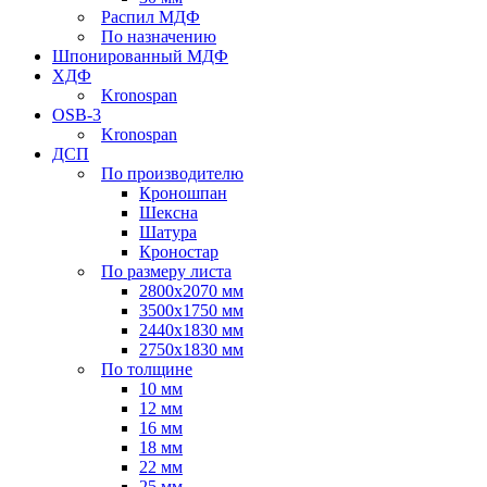
Распил МДФ
По назначению
Шпонированный МДФ
ХДФ
Kronospan
OSB-3
Kronospan
ДСП
По производителю
Кроношпан
Шексна
Шатура
Кроностар
По размеру листа
2800х2070 мм
3500х1750 мм
2440х1830 мм
2750х1830 мм
По толщине
10 мм
12 мм
16 мм
18 мм
22 мм
25 мм