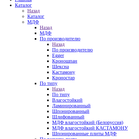
Каталог
Назад
Каталог
МДФ
Назад
МДФ
По производителю
Назад
По производителю
Egger
Кроношпан
Шексна
Кастамону
Кроностар
По типу
Назад
По типу
Влагостойкий
Ламинированный
Шпонированный
Шлифованный
МДФ влагостойкий (Белоруссия)
МДФ влагостойкий КАСТАМОНУ
Шпонированные плиты МДФ