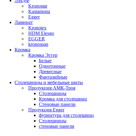
ЛМДФ
Kronostar
Kastamonu
Egger
Ламинат
Kronotex
HDM Elesgo
EGGER
kronospan
Кромка
Кромка Эггер
Белые
Однотонные
Древесные
Фантазийные
Столешницы и мебельные щиты
Продукция АМК-Троя
Столешницы
Кромка для столешниц
Стеновые панели
Продукция Egger
фурнитура для столешниц
Столешницы
стеновые панели