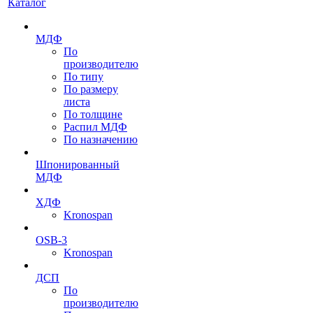
Каталог
МДФ
По
производителю
По типу
По размеру
листа
По толщине
Распил МДФ
По назначению
Шпонированный
МДФ
ХДФ
Kronospan
OSB-3
Kronospan
ДСП
По
производителю