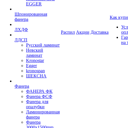
EGGER
Шпонированная
Как купи
фанера
Усл
ЛХДФ
Распил
Акции
Доставка
оп
Гар
ЛДСП
на 
Русский ламинат
Невский
ламинат
Kronostar
Egger
kronospan
ШЕКСНА
Фанера
ФАНЕРА ФК
Фанера ФСФ
Фанера для
опалубки
Ламинированная
фанера
Фанера
3000х1500mm