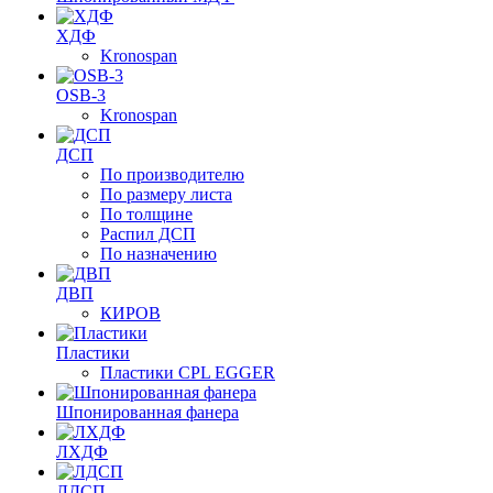
ХДФ
Kronospan
OSB-3
Kronospan
ДСП
По производителю
По размеру листа
По толщине
Распил ДСП
По назначению
ДВП
КИРОВ
Пластики
Пластики CPL EGGER
Шпонированная фанера
ЛХДФ
ЛДСП