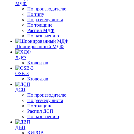
МДФ
По производителю
По типу
По размеру листа
По толщине
Распил МДФ
По назначению
Шпонированный МДФ
ХДФ
Kronospan
OSB-3
Kronospan
ДСП
По производителю
По размеру листа
По толщине
Распил ДСП
По назначению
ДВП
КИРОВ