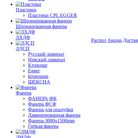
Пластики
Пластики CPL EGGER
Шпонированная фанера
ЛХДФ
Распил
Акции
Достав
ЛДСП
Русский ламинат
Невский ламинат
Kronostar
Egger
kronospan
ШЕКСНА
Фанера
ФАНЕРА ФК
Фанера ФСФ
Фанера для опалубки
Ламинированная фанера
Фанера 3000х1500mm
Гибкая фанера
ЛМДФ