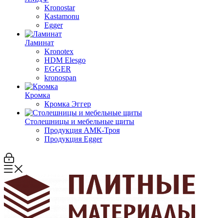
Kronostar
Kastamonu
Egger
Ламинат
Kronotex
HDM Elesgo
EGGER
kronospan
Кромка
Кромка Эггер
Столешницы и мебельные щиты
Продукция АМК-Троя
Продукция Egger