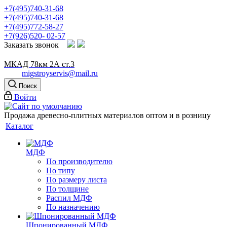
+7(495)740-31-68
+7(495)740-31-68
+7(495)772-58-27
+7(926)520- 02-57
Заказать звонок
МКАД 78км 2А ст.3
migstroyservis@mail.ru
Поиск
Войти
Продажа древесно-плитных материалов оптом и в розницу
Каталог
МДФ
По производителю
По типу
По размеру листа
По толщине
Распил МДФ
По назначению
Шпонированный МДФ