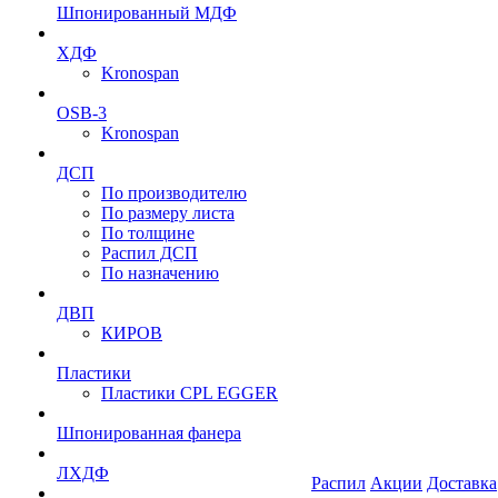
Шпонированный МДФ
ХДФ
Kronospan
OSB-3
Kronospan
ДСП
По производителю
По размеру листа
По толщине
Распил ДСП
По назначению
ДВП
КИРОВ
Пластики
Пластики CPL EGGER
Шпонированная фанера
ЛХДФ
Распил
Акции
Доставка