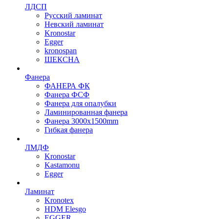
ЛДСП
Русский ламинат
Невский ламинат
Kronostar
Egger
kronospan
ШЕКСНА
Фанера
ФАНЕРА ФК
Фанера ФСФ
Фанера для опалубки
Ламинированная фанера
Фанера 3000х1500mm
Гибкая фанера
ЛМДФ
Kronostar
Kastamonu
Egger
Ламинат
Kronotex
HDM Elesgo
EGGER