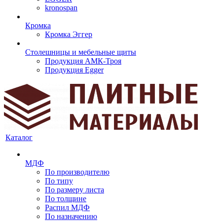
kronospan
Кромка
Кромка Эггер
Столешницы и мебельные щиты
Продукция АМК-Троя
Продукция Egger
Каталог
МДФ
По производителю
По типу
По размеру листа
По толщине
Распил МДФ
По назначению