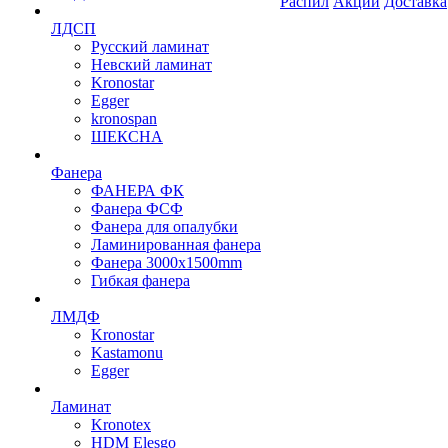
Распил
Акции
Доставка
ЛДСП
Русский ламинат
Невский ламинат
Kronostar
Egger
kronospan
ШЕКСНА
Фанера
ФАНЕРА ФК
Фанера ФСФ
Фанера для опалубки
Ламинированная фанера
Фанера 3000х1500mm
Гибкая фанера
ЛМДФ
Kronostar
Kastamonu
Egger
Ламинат
Kronotex
HDM Elesgo