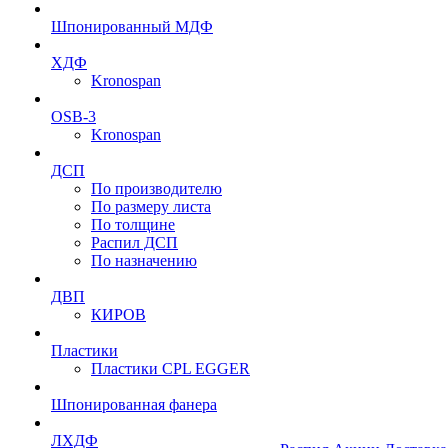
Шпонированный МДФ
ХДФ
Kronospan
OSB-3
Kronospan
ДСП
По производителю
По размеру листа
По толщине
Распил ДСП
По назначению
ДВП
КИРОВ
Пластики
Пластики CPL EGGER
Шпонированная фанера
ЛХДФ