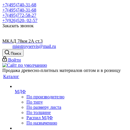
+7(495)740-31-68
+7(495)740-31-68
+7(495)772-58-27
+7(926)520- 02-57
Заказать звонок
МКАД 78км 2А ст.3
migstroyservis@mail.ru
Поиск
Войти
Продажа древесно-плитных материалов оптом и в розницу
Каталог
МДФ
По производителю
По типу
По размеру листа
По толщине
Распил МДФ
По назначению