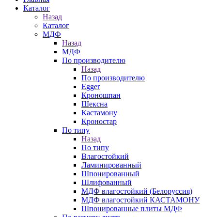
Каталог
Назад
Каталог
МДФ
Назад
МДФ
По производителю
Назад
По производителю
Egger
Кроношпан
Шексна
Кастамону
Кроностар
По типу
Назад
По типу
Влагостойкий
Ламинированный
Шпонированный
Шлифованный
МДФ влагостойкий (Белоруссия)
МДФ влагостойкий КАСТАМОНУ
Шпонированные плиты МДФ