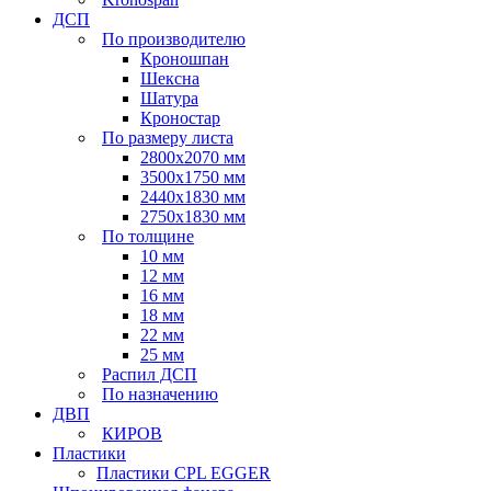
ДСП
По производителю
Кроношпан
Шексна
Шатура
Кроностар
По размеру листа
2800х2070 мм
3500х1750 мм
2440х1830 мм
2750х1830 мм
По толщине
10 мм
12 мм
16 мм
18 мм
22 мм
25 мм
Распил ДСП
По назначению
ДВП
КИРОВ
Пластики
Пластики CPL EGGER