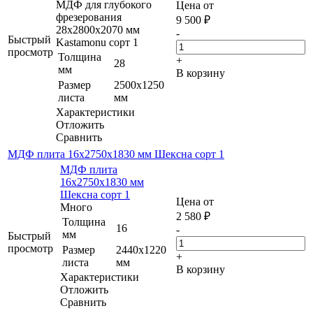
МДФ для глубокого
Цена от
фрезерования
9 500
₽
28х2800х2070 мм
-
Быстрый
Kastamonu сорт 1
просмотр
Толщина
+
28
мм
В корзину
Размер
2500х1250
листа
мм
Характеристики
Отложить
Сравнить
МДФ плита 16х2750х1830 мм Шексна сорт 1
МДФ плита
16х2750х1830 мм
Шексна сорт 1
Цена от
Много
2 580
₽
Толщина
16
-
мм
Быстрый
просмотр
Размер
2440х1220
+
листа
мм
В корзину
Характеристики
Отложить
Сравнить