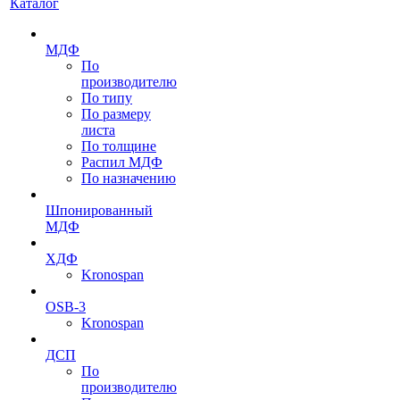
Каталог
МДФ
По
производителю
По типу
По размеру
листа
По толщине
Распил МДФ
По назначению
Шпонированный
МДФ
ХДФ
Kronospan
OSB-3
Kronospan
ДСП
По
производителю