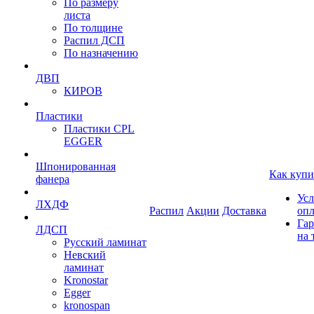
По размеру
листа
По толщине
Распил ДСП
По назначению
ДВП
КИРОВ
Пластики
Пластики CPL
EGGER
Шпонированная
Как купи
фанера
Усл
ЛХДФ
Распил
Акции
Доставка
оп
Гар
ЛДСП
на 
Русский ламинат
Невский
ламинат
Kronostar
Egger
kronospan