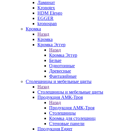
Ламинат
Kronotex
HDM Elesgo
EGGER
kronospan
Кромка
Назад
Кромка
Кромка Эггер
Назад
Кромка Эггер
Белые
Однотонные
Древесные
Фантазийные
Столешницы и мебельные щиты
Назад
Столешницы и мебельные щиты
Продукция АМК-Троя
Назад
Продукция АМК-Троя
Столешницы
Кромка для столешниц
Стеновые панели
Продукция Egger