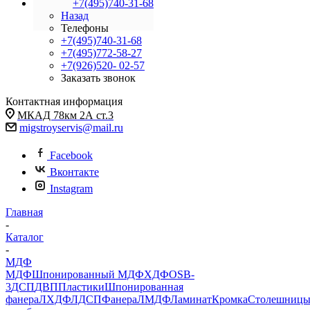
+7(495)740-31-68
Назад
Телефоны
+7(495)740-31-68
+7(495)772-58-27
+7(926)520- 02-57
Заказать звонок
Контактная информация
МКАД 78км 2А ст.3
migstroyservis@mail.ru
Facebook
Вконтакте
Instagram
Главная
-
Каталог
-
МДФ
МДФ
Шпонированный МДФ
ХДФ
OSB-
3
ДСП
ДВП
Пластики
Шпонированная
фанера
ЛХДФ
ЛДСП
Фанера
ЛМДФ
Ламинат
Кромка
Столешниц