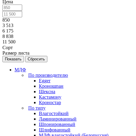
Цена
850
3 513
6 175
8 838
11 500
Сорт
Размер листа
Сбросить
МДФ
По производителю
Egger
Кроношпан
Шексна
Кастамону
Кроностар
По типу
Влагостойкий
Ламинированный
Шпонированный
Шлифованный
МДФ влагостойкий (Белоруссия)