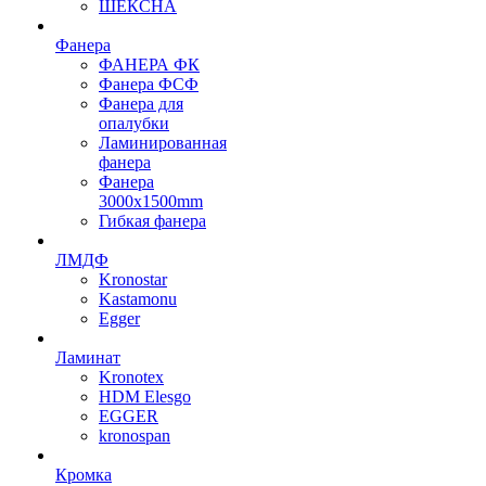
ШЕКСНА
Фанера
ФАНЕРА ФК
Фанера ФСФ
Фанера для
опалубки
Ламинированная
фанера
Фанера
3000х1500mm
Гибкая фанера
ЛМДФ
Kronostar
Kastamonu
Egger
Ламинат
Kronotex
HDM Elesgo
EGGER
kronospan
Кромка