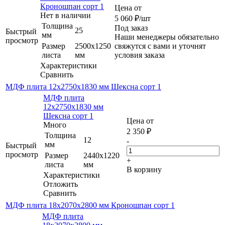
Кроношпан сорт 1
Цена от
Нет в наличии
5 060
₽
/шт
Толщина
Под заказ
25
Быстрый
мм
Наши менеджеры обязательно
просмотр
Размер
2500х1250
свяжутся с вами и уточнят
листа
мм
условия заказа
Характеристики
Сравнить
МДФ плита 12х2750х1830 мм Шексна сорт 1
МДФ плита
12х2750х1830 мм
Шексна сорт 1
Цена от
Много
2 350
₽
Толщина
12
-
мм
Быстрый
просмотр
Размер
2440х1220
+
листа
мм
В корзину
Характеристики
Отложить
Сравнить
МДФ плита 18х2070х2800 мм Кроношпан сорт 1
МДФ плита