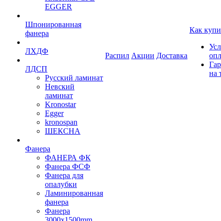
EGGER
Шпонированная
Как купи
фанера
Усл
ЛХДФ
Распил
Акции
Доставка
оп
Гар
ЛДСП
на 
Русский ламинат
Невский
ламинат
Kronostar
Egger
kronospan
ШЕКСНА
Фанера
ФАНЕРА ФК
Фанера ФСФ
Фанера для
опалубки
Ламинированная
фанера
Фанера
3000х1500mm