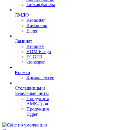
Гибкая фанера
ЛМДФ
Kronostar
Kastamonu
Egger
Ламинат
Kronotex
HDM Elesgo
EGGER
kronospan
Кромка
Кромка Эггер
Столешницы и
мебельные щиты
Продукция
АМК-Троя
Продукция
Egger