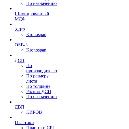
По назначению
Шпонированный
МДФ
ХДФ
Kronospan
OSB-3
Kronospan
ДСП
По
производителю
По размеру
листа
По толщине
Распил ДСП
По назначению
ДВП
КИРОВ
Пластики
Пластики CPL