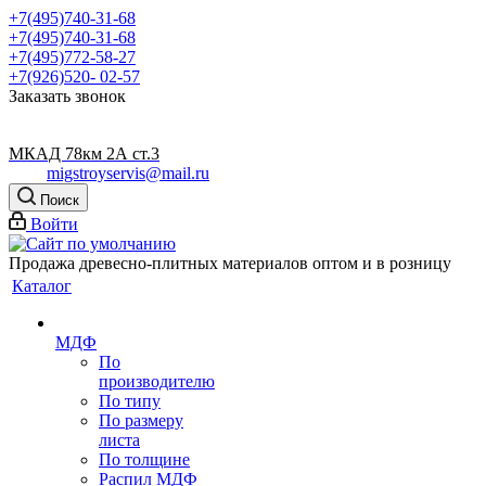
+7(495)740-31-68
+7(495)740-31-68
+7(495)772-58-27
+7(926)520- 02-57
Заказать звонок
МКАД 78км 2А ст.3
migstroyservis@mail.ru
Поиск
Войти
Продажа древесно-плитных материалов оптом и в розницу
Каталог
МДФ
По
производителю
По типу
По размеру
листа
По толщине
Распил МДФ