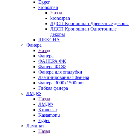
Egger
kronospan
Назад
kronospan
ЛДСП Кроношпан Древесные декоры
ЛДСП Кроношпан Однотонные
декоры
ШЕКСНА
Фанера
Назад
Фанера
ФАНЕРА ФК
Фанера ФСФ
Фанера для опалубки
Ламинированная фанера
Фанера 3000х1500mm
Гибкая фанера
ЛМДФ
Назад
ЛМДФ
Kronostar
Kastamonu
Egger
Ламинат
Назад