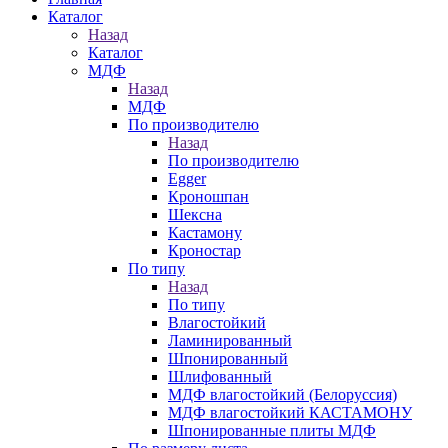
Каталог
Назад
Каталог
МДФ
Назад
МДФ
По производителю
Назад
По производителю
Egger
Кроношпан
Шексна
Кастамону
Кроностар
По типу
Назад
По типу
Влагостойкий
Ламинированный
Шпонированный
Шлифованный
МДФ влагостойкий (Белоруссия)
МДФ влагостойкий КАСТАМОНУ
Шпонированные плиты МДФ