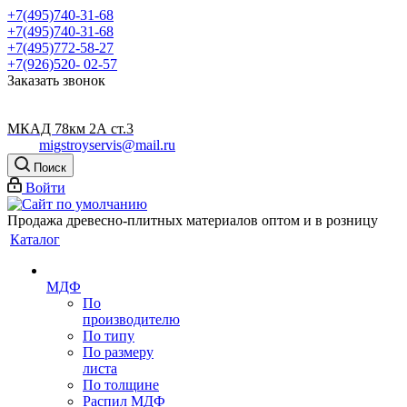
+7(495)740-31-68
+7(495)740-31-68
+7(495)772-58-27
+7(926)520- 02-57
Заказать звонок
МКАД 78км 2А ст.3
migstroyservis@mail.ru
Поиск
Войти
Продажа древесно-плитных материалов оптом и в розницу
Каталог
МДФ
По
производителю
По типу
По размеру
листа
По толщине
Распил МДФ