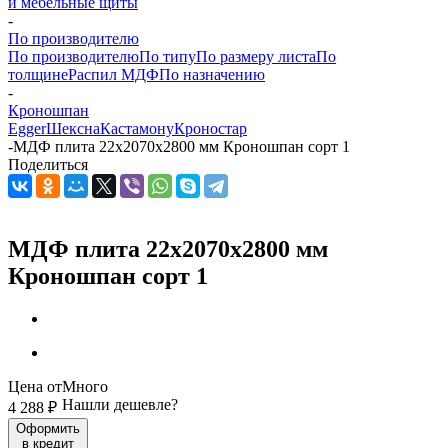
и мебельные щиты
-
По производителю
По производителю
По типу
По размеру листа
По
толщине
Распил МДФ
По назначению
-
Кроношпан
Egger
Шексна
Кастамону
Кроностар
-
МДФ плита 22х2070х2800 мм Кроношпан сорт 1
Поделиться
МДФ плита 22х2070х2800 мм
Кроношпан сорт 1
Цена от
Много
Нашли дешевле?
4 288
₽
Оформить
в кредит