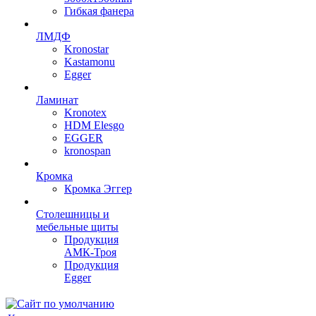
Гибкая фанера
ЛМДФ
Kronostar
Kastamonu
Egger
Ламинат
Kronotex
HDM Elesgo
EGGER
kronospan
Кромка
Кромка Эггер
Столешницы и
мебельные щиты
Продукция
АМК-Троя
Продукция
Egger