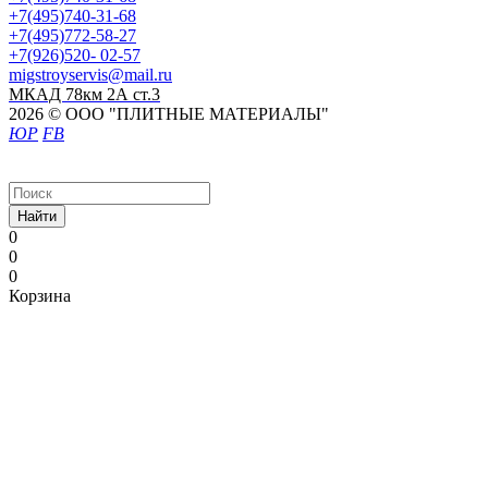
+7(495)740-31-68
+7(495)772-58-27
+7(926)520- 02-57
migstroyservis@mail.ru
МКАД 78км 2А ст.3
2026 © ООО "ПЛИТНЫЕ МАТЕРИАЛЫ"
ЮР
FB
Найти
0
0
0
Корзина