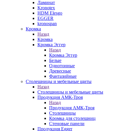
Ламинат
Kronotex
HDM Elesgo
EGGER
kronospan
Кромка
Назад
Кромка
Кромка Эггер
Назад
Кромка Эггер
Белые
Однотонные
Древесные
Фантазийные
Столешницы и мебельные щиты
Назад
Столешницы и мебельные щиты
Продукция АМК-Троя
Назад
Продукция АМК-Троя
Столешницы
Кромка для столешниц
Стеновые панели
Продукция Egger