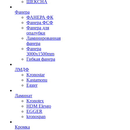
ШЕКСНА
Фанера
ФАНЕРА ФК
Фанера ФСФ
Фанера для
опалубки
Ламинированная
фанера
Фанера
3000х1500mm
Гибкая фанера
ЛМДФ
Kronostar
Kastamonu
Egger
Ламинат
Kronotex
HDM Elesgo
EGGER
kronospan
Кромка