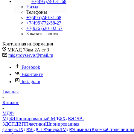
+7(495)740-31-68
Назад
Телефоны
+7(495)740-31-68
+7(495)772-58-27
+7(926)520- 02-57
Заказать звонок
Контактная информация
МКАД 78км 2А ст.3
migstroyservis@mail.ru
Facebook
Вконтакте
Instagram
Главная
-
Каталог
-
МДФ
МДФ
Шпонированный МДФ
ХДФ
OSB-
3
ДСП
ДВП
Пластики
Шпонированная
фанера
ЛХДФ
ЛДСП
Фанера
ЛМДФ
Ламинат
Кромка
Столешниц