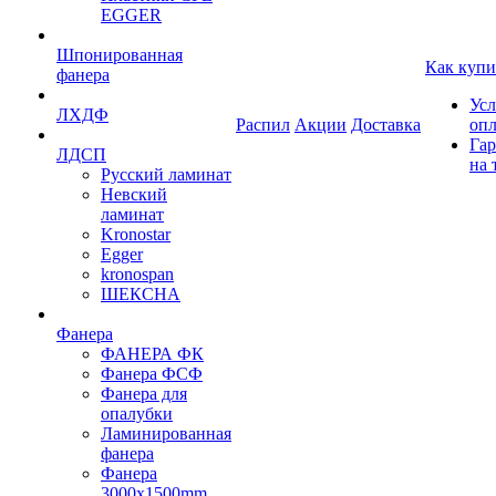
EGGER
Шпонированная
Как купи
фанера
Усл
ЛХДФ
Распил
Акции
Доставка
оп
Гар
ЛДСП
на 
Русский ламинат
Невский
ламинат
Kronostar
Egger
kronospan
ШЕКСНА
Фанера
ФАНЕРА ФК
Фанера ФСФ
Фанера для
опалубки
Ламинированная
фанера
Фанера
3000х1500mm