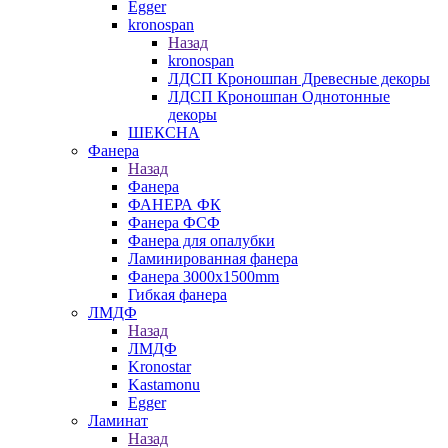
Egger
kronospan
Назад
kronospan
ЛДСП Кроношпан Древесные декоры
ЛДСП Кроношпан Однотонные
декоры
ШЕКСНА
Фанера
Назад
Фанера
ФАНЕРА ФК
Фанера ФСФ
Фанера для опалубки
Ламинированная фанера
Фанера 3000х1500mm
Гибкая фанера
ЛМДФ
Назад
ЛМДФ
Kronostar
Kastamonu
Egger
Ламинат
Назад