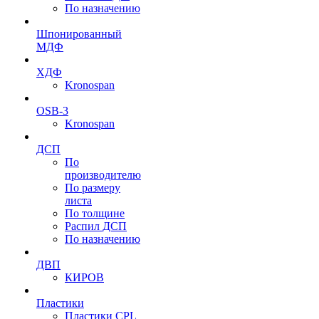
По назначению
Шпонированный
МДФ
ХДФ
Kronospan
OSB-3
Kronospan
ДСП
По
производителю
По размеру
листа
По толщине
Распил ДСП
По назначению
ДВП
КИРОВ
Пластики
Пластики CPL