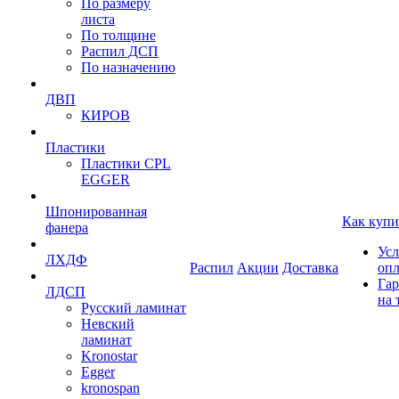
По размеру
листа
По толщине
Распил ДСП
По назначению
ДВП
КИРОВ
Пластики
Пластики CPL
EGGER
Шпонированная
Как купи
фанера
Усл
ЛХДФ
Распил
Акции
Доставка
оп
Гар
ЛДСП
на 
Русский ламинат
Невский
ламинат
Kronostar
Egger
kronospan