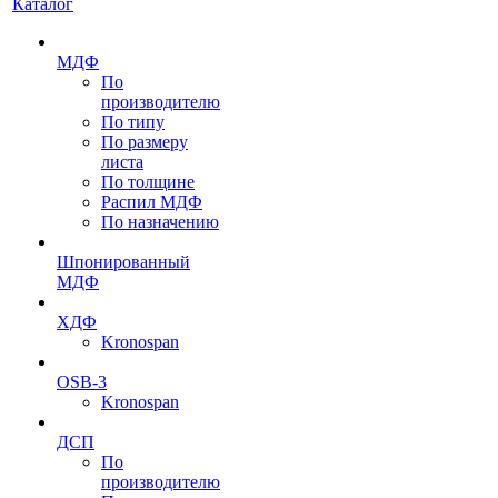
Каталог
МДФ
По
производителю
По типу
По размеру
листа
По толщине
Распил МДФ
По назначению
Шпонированный
МДФ
ХДФ
Kronospan
OSB-3
Kronospan
ДСП
По
производителю