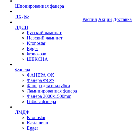
Шпонированная фанера
ЛХДФ
Распил
Акции
Доставка
ЛДСП
Русский ламинат
Невский ламинат
Kronostar
Egger
kronospan
ШЕКСНА
Фанера
ФАНЕРА ФК
Фанера ФСФ
Фанера для опалубки
Ламинированная фанера
Фанера 3000х1500mm
Гибкая фанера
ЛМДФ
Kronostar
Kastamonu
Egger