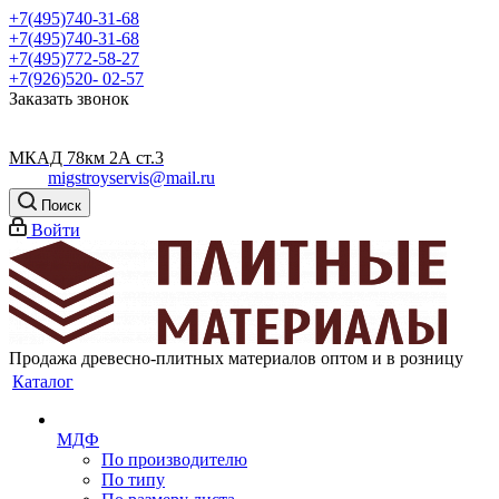
+7(495)740-31-68
+7(495)740-31-68
+7(495)772-58-27
+7(926)520- 02-57
Заказать звонок
МКАД 78км 2А ст.3
migstroyservis@mail.ru
Поиск
Войти
Продажа древесно-плитных материалов оптом и в розницу
Каталог
МДФ
По производителю
По типу