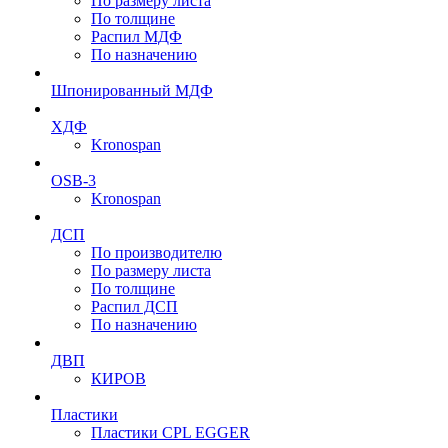
По размеру листа
По толщине
Распил МДФ
По назначению
Шпонированный МДФ
ХДФ
Kronospan
OSB-3
Kronospan
ДСП
По производителю
По размеру листа
По толщине
Распил ДСП
По назначению
ДВП
КИРОВ
Пластики
Пластики CPL EGGER