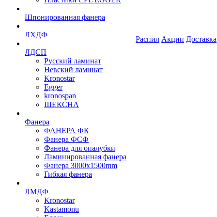
Шпонированная фанера
ЛХДФ
Распил
Акции
Доставка
ЛДСП
Русский ламинат
Невский ламинат
Kronostar
Egger
kronospan
ШЕКСНА
Фанера
ФАНЕРА ФК
Фанера ФСФ
Фанера для опалубки
Ламинированная фанера
Фанера 3000х1500mm
Гибкая фанера
ЛМДФ
Kronostar
Kastamonu