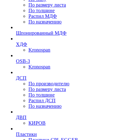
По размеру листа
По толщине
Распил МДФ
По назначению
Шпонированный МДФ
ХДФ
Kronospan
OSB-3
Kronospan
ДСП
По производителю
По размеру листа
По толщине
Распил ДСП
По назначению
ДВП
КИРОВ
Пластики
Пластики CPL EGGER