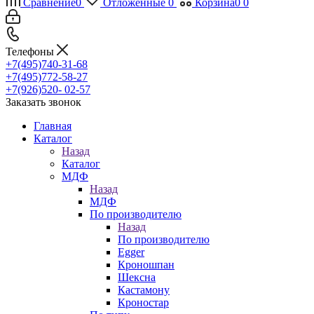
Сравнение
0
Отложенные
0
Корзина
0
0
Телефоны
+7(495)740-31-68
+7(495)772-58-27
+7(926)520- 02-57
Заказать звонок
Главная
Каталог
Назад
Каталог
МДФ
Назад
МДФ
По производителю
Назад
По производителю
Egger
Кроношпан
Шексна
Кастамону
Кроностар