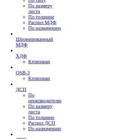
По типу
По размеру
листа
По толщине
Распил МДФ
По назначению
Шпонированный
МДФ
ХДФ
Kronospan
OSB-3
Kronospan
ДСП
По
производителю
По размеру
листа
По толщине
Распил ДСП
По назначению