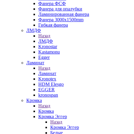
Фанера ФСФ
Фанера для опалубки
Ламинированная фанера
Фанера 3000х1500mm
Гибкая фанера
ЛМДФ
Назад
ЛМДФ
Kronostar
Kastamonu
Egger
Ламинат
Назад
Ламинат
Kronotex
HDM Elesgo
EGGER
kronospan
Кромка
Назад
Кромка
Кромка Эггер
Назад
Кромка Эггер
Белые