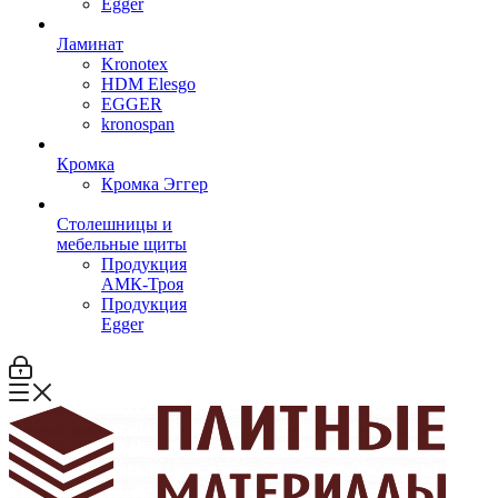
Egger
Ламинат
Kronotex
HDM Elesgo
EGGER
kronospan
Кромка
Кромка Эггер
Столешницы и
мебельные щиты
Продукция
АМК-Троя
Продукция
Egger