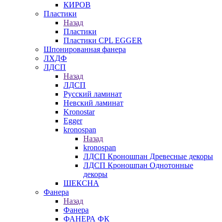
КИРОВ
Пластики
Назад
Пластики
Пластики CPL EGGER
Шпонированная фанера
ЛХДФ
ЛДСП
Назад
ЛДСП
Русский ламинат
Невский ламинат
Kronostar
Egger
kronospan
Назад
kronospan
ЛДСП Кроношпан Древесные декоры
ЛДСП Кроношпан Однотонные
декоры
ШЕКСНА
Фанера
Назад
Фанера
ФАНЕРА ФК