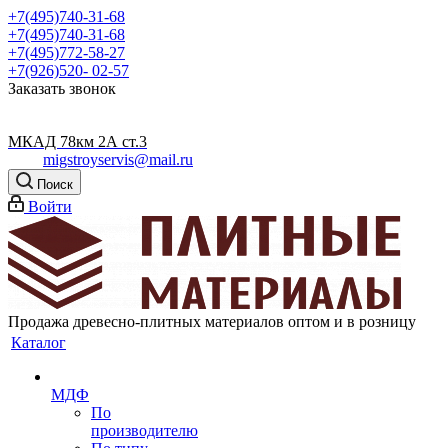
+7(495)740-31-68
+7(495)740-31-68
+7(495)772-58-27
+7(926)520- 02-57
Заказать звонок
МКАД 78км 2А ст.3
migstroyservis@mail.ru
Поиск
Войти
Продажа древесно-плитных материалов оптом и в розницу
Каталог
МДФ
По
производителю