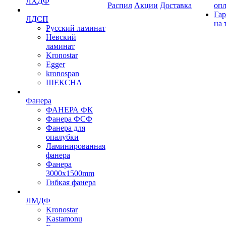
ЛХДФ
Распил
Акции
Доставка
оп
Гар
ЛДСП
на 
Русский ламинат
Невский
ламинат
Kronostar
Egger
kronospan
ШЕКСНА
Фанера
ФАНЕРА ФК
Фанера ФСФ
Фанера для
опалубки
Ламинированная
фанера
Фанера
3000х1500mm
Гибкая фанера
ЛМДФ
Kronostar
Kastamonu