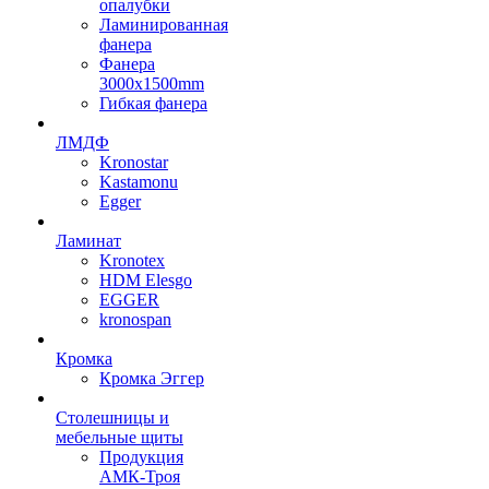
опалубки
Ламинированная
фанера
Фанера
3000х1500mm
Гибкая фанера
ЛМДФ
Kronostar
Kastamonu
Egger
Ламинат
Kronotex
HDM Elesgo
EGGER
kronospan
Кромка
Кромка Эггер
Столешницы и
мебельные щиты
Продукция
АМК-Троя