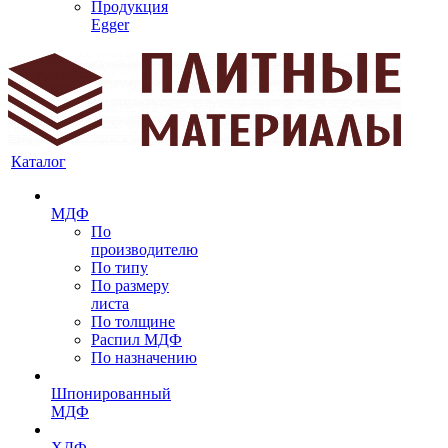
Продукция
Egger
Каталог
МДФ
По
производителю
По типу
По размеру
листа
По толщине
Распил МДФ
По назначению
Шпонированный
МДФ
ХДФ