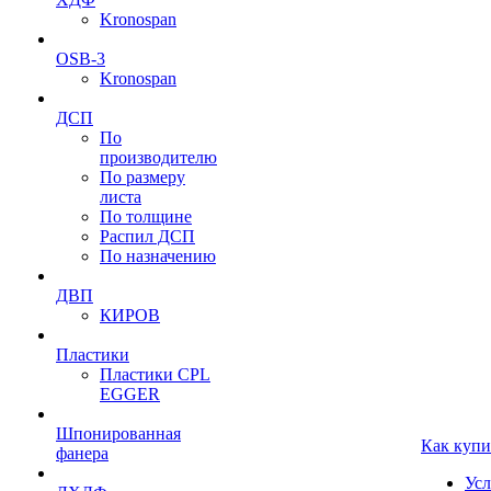
Kronospan
OSB-3
Kronospan
ДСП
По
производителю
По размеру
листа
По толщине
Распил ДСП
По назначению
ДВП
КИРОВ
Пластики
Пластики CPL
EGGER
Шпонированная
Как купи
фанера
Усл