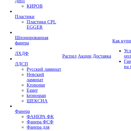
ДВП
КИРОВ
Пластики
Пластики CPL
EGGER
Шпонированная
Как купи
фанера
Усл
ЛХДФ
Распил
Акции
Доставка
оп
Гар
ЛДСП
на 
Русский ламинат
Невский
ламинат
Kronostar
Egger
kronospan
ШЕКСНА
Фанера
ФАНЕРА ФК
Фанера ФСФ
Фанера для