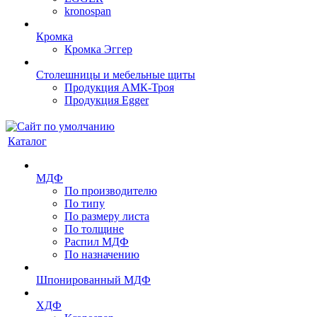
kronospan
Кромка
Кромка Эггер
Столешницы и мебельные щиты
Продукция АМК-Троя
Продукция Egger
Каталог
МДФ
По производителю
По типу
По размеру листа
По толщине
Распил МДФ
По назначению
Шпонированный МДФ
ХДФ