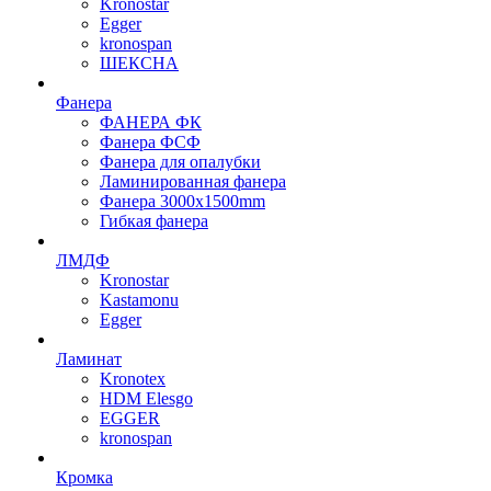
Kronostar
Egger
kronospan
ШЕКСНА
Фанера
ФАНЕРА ФК
Фанера ФСФ
Фанера для опалубки
Ламинированная фанера
Фанера 3000х1500mm
Гибкая фанера
ЛМДФ
Kronostar
Kastamonu
Egger
Ламинат
Kronotex
HDM Elesgo
EGGER
kronospan
Кромка