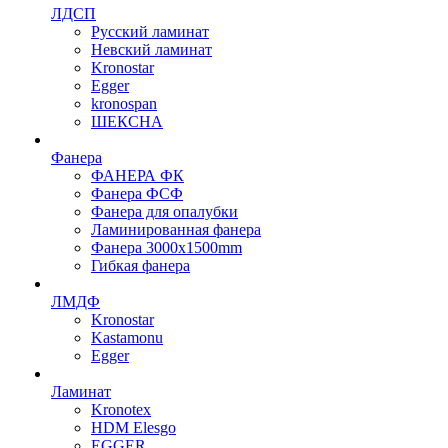
ЛДСП
Русский ламинат
Невский ламинат
Kronostar
Egger
kronospan
ШЕКСНА
Фанера
ФАНЕРА ФК
Фанера ФСФ
Фанера для опалубки
Ламинированная фанера
Фанера 3000х1500mm
Гибкая фанера
ЛМДФ
Kronostar
Kastamonu
Egger
Ламинат
Kronotex
HDM Elesgo
EGGER