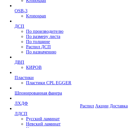
Kronospan
OSB-3
Kronospan
ДСП
По производителю
По размеру листа
По толщине
Распил ДСП
По назначению
ДВП
КИРОВ
Пластики
Пластики CPL EGGER
Шпонированная фанера
ЛХДФ
Распил
Акции
Доставка
ЛДСП
Русский ламинат
Невский ламинат