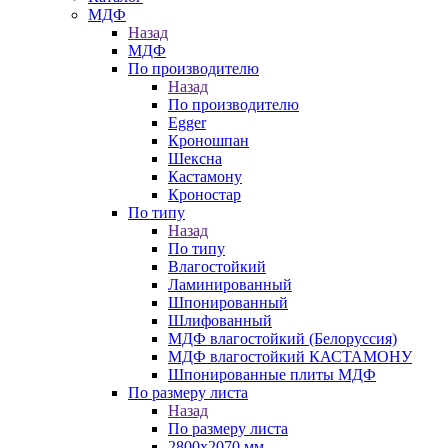
МДФ
Назад
МДФ
По производителю
Назад
По производителю
Egger
Кроношпан
Шексна
Кастамону
Кроностар
По типу
Назад
По типу
Влагостойкий
Ламинированный
Шпонированный
Шлифованный
МДФ влагостойкий (Белоруссия)
МДФ влагостойкий КАСТАМОНУ
Шпонированные плиты МДФ
По размеру листа
Назад
По размеру листа
2800х2070 мм