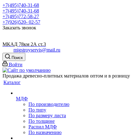
+7(495)740-31-68
+7(495)740-31-68
+7(495)772-58-27
+7(926)520- 02-57
Заказать звонок
МКАД 78км 2А ст.3
migstroyservis@mail.ru
Поиск
Войти
Продажа древесно-плитных материалов оптом и в розницу
Каталог
МДФ
По производителю
По типу
По размеру листа
По толщине
Распил МДФ
По назначению