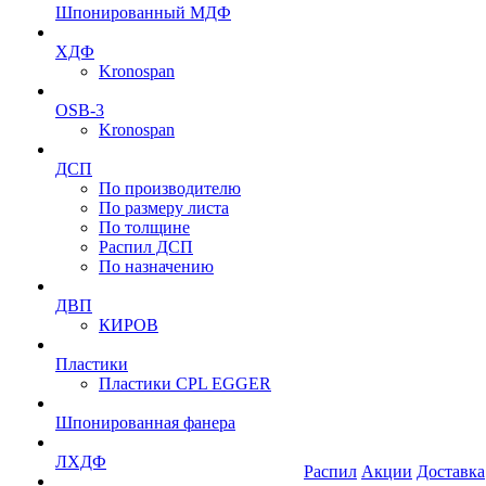
Шпонированный МДФ
ХДФ
Kronospan
OSB-3
Kronospan
ДСП
По производителю
По размеру листа
По толщине
Распил ДСП
По назначению
ДВП
КИРОВ
Пластики
Пластики CPL EGGER
Шпонированная фанера
ЛХДФ
Распил
Акции
Доставка