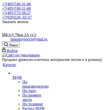
+7(495)740-31-68
+7(495)740-31-68
+7(495)772-58-27
+7(926)520- 02-57
Заказать звонок
МКАД 78км 2А ст.3
migstroyservis@mail.ru
Поиск
Войти
Продажа древесно-плитных материалов оптом и в розницу
Каталог
МДФ
По
производителю
По типу
По размеру
листа
По толщине
Распил МДФ