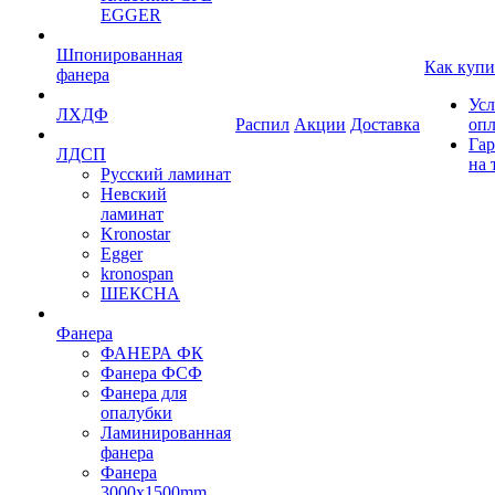
EGGER
Шпонированная
Как купи
фанера
Усл
ЛХДФ
Распил
Акции
Доставка
оп
Гар
ЛДСП
на 
Русский ламинат
Невский
ламинат
Kronostar
Egger
kronospan
ШЕКСНА
Фанера
ФАНЕРА ФК
Фанера ФСФ
Фанера для
опалубки
Ламинированная
фанера
Фанера
3000х1500mm