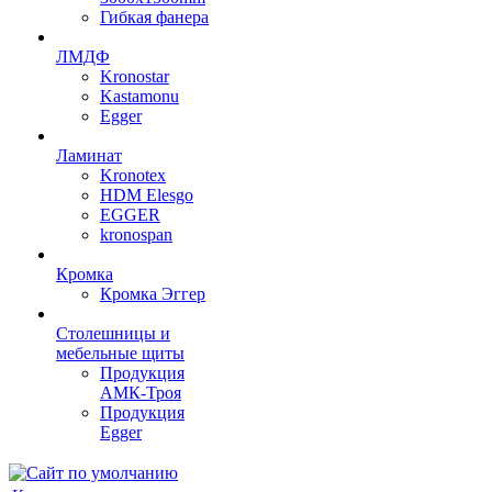
Гибкая фанера
ЛМДФ
Kronostar
Kastamonu
Egger
Ламинат
Kronotex
HDM Elesgo
EGGER
kronospan
Кромка
Кромка Эггер
Столешницы и
мебельные щиты
Продукция
АМК-Троя
Продукция
Egger