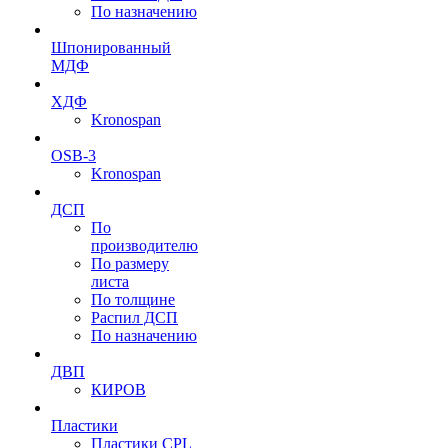
По назначению
Шпонированный
МДФ
ХДФ
Kronospan
OSB-3
Kronospan
ДСП
По
производителю
По размеру
листа
По толщине
Распил ДСП
По назначению
ДВП
КИРОВ
Пластики
Пластики CPL