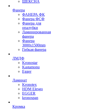
ШЕКСНА
Фанера
ФАНЕРА ФК
Фанера ФСФ
Фанера для
опалубки
Ламинированная
фанера
Фанера
3000х1500mm
Гибкая фанера
ЛМДФ
Kronostar
Kastamonu
Egger
Ламинат
Kronotex
HDM Elesgo
EGGER
kronospan
Кромка