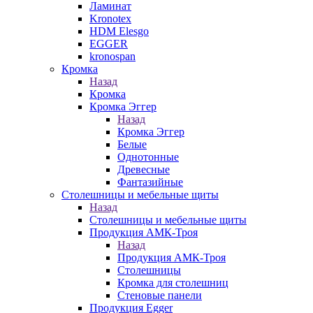
Ламинат
Kronotex
HDM Elesgo
EGGER
kronospan
Кромка
Назад
Кромка
Кромка Эггер
Назад
Кромка Эггер
Белые
Однотонные
Древесные
Фантазийные
Столешницы и мебельные щиты
Назад
Столешницы и мебельные щиты
Продукция АМК-Троя
Назад
Продукция АМК-Троя
Столешницы
Кромка для столешниц
Стеновые панели
Продукция Egger