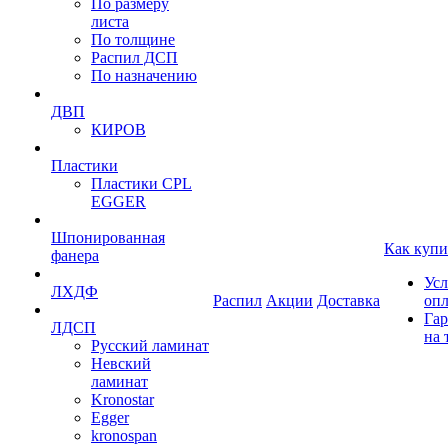
По размеру
листа
По толщине
Распил ДСП
По назначению
ДВП
КИРОВ
Пластики
Пластики CPL
EGGER
Шпонированная
Как купи
фанера
Усл
ЛХДФ
Распил
Акции
Доставка
оп
Гар
ЛДСП
на 
Русский ламинат
Невский
ламинат
Kronostar
Egger
kronospan