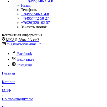
+7(495)740-31-68
Назад
Телефоны
+7(495)740-31-68
+7(495)772-58-27
+7(926)520- 02-57
Заказать звонок
Контактная информация
МКАД 78км 2А ст.3
migstroyservis@mail.ru
Facebook
Вконтакте
Instagram
Главная
-
Каталог
-
МДФ
-
По производителю
-