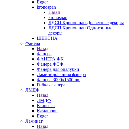
Egger
kronospan
Назад
kronospan
ЛДСП Кроношпан Древесные декоры
ЛДСП Кроношпан Однотонные
декоры
ШЕКСНА
Фанера
Назад
Фанера
ФАНЕРА ФК
Фанера ФСФ
Фанера для опалубки
Ламинированная фанера
Фанера 3000х1500mm
Гибкая фанера
ЛМДФ
Назад
ЛМДФ
Kronostar
Kastamonu
Egger
Ламинат
Назад