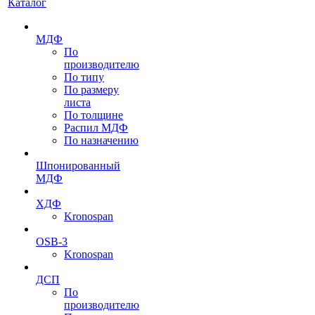
Каталог
МДФ
По
производителю
По типу
По размеру
листа
По толщине
Распил МДФ
По назначению
Шпонированный
МДФ
ХДФ
Kronospan
OSB-3
Kronospan
ДСП
По
производителю