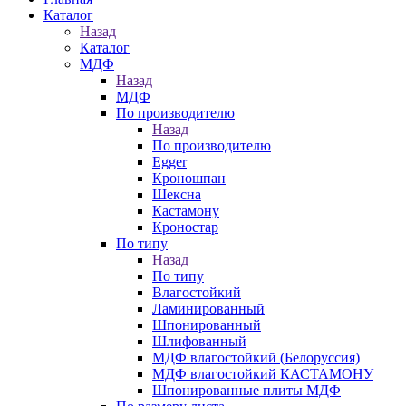
Каталог
Назад
Каталог
МДФ
Назад
МДФ
По производителю
Назад
По производителю
Egger
Кроношпан
Шексна
Кастамону
Кроностар
По типу
Назад
По типу
Влагостойкий
Ламинированный
Шпонированный
Шлифованный
МДФ влагостойкий (Белоруссия)
МДФ влагостойкий КАСТАМОНУ
Шпонированные плиты МДФ