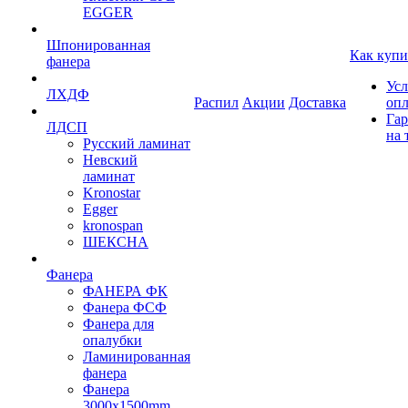
EGGER
Шпонированная
Как купи
фанера
Усл
ЛХДФ
Распил
Акции
Доставка
оп
Гар
ЛДСП
на 
Русский ламинат
Невский
ламинат
Kronostar
Egger
kronospan
ШЕКСНА
Фанера
ФАНЕРА ФК
Фанера ФСФ
Фанера для
опалубки
Ламинированная
фанера
Фанера
3000х1500mm