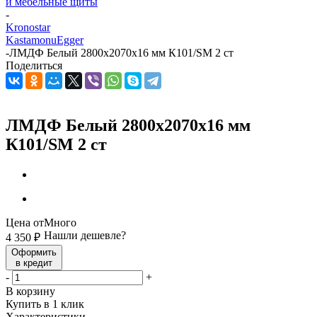
и мебельные щиты
-
Kronostar
Kastamonu
Egger
-
ЛМДФ Белый 2800x2070x16 мм К101/SM 2 ст
Поделиться
ЛМДФ Белый 2800x2070x16 мм
К101/SM 2 ст
Цена от
Много
Нашли дешевле?
4 350
₽
Оформить
в кредит
-
+
В корзину
Купить в 1 клик
Характеристики