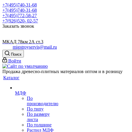
+7(495)740-31-68
+7(495)740-31-68
+7(495)772-58-27
+7(926)520- 02-57
Заказать звонок
МКАД 78км 2А ст.3
migstroyservis@mail.ru
Поиск
Войти
Продажа древесно-плитных материалов оптом и в розницу
Каталог
МДФ
По
производителю
По типу
По размеру
листа
По толщине
Распил МДФ