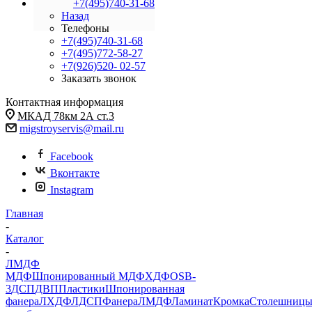
+7(495)740-31-68
Назад
Телефоны
+7(495)740-31-68
+7(495)772-58-27
+7(926)520- 02-57
Заказать звонок
Контактная информация
МКАД 78км 2А ст.3
migstroyservis@mail.ru
Facebook
Вконтакте
Instagram
Главная
-
Каталог
-
ЛМДФ
МДФ
Шпонированный МДФ
ХДФ
OSB-
3
ДСП
ДВП
Пластики
Шпонированная
фанера
ЛХДФ
ЛДСП
Фанера
ЛМДФ
Ламинат
Кромка
Столешниц