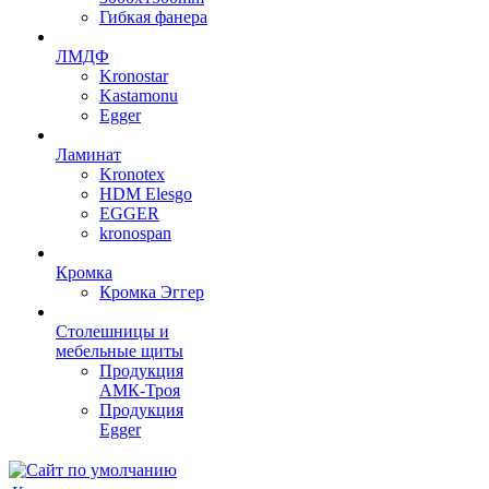
Гибкая фанера
ЛМДФ
Kronostar
Kastamonu
Egger
Ламинат
Kronotex
HDM Elesgo
EGGER
kronospan
Кромка
Кромка Эггер
Столешницы и
мебельные щиты
Продукция
АМК-Троя
Продукция
Egger