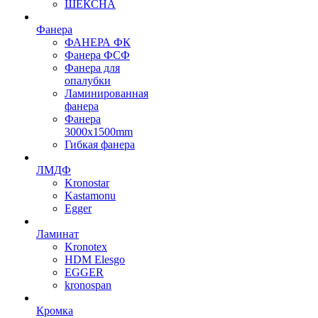
ШЕКСНА
Фанера
ФАНЕРА ФК
Фанера ФСФ
Фанера для
опалубки
Ламинированная
фанера
Фанера
3000х1500mm
Гибкая фанера
ЛМДФ
Kronostar
Kastamonu
Egger
Ламинат
Kronotex
HDM Elesgo
EGGER
kronospan
Кромка