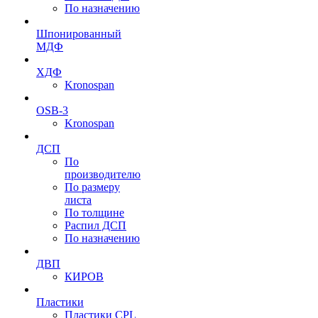
По назначению
Шпонированный
МДФ
ХДФ
Kronospan
OSB-3
Kronospan
ДСП
По
производителю
По размеру
листа
По толщине
Распил ДСП
По назначению
ДВП
КИРОВ
Пластики
Пластики CPL