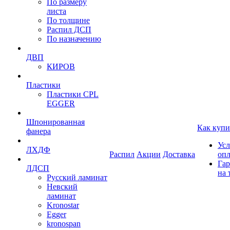
По размеру
листа
По толщине
Распил ДСП
По назначению
ДВП
КИРОВ
Пластики
Пластики CPL
EGGER
Шпонированная
Как купи
фанера
Усл
ЛХДФ
Распил
Акции
Доставка
оп
Гар
ЛДСП
на 
Русский ламинат
Невский
ламинат
Kronostar
Egger
kronospan