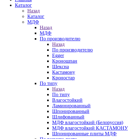
Каталог
Назад
Каталог
МДФ
Назад
МДФ
По производителю
Назад
По производителю
Egger
Кроношпан
Шексна
Кастамону
Кроностар
По типу
Назад
По типу
Влагостойкий
Ламинированный
Шпонированный
Шлифованный
МДФ влагостойкий (Белоруссия)
МДФ влагостойкий КАСТАМОНУ
Шпонированные плиты МДФ