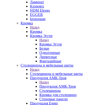
Ламинат
Kronotex
HDM Elesgo
EGGER
kronospan
Кромка
Назад
Кромка
Кромка Эггер
Назад
Кромка Эггер
Белые
Однотонные
Древесные
Фантазийные
Столешницы и мебельные щиты
Назад
Столешницы и мебельные щиты
Продукция АМК-Троя
Назад
Продукция АМК-Троя
Столешницы
Кромка для столешниц
Стеновые панели
Продукция Egger