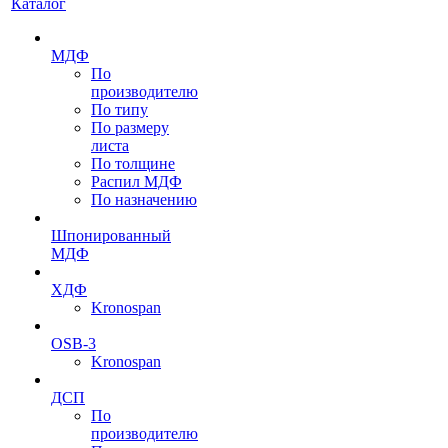
Каталог
МДФ
По
производителю
По типу
По размеру
листа
По толщине
Распил МДФ
По назначению
Шпонированный
МДФ
ХДФ
Kronospan
OSB-3
Kronospan
ДСП
По
производителю