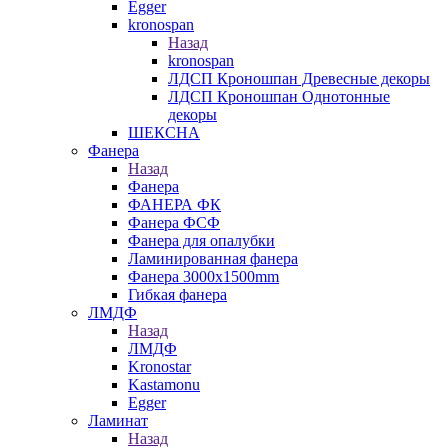
Egger
kronospan
Назад
kronospan
ЛДСП Кроношпан Древесные декоры
ЛДСП Кроношпан Однотонные
декоры
ШЕКСНА
Фанера
Назад
Фанера
ФАНЕРА ФК
Фанера ФСФ
Фанера для опалубки
Ламинированная фанера
Фанера 3000х1500mm
Гибкая фанера
ЛМДФ
Назад
ЛМДФ
Kronostar
Kastamonu
Egger
Ламинат
Назад