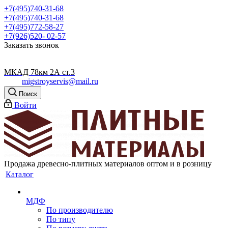
+7(495)740-31-68
+7(495)740-31-68
+7(495)772-58-27
+7(926)520- 02-57
Заказать звонок
МКАД 78км 2А ст.3
migstroyservis@mail.ru
Поиск
Войти
Продажа древесно-плитных материалов оптом и в розницу
Каталог
МДФ
По производителю
По типу