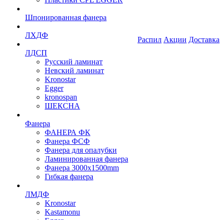
Шпонированная фанера
ЛХДФ
Распил
Акции
Доставка
ЛДСП
Русский ламинат
Невский ламинат
Kronostar
Egger
kronospan
ШЕКСНА
Фанера
ФАНЕРА ФК
Фанера ФСФ
Фанера для опалубки
Ламинированная фанера
Фанера 3000х1500mm
Гибкая фанера
ЛМДФ
Kronostar
Kastamonu