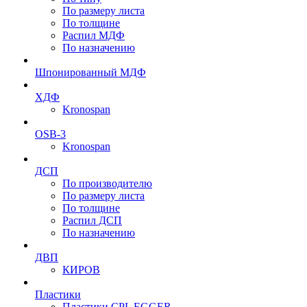
По размеру листа
По толщине
Распил МДФ
По назначению
Шпонированный МДФ
ХДФ
Kronospan
OSB-3
Kronospan
ДСП
По производителю
По размеру листа
По толщине
Распил ДСП
По назначению
ДВП
КИРОВ
Пластики
Пластики CPL EGGER