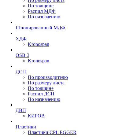
По размеру листа
По толщине
Распил МДФ
По назначению
Шпонированный МДФ
ХДФ
Kronospan
OSB-3
Kronospan
ДСП
По производителю
По размеру листа
По толщине
Распил ДСП
По назначению
ДВП
КИРОВ
Пластики
Пластики CPL EGGER