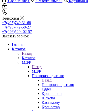
Сравнение
0
Отложенные
0
Корзина
0
0
Телефоны
+7(495)740-31-68
+7(495)772-58-27
+7(926)520- 02-57
Заказать звонок
Главная
Каталог
Назад
Каталог
МДФ
Назад
МДФ
По производителю
Назад
По производителю
Egger
Кроношпан
Шексна
Кастамону
Кроностар