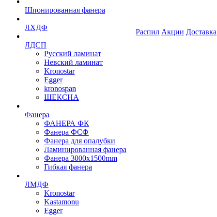
Шпонированная фанера
ЛХДФ
Распил
Акции
Доставка
ЛДСП
Русский ламинат
Невский ламинат
Kronostar
Egger
kronospan
ШЕКСНА
Фанера
ФАНЕРА ФК
Фанера ФСФ
Фанера для опалубки
Ламинированная фанера
Фанера 3000х1500mm
Гибкая фанера
ЛМДФ
Kronostar
Kastamonu
Egger