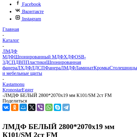
Facebook
Вконтакте
Instagram
Главная
-
Каталог
-
ЛМДФ
МДФ
Шпонированный МДФ
ХДФ
OSB-
3
ДСП
ДВП
Пластики
Шпонированная
фанера
ЛХДФ
ЛДСП
Фанера
ЛМДФ
Ламинат
Кромка
Столешниц
и мебельные щиты
-
Kastamonu
Kronostar
Egger
-
ЛМДФ БЕЛЫЙ 2800*2070x19 мм К101/SM 2ст FM
Поделиться
ЛМДФ БЕЛЫЙ 2800*2070x19 мм
К101/SM 2ст FM