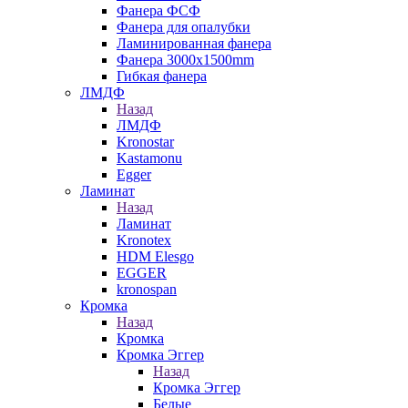
Фанера ФСФ
Фанера для опалубки
Ламинированная фанера
Фанера 3000х1500mm
Гибкая фанера
ЛМДФ
Назад
ЛМДФ
Kronostar
Kastamonu
Egger
Ламинат
Назад
Ламинат
Kronotex
HDM Elesgo
EGGER
kronospan
Кромка
Назад
Кромка
Кромка Эггер
Назад
Кромка Эггер
Белые