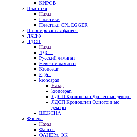
КИРОВ
Пластики
Назад
Пластики
Пластики CPL EGGER
Шпонированная фанера
ЛХДФ
ЛДСП
Назад
ЛДСП
Русский ламинат
Невский ламинат
Kronostar
Egger
kronospan
Назад
kronospan
ЛДСП Кроношпан Древесные декоры
ЛДСП Кроношпан Однотонные
декоры
ШЕКСНА
Фанера
Назад
Фанера
ФАНЕРА ФК