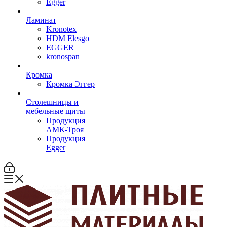
Egger
Ламинат
Kronotex
HDM Elesgo
EGGER
kronospan
Кромка
Кромка Эггер
Столешницы и
мебельные щиты
Продукция
АМК-Троя
Продукция
Egger