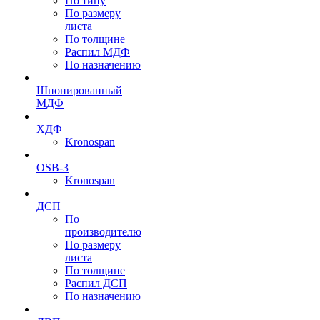
По типу
По размеру
листа
По толщине
Распил МДФ
По назначению
Шпонированный
МДФ
ХДФ
Kronospan
OSB-3
Kronospan
ДСП
По
производителю
По размеру
листа
По толщине
Распил ДСП
По назначению