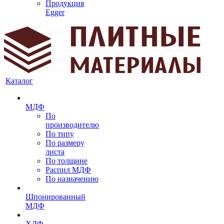
Продукция
Egger
Каталог
МДФ
По
производителю
По типу
По размеру
листа
По толщине
Распил МДФ
По назначению
Шпонированный
МДФ
ХДФ