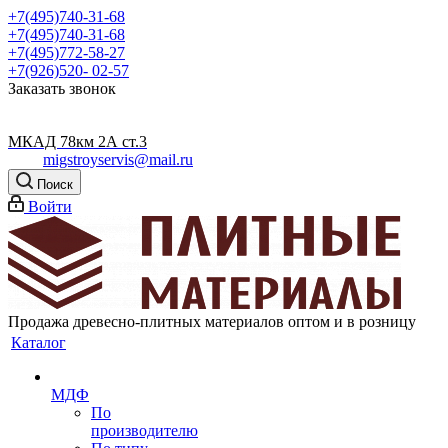
+7(495)740-31-68
+7(495)740-31-68
+7(495)772-58-27
+7(926)520- 02-57
Заказать звонок
МКАД 78км 2А ст.3
migstroyservis@mail.ru
Поиск
Войти
Продажа древесно-плитных материалов оптом и в розницу
Каталог
МДФ
По
производителю