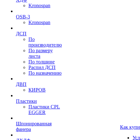
Kronospan
OSB-3
Kronospan
ДСП
По
производителю
По размеру
листа
По толщине
Распил ДСП
По назначению
ДВП
КИРОВ
Пластики
Пластики CPL
EGGER
Шпонированная
Как купи
фанера
Усл