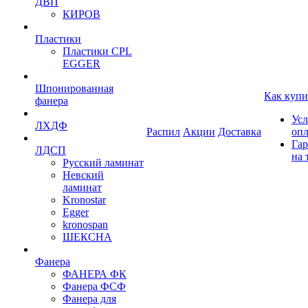
ДВП
КИРОВ
Пластики
Пластики CPL
EGGER
Шпонированная
Как купи
фанера
Усл
ЛХДФ
Распил
Акции
Доставка
оп
Гар
ЛДСП
на 
Русский ламинат
Невский
ламинат
Kronostar
Egger
kronospan
ШЕКСНА
Фанера
ФАНЕРА ФК
Фанера ФСФ
Фанера для