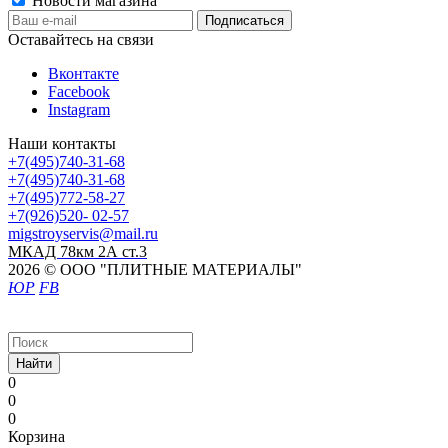
Новости магазина
Оставайтесь на связи
Вконтакте
Facebook
Instagram
Наши контакты
+7(495)740-31-68
+7(495)740-31-68
+7(495)772-58-27
+7(926)520- 02-57
migstroyservis@mail.ru
МКАД 78км 2А ст.3
2026 © ООО "ПЛИТНЫЕ МАТЕРИАЛЫ"
ЮР
FB
Найти
0
0
0
Корзина