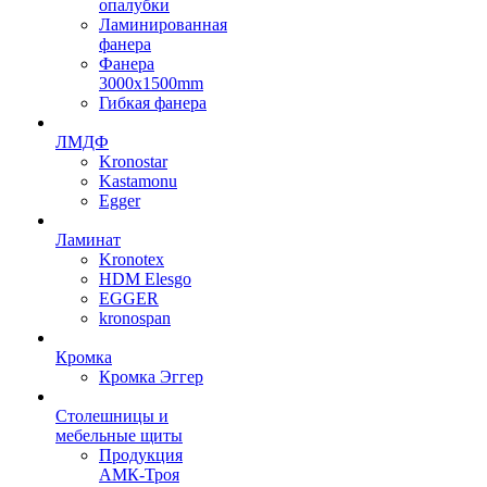
опалубки
Ламинированная
фанера
Фанера
3000х1500mm
Гибкая фанера
ЛМДФ
Kronostar
Kastamonu
Egger
Ламинат
Kronotex
HDM Elesgo
EGGER
kronospan
Кромка
Кромка Эггер
Столешницы и
мебельные щиты
Продукция
АМК-Троя