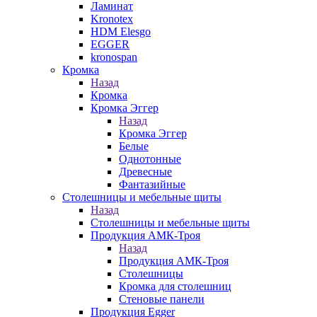
Ламинат
Kronotex
HDM Elesgo
EGGER
kronospan
Кромка
Назад
Кромка
Кромка Эггер
Назад
Кромка Эггер
Белые
Однотонные
Древесные
Фантазийные
Столешницы и мебельные щиты
Назад
Столешницы и мебельные щиты
Продукция АМК-Троя
Назад
Продукция АМК-Троя
Столешницы
Кромка для столешниц
Стеновые панели
Продукция Egger