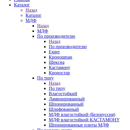
Каталог
Назад
Каталог
МДФ
Назад
МДФ
По производителю
Назад
По производителю
Egger
Кроношпан
Шексна
Кастамону
Кроностар
По типу
Назад
По типу
Влагостойкий
Ламинированный
Шпонированный
Шлифованный
МДФ влагостойкий (Белоруссия)
МДФ влагостойкий КАСТАМОНУ
Шпонированные плиты МДФ