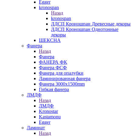
Egger
kronospan
Назад
kronospan
ЛДСП Кроношпан Древесные декоры
ЛДСП Кроношпан Однотонные
декоры
ШЕКСНА
Фанера
Назад
Фанера
ФАНЕРА ФК
Фанера ФСФ
Фанера для опалубки
Ламинированная фанера
Фанера 3000х1500mm
Гибкая фанера
ЛМДФ
Назад
ЛМДФ
Kronostar
Kastamonu
Egger
Ламинат
Назад