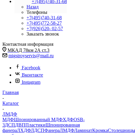
+7(495)740-31-68
Назад
Телефоны
+7(495)740-31-68
+7(495)772-58-27
+7(926)520- 02-57
Заказать звонок
Контактная информация
МКАД 78км 2А ст.3
migstroyservis@mail.ru
Facebook
Вконтакте
Instagram
Главная
-
Каталог
-
ЛМДФ
МДФ
Шпонированный МДФ
ХДФ
OSB-
3
ДСП
ДВП
Пластики
Шпонированная
фанера
ЛХДФ
ЛДСП
Фанера
ЛМДФ
Ламинат
Кромка
Столешниц