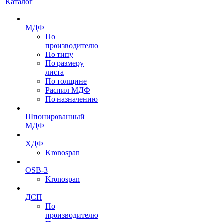
Каталог
МДФ
По
производителю
По типу
По размеру
листа
По толщине
Распил МДФ
По назначению
Шпонированный
МДФ
ХДФ
Kronospan
OSB-3
Kronospan
ДСП
По
производителю