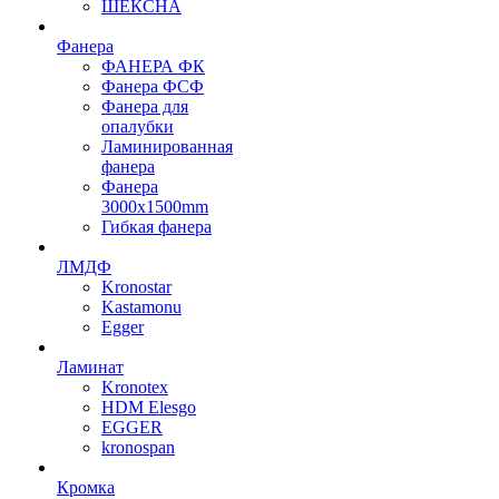
ШЕКСНА
Фанера
ФАНЕРА ФК
Фанера ФСФ
Фанера для
опалубки
Ламинированная
фанера
Фанера
3000х1500mm
Гибкая фанера
ЛМДФ
Kronostar
Kastamonu
Egger
Ламинат
Kronotex
HDM Elesgo
EGGER
kronospan
Кромка