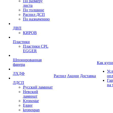
По размеру
листа
По толщине
Распил ДСП
По назначению
ДВП
КИРОВ
Пластики
Пластики CPL
EGGER
Шпонированная
Как купи
фанера
Усл
ЛХДФ
Распил
Акции
Доставка
оп
Гар
ЛДСП
на 
Русский ламинат
Невский
ламинат
Kronostar
Egger
kronospan