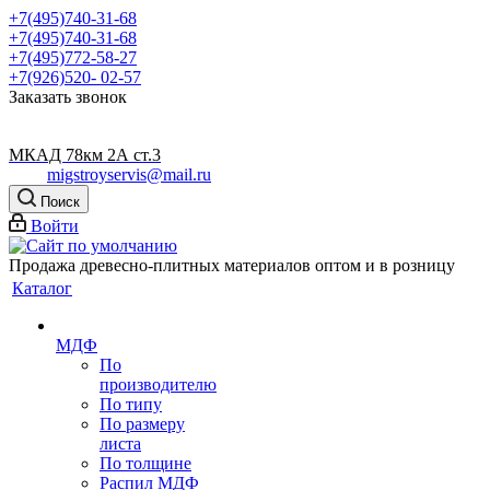
+7(495)740-31-68
+7(495)740-31-68
+7(495)772-58-27
+7(926)520- 02-57
Заказать звонок
МКАД 78км 2А ст.3
migstroyservis@mail.ru
Поиск
Войти
Продажа древесно-плитных материалов оптом и в розницу
Каталог
МДФ
По
производителю
По типу
По размеру
листа
По толщине
Распил МДФ