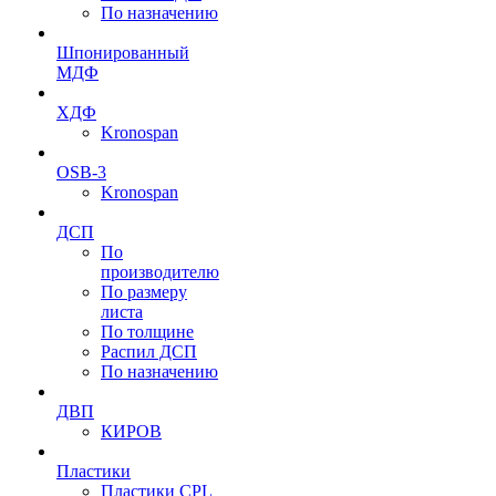
По назначению
Шпонированный
МДФ
ХДФ
Kronospan
OSB-3
Kronospan
ДСП
По
производителю
По размеру
листа
По толщине
Распил ДСП
По назначению
ДВП
КИРОВ
Пластики
Пластики CPL