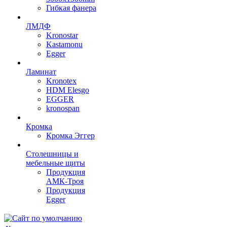
Гибкая фанера
ЛМДФ
Kronostar
Kastamonu
Egger
Ламинат
Kronotex
HDM Elesgo
EGGER
kronospan
Кромка
Кромка Эггер
Столешницы и
мебельные щиты
Продукция
АМК-Троя
Продукция
Egger