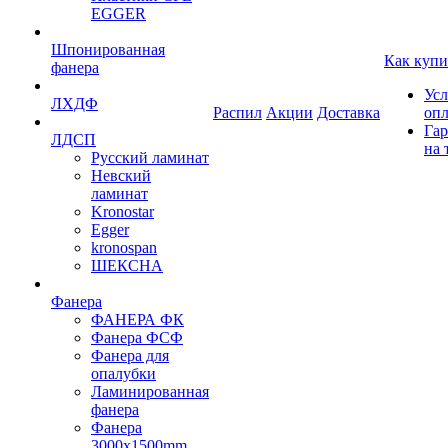
EGGER
Шпонированная
Как купи
фанера
Усл
ЛХДФ
Распил
Акции
Доставка
оп
Гар
ЛДСП
на 
Русский ламинат
Невский
ламинат
Kronostar
Egger
kronospan
ШЕКСНА
Фанера
ФАНЕРА ФК
Фанера ФСФ
Фанера для
опалубки
Ламинированная
фанера
Фанера
3000х1500mm