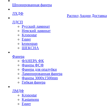
Шпонированная фанера
ЛХДФ
Распил
Акции
Доставка
ЛДСП
Русский ламинат
Невский ламинат
Kronostar
Egger
kronospan
ШЕКСНА
Фанера
ФАНЕРА ФК
Фанера ФСФ
Фанера для опалубки
Ламинированная фанера
Фанера 3000х1500mm
Гибкая фанера
ЛМДФ
Kronostar
Kastamonu
Egger