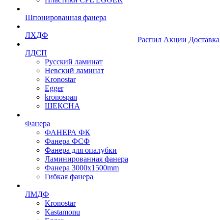
Шпонированная фанера
ЛХДФ
Распил
Акции
Доставка
ЛДСП
Русский ламинат
Невский ламинат
Kronostar
Egger
kronospan
ШЕКСНА
Фанера
ФАНЕРА ФК
Фанера ФСФ
Фанера для опалубки
Ламинированная фанера
Фанера 3000х1500mm
Гибкая фанера
ЛМДФ
Kronostar
Kastamonu