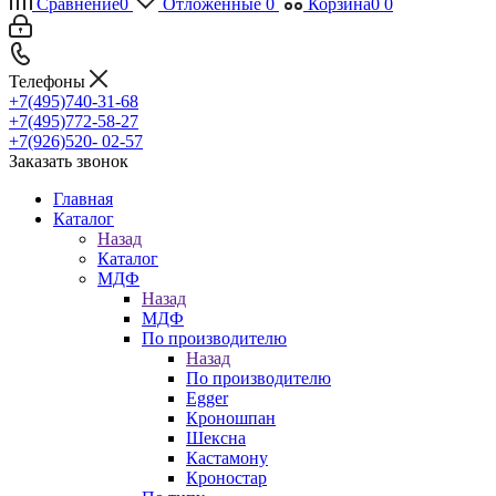
Сравнение
0
Отложенные
0
Корзина
0
0
Телефоны
+7(495)740-31-68
+7(495)772-58-27
+7(926)520- 02-57
Заказать звонок
Главная
Каталог
Назад
Каталог
МДФ
Назад
МДФ
По производителю
Назад
По производителю
Egger
Кроношпан
Шексна
Кастамону
Кроностар