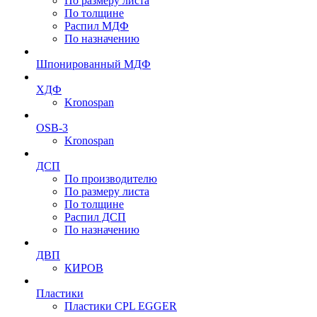
По размеру листа
По толщине
Распил МДФ
По назначению
Шпонированный МДФ
ХДФ
Kronospan
OSB-3
Kronospan
ДСП
По производителю
По размеру листа
По толщине
Распил ДСП
По назначению
ДВП
КИРОВ
Пластики
Пластики CPL EGGER