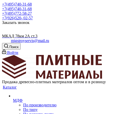
+7(495)740-31-68
+7(495)740-31-68
+7(495)772-58-27
+7(926)520- 02-57
Заказать звонок
МКАД 78км 2А ст.3
migstroyservis@mail.ru
Поиск
Войти
Продажа древесно-плитных материалов оптом и в розницу
Каталог
МДФ
По производителю
По типу