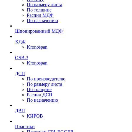
По размеру листа
По толщине
Распил МДФ
По назначению
Шпонированный МДФ
ХДФ
Kronospan
OSB-3
Kronospan
ДСП
По производителю
По размеру листа
По толщине
Распил ДСП
По назначению
ДВП
КИРОВ
Пластики
Пластики CPL EGGER