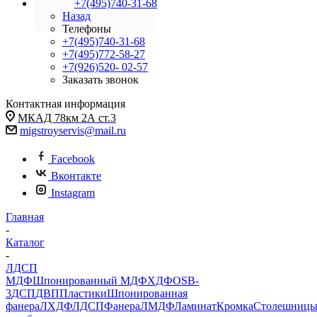
+7(495)740-31-68
Назад
Телефоны
+7(495)740-31-68
+7(495)772-58-27
+7(926)520- 02-57
Заказать звонок
Контактная информация
МКАД 78км 2А ст.3
migstroyservis@mail.ru
Facebook
Вконтакте
Instagram
Главная
-
Каталог
-
ЛДСП
МДФ
Шпонированный МДФ
ХДФ
OSB-
3
ДСП
ДВП
Пластики
Шпонированная
фанера
ЛХДФ
ЛДСП
Фанера
ЛМДФ
Ламинат
Кромка
Столешниц