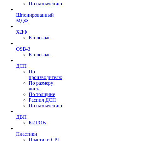
По назначению
Шпонированный
МДФ
ХДФ
Kronospan
OSB-3
Kronospan
ДСП
По
производителю
По размеру
листа
По толщине
Распил ДСП
По назначению
ДВП
КИРОВ
Пластики
Пластики CPL