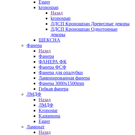
Egger
kronospan
Назад
kronospan
ЛДСП Кроношпан Древесные декоры
ЛДСП Кроношпан Однотонные
декоры
ШЕКСНА
Фанера
Назад
Фанера
ФАНЕРА ФК
Фанера ФСФ
Фанера для опалубки
Ламинированная фанера
Фанера 3000х1500mm
Гибкая фанера
ЛМДФ
Назад
ЛМДФ
Kronostar
Kastamonu
Egger
Ламинат
Назад