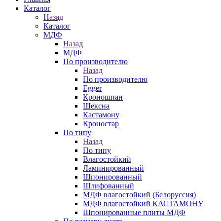
Каталог
Назад
Каталог
МДФ
Назад
МДФ
По производителю
Назад
По производителю
Egger
Кроношпан
Шексна
Кастамону
Кроностар
По типу
Назад
По типу
Влагостойкий
Ламинированный
Шпонированный
Шлифованный
МДФ влагостойкий (Белоруссия)
МДФ влагостойкий КАСТАМОНУ
Шпонированные плиты МДФ