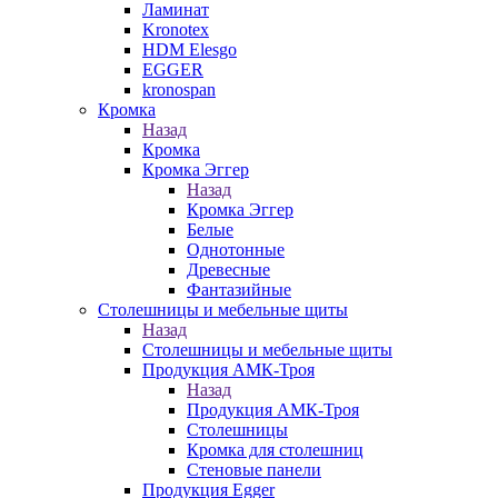
Ламинат
Kronotex
HDM Elesgo
EGGER
kronospan
Кромка
Назад
Кромка
Кромка Эггер
Назад
Кромка Эггер
Белые
Однотонные
Древесные
Фантазийные
Столешницы и мебельные щиты
Назад
Столешницы и мебельные щиты
Продукция АМК-Троя
Назад
Продукция АМК-Троя
Столешницы
Кромка для столешниц
Стеновые панели
Продукция Egger