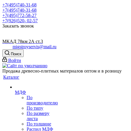
+7(495)740-31-68
+7(495)740-31-68
+7(495)772-58-27
+7(926)520- 02-57
Заказать звонок
МКАД 78км 2А ст.3
migstroyservis@mail.ru
Поиск
Войти
Продажа древесно-плитных материалов оптом и в розницу
Каталог
МДФ
По
производителю
По типу
По размеру
листа
По толщине
Распил МДФ