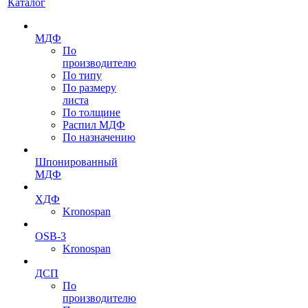
Каталог
МДФ
По
производителю
По типу
По размеру
листа
По толщине
Распил МДФ
По назначению
Шпонированный
МДФ
ХДФ
Kronospan
OSB-3
Kronospan
ДСП
По
производителю