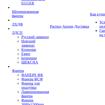
EGGER
Шпонированная
Как купи
фанера
Усл
ЛХДФ
Распил
Акции
Доставка
оп
Гар
ЛДСП
на 
Русский ламинат
Невский
ламинат
Kronostar
Egger
kronospan
ШЕКСНА
Фанера
ФАНЕРА ФК
Фанера ФСФ
Фанера для
опалубки
Ламинированная
фанера
Фанера
3000х1500mm