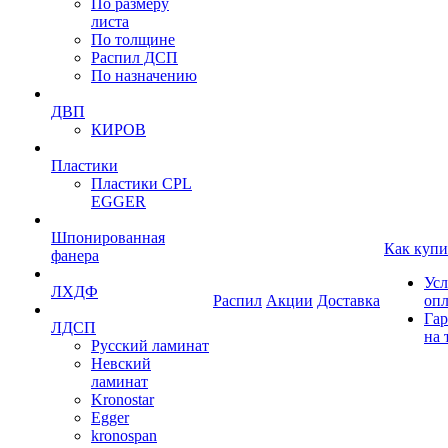
По размеру
листа
По толщине
Распил ДСП
По назначению
ДВП
КИРОВ
Пластики
Пластики CPL
EGGER
Шпонированная
Как купи
фанера
Усл
ЛХДФ
Распил
Акции
Доставка
оп
Гар
ЛДСП
на 
Русский ламинат
Невский
ламинат
Kronostar
Egger
kronospan