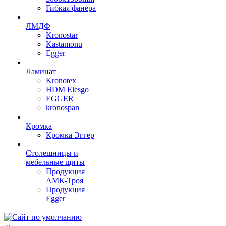
Гибкая фанера
ЛМДФ
Kronostar
Kastamonu
Egger
Ламинат
Kronotex
HDM Elesgo
EGGER
kronospan
Кромка
Кромка Эггер
Столешницы и
мебельные щиты
Продукция
АМК-Троя
Продукция
Egger