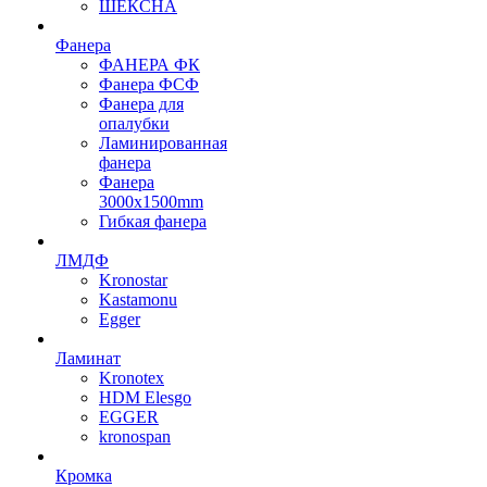
ШЕКСНА
Фанера
ФАНЕРА ФК
Фанера ФСФ
Фанера для
опалубки
Ламинированная
фанера
Фанера
3000х1500mm
Гибкая фанера
ЛМДФ
Kronostar
Kastamonu
Egger
Ламинат
Kronotex
HDM Elesgo
EGGER
kronospan
Кромка