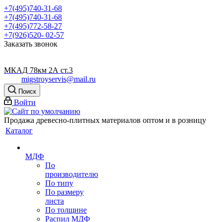
+7(495)740-31-68
+7(495)740-31-68
+7(495)772-58-27
+7(926)520- 02-57
Заказать звонок
МКАД 78км 2А ст.3
migstroyservis@mail.ru
Поиск
Войти
Продажа древесно-плитных материалов оптом и в розницу
Каталог
МДФ
По
производителю
По типу
По размеру
листа
По толщине
Распил МДФ