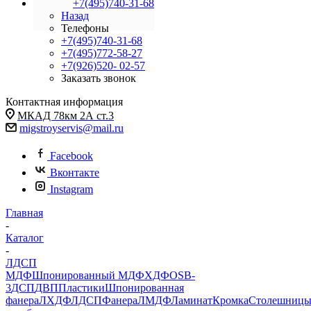
+7(495)740-31-68
Назад
Телефоны
+7(495)740-31-68
+7(495)772-58-27
+7(926)520- 02-57
Заказать звонок
Контактная информация
МКАД 78км 2А ст.3
migstroyservis@mail.ru
Facebook
Вконтакте
Instagram
Главная
-
Каталог
-
ЛДСП
МДФ
Шпонированный МДФ
ХДФ
OSB-
3
ДСП
ДВП
Пластики
Шпонированная
фанера
ЛХДФ
ЛДСП
Фанера
ЛМДФ
Ламинат
Кромка
Столешниц