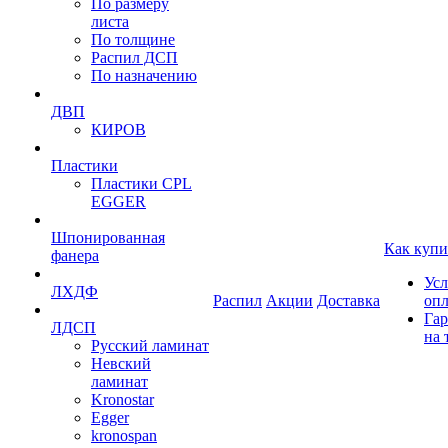
По размеру
листа
По толщине
Распил ДСП
По назначению
ДВП
КИРОВ
Пластики
Пластики CPL
EGGER
Шпонированная
Как купи
фанера
Усл
ЛХДФ
Распил
Акции
Доставка
оп
Гар
ЛДСП
на 
Русский ламинат
Невский
ламинат
Kronostar
Egger
kronospan