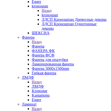
Egger
kronospan
Назад
kronospan
ЛДСП Кроношпан Древесные декоры
ЛДСП Кроношпан Однотонные
декоры
ШЕКСНА
Фанера
Назад
Фанера
ФАНЕРА ФК
Фанера ФСФ
Фанера для опалубки
Ламинированная фанера
Фанера 3000х1500mm
Гибкая фанера
ЛМДФ
Назад
ЛМДФ
Kronostar
Kastamonu
Egger
Ламинат
Назад