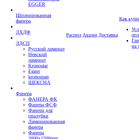
EGGER
Шпонированная
Как купи
фанера
Усл
ЛХДФ
Распил
Акции
Доставка
оп
Гар
ЛДСП
на 
Русский ламинат
Невский
ламинат
Kronostar
Egger
kronospan
ШЕКСНА
Фанера
ФАНЕРА ФК
Фанера ФСФ
Фанера для
опалубки
Ламинированная
фанера
Фанера
3000х1500mm