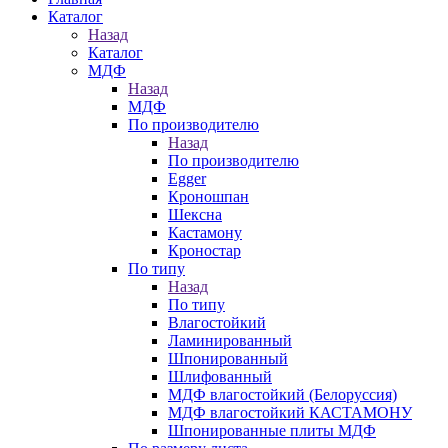
Каталог
Назад
Каталог
МДФ
Назад
МДФ
По производителю
Назад
По производителю
Egger
Кроношпан
Шексна
Кастамону
Кроностар
По типу
Назад
По типу
Влагостойкий
Ламинированный
Шпонированный
Шлифованный
МДФ влагостойкий (Белоруссия)
МДФ влагостойкий КАСТАМОНУ
Шпонированные плиты МДФ