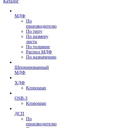
Каталог
МДФ
По
производителю
По типу
По размеру
листа
По толщине
Распил МДФ
По назначению
Шпонированный
МДФ
ХДФ
Kronospan
OSB-3
Kronospan
ДСП
По
производителю