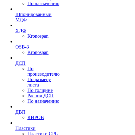
По назначению
Шпонированный
МДФ
ХДФ
Kronospan
OSB-3
Kronospan
ДСП
По
производителю
По размеру
листа
По толщине
Распил ДСП
По назначению
ДВП
КИРОВ
Пластики
Пластики CPL