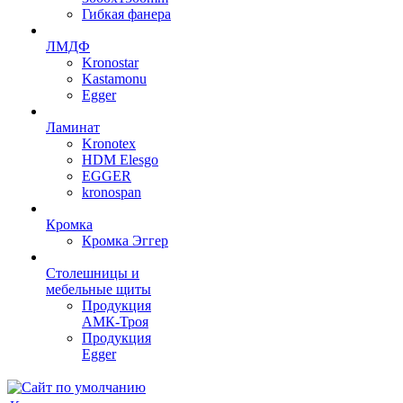
Гибкая фанера
ЛМДФ
Kronostar
Kastamonu
Egger
Ламинат
Kronotex
HDM Elesgo
EGGER
kronospan
Кромка
Кромка Эггер
Столешницы и
мебельные щиты
Продукция
АМК-Троя
Продукция
Egger