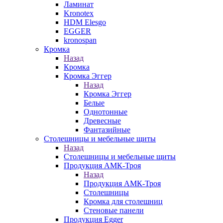
Ламинат
Kronotex
HDM Elesgo
EGGER
kronospan
Кромка
Назад
Кромка
Кромка Эггер
Назад
Кромка Эггер
Белые
Однотонные
Древесные
Фантазийные
Столешницы и мебельные щиты
Назад
Столешницы и мебельные щиты
Продукция АМК-Троя
Назад
Продукция АМК-Троя
Столешницы
Кромка для столешниц
Стеновые панели
Продукция Egger