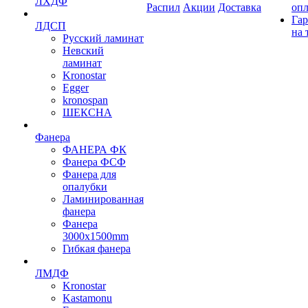
ЛХДФ
Распил
Акции
Доставка
оп
Гар
ЛДСП
на 
Русский ламинат
Невский
ламинат
Kronostar
Egger
kronospan
ШЕКСНА
Фанера
ФАНЕРА ФК
Фанера ФСФ
Фанера для
опалубки
Ламинированная
фанера
Фанера
3000х1500mm
Гибкая фанера
ЛМДФ
Kronostar
Kastamonu