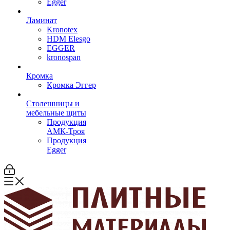
Egger
Ламинат
Kronotex
HDM Elesgo
EGGER
kronospan
Кромка
Кромка Эггер
Столешницы и
мебельные щиты
Продукция
АМК-Троя
Продукция
Egger