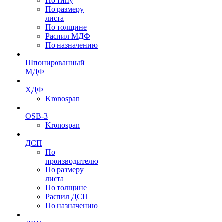
По типу
По размеру
листа
По толщине
Распил МДФ
По назначению
Шпонированный
МДФ
ХДФ
Kronospan
OSB-3
Kronospan
ДСП
По
производителю
По размеру
листа
По толщине
Распил ДСП
По назначению