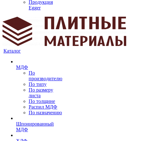
Продукция
Egger
Каталог
МДФ
По
производителю
По типу
По размеру
листа
По толщине
Распил МДФ
По назначению
Шпонированный
МДФ
ХДФ