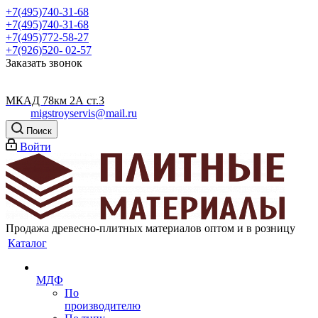
+7(495)740-31-68
+7(495)740-31-68
+7(495)772-58-27
+7(926)520- 02-57
Заказать звонок
МКАД 78км 2А ст.3
migstroyservis@mail.ru
Поиск
Войти
Продажа древесно-плитных материалов оптом и в розницу
Каталог
МДФ
По
производителю