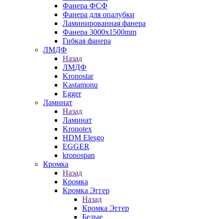
Фанера ФСФ
Фанера для опалубки
Ламинированная фанера
Фанера 3000х1500mm
Гибкая фанера
ЛМДФ
Назад
ЛМДФ
Kronostar
Kastamonu
Egger
Ламинат
Назад
Ламинат
Kronotex
HDM Elesgo
EGGER
kronospan
Кромка
Назад
Кромка
Кромка Эггер
Назад
Кромка Эггер
Белые