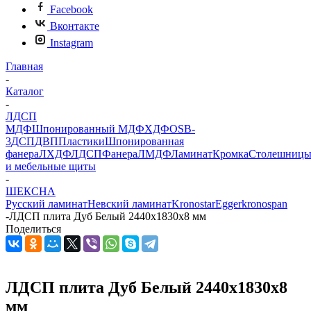
Facebook
Вконтакте
Instagram
Главная
-
Каталог
-
ЛДСП
МДФ
Шпонированный МДФ
ХДФ
OSB-
3
ДСП
ДВП
Пластики
Шпонированная
фанера
ЛХДФ
ЛДСП
Фанера
ЛМДФ
Ламинат
Кромка
Столешниц
и мебельные щиты
-
ШЕКСНА
Русский ламинат
Невский ламинат
Kronostar
Egger
kronospan
-
ЛДСП плита Дуб Белый 2440х1830x8 мм
Поделиться
ЛДСП плита Дуб Белый 2440х1830x8
мм