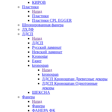
КИРОВ
Пластики
Назад
Пластики
Пластики CPL EGGER
Шпонированная фанера
ЛХДФ
ЛДСП
Назад
ЛДСП
Русский ламинат
Невский ламинат
Kronostar
Egger
kronospan
Назад
kronospan
ЛДСП Кроношпан Древесные декоры
ЛДСП Кроношпан Однотонные
декоры
ШЕКСНА
Фанера
Назад
Фанера
ФАНЕРА ФК