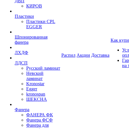
ДВП
КИРОВ
Пластики
Пластики CPL
EGGER
Шпонированная
Как купи
фанера
Усл
ЛХДФ
Распил
Акции
Доставка
оп
Гар
ЛДСП
на 
Русский ламинат
Невский
ламинат
Kronostar
Egger
kronospan
ШЕКСНА
Фанера
ФАНЕРА ФК
Фанера ФСФ
Фанера для