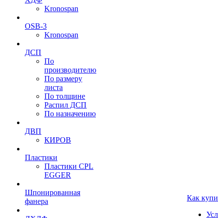
Kronospan
OSB-3
Kronospan
ДСП
По
производителю
По размеру
листа
По толщине
Распил ДСП
По назначению
ДВП
КИРОВ
Пластики
Пластики CPL
EGGER
Шпонированная
Как купи
фанера
Усл