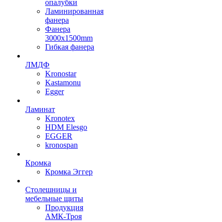
опалубки
Ламинированная
фанера
Фанера
3000х1500mm
Гибкая фанера
ЛМДФ
Kronostar
Kastamonu
Egger
Ламинат
Kronotex
HDM Elesgo
EGGER
kronospan
Кромка
Кромка Эггер
Столешницы и
мебельные щиты
Продукция
АМК-Троя