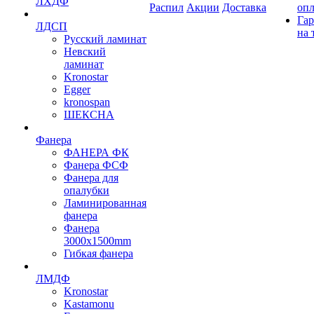
ЛХДФ
Распил
Акции
Доставка
оп
Гар
ЛДСП
на 
Русский ламинат
Невский
ламинат
Kronostar
Egger
kronospan
ШЕКСНА
Фанера
ФАНЕРА ФК
Фанера ФСФ
Фанера для
опалубки
Ламинированная
фанера
Фанера
3000х1500mm
Гибкая фанера
ЛМДФ
Kronostar
Kastamonu