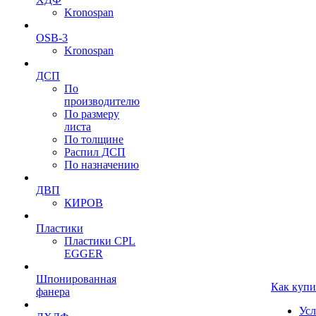
Kronospan
OSB-3
Kronospan
ДСП
По
производителю
По размеру
листа
По толщине
Распил ДСП
По назначению
ДВП
КИРОВ
Пластики
Пластики CPL
EGGER
Шпонированная
Как купи
фанера
Усл