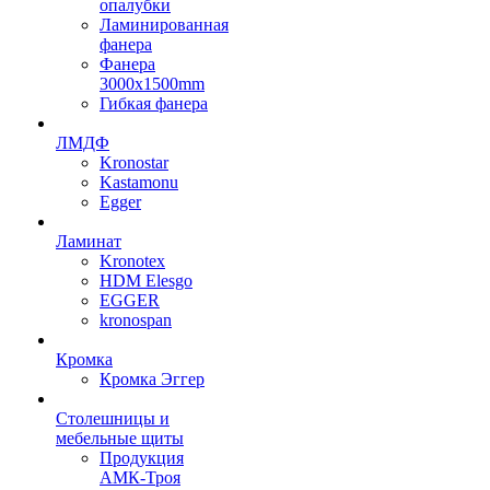
опалубки
Ламинированная
фанера
Фанера
3000х1500mm
Гибкая фанера
ЛМДФ
Kronostar
Kastamonu
Egger
Ламинат
Kronotex
HDM Elesgo
EGGER
kronospan
Кромка
Кромка Эггер
Столешницы и
мебельные щиты
Продукция
АМК-Троя