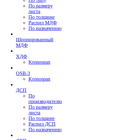
По типу
По размеру
листа
По толщине
Распил МДФ
По назначению
Шпонированный
МДФ
ХДФ
Kronospan
OSB-3
Kronospan
ДСП
По
производителю
По размеру
листа
По толщине
Распил ДСП
По назначению