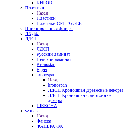
КИРОВ
Пластики
Назад
Пластики
Пластики CPL EGGER
Шпонированная фанера
ЛХДФ
ЛДСП
Назад
ЛДСП
Русский ламинат
Невский ламинат
Kronostar
Egger
kronospan
Назад
kronospan
ЛДСП Кроношпан Древесные декоры
ЛДСП Кроношпан Однотонные
декоры
ШЕКСНА
Фанера
Назад
Фанера
ФАНЕРА ФК