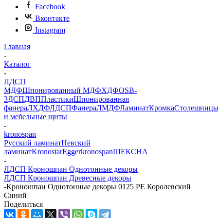
Facebook
Вконтакте
Instagram
Главная
-
Каталог
-
ЛДСП
МДФ
Шпонированный МДФ
ХДФ
OSB-
3
ДСП
ДВП
Пластики
Шпонированная
фанера
ЛХДФ
ЛДСП
Фанера
ЛМДФ
Ламинат
Кромка
Столешниц
и мебельные щиты
-
kronospan
Русский ламинат
Невский
ламинат
Kronostar
Egger
kronospan
ШЕКСНА
-
ЛДСП Кроношпан Однотонные декоры
ЛДСП Кроношпан Древесные декоры
-
Кроношпан Однотонные декоры 0125 PE Королевский
Синий
Поделиться