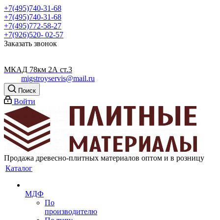
+7(495)740-31-68
+7(495)740-31-68
+7(495)772-58-27
+7(926)520- 02-57
Заказать звонок
МКАД 78км 2А ст.3
migstroyservis@mail.ru
Поиск
Войти
Продажа древесно-плитных материалов оптом и в розницу
Каталог
МДФ
По
производителю