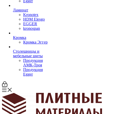
Egger
Ламинат
Kronotex
HDM Elesgo
EGGER
kronospan
Кромка
Кромка Эггер
Столешницы и
мебельные щиты
Продукция
АМК-Троя
Продукция
Egger