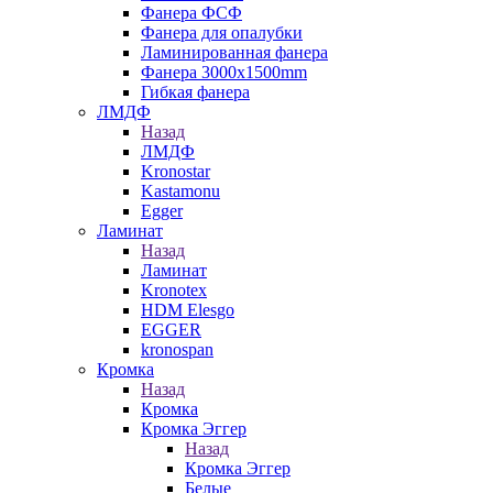
Фанера ФСФ
Фанера для опалубки
Ламинированная фанера
Фанера 3000х1500mm
Гибкая фанера
ЛМДФ
Назад
ЛМДФ
Kronostar
Kastamonu
Egger
Ламинат
Назад
Ламинат
Kronotex
HDM Elesgo
EGGER
kronospan
Кромка
Назад
Кромка
Кромка Эггер
Назад
Кромка Эггер
Белые