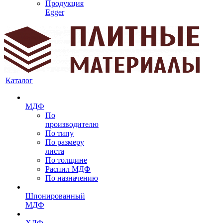
Продукция
Egger
Каталог
МДФ
По
производителю
По типу
По размеру
листа
По толщине
Распил МДФ
По назначению
Шпонированный
МДФ
ХДФ