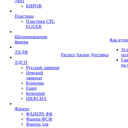
ДВП
КИРОВ
Пластики
Пластики CPL
EGGER
Шпонированная
Как купи
фанера
Усл
ЛХДФ
Распил
Акции
Доставка
оп
Гар
ЛДСП
на 
Русский ламинат
Невский
ламинат
Kronostar
Egger
kronospan
ШЕКСНА
Фанера
ФАНЕРА ФК
Фанера ФСФ
Фанера для