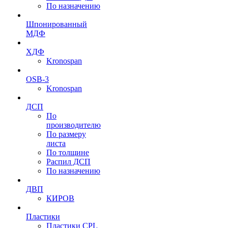
По назначению
Шпонированный
МДФ
ХДФ
Kronospan
OSB-3
Kronospan
ДСП
По
производителю
По размеру
листа
По толщине
Распил ДСП
По назначению
ДВП
КИРОВ
Пластики
Пластики CPL