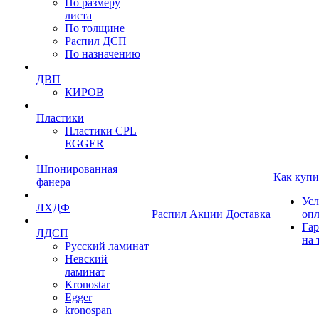
По размеру
листа
По толщине
Распил ДСП
По назначению
ДВП
КИРОВ
Пластики
Пластики CPL
EGGER
Шпонированная
Как купи
фанера
Усл
ЛХДФ
Распил
Акции
Доставка
оп
Гар
ЛДСП
на 
Русский ламинат
Невский
ламинат
Kronostar
Egger
kronospan