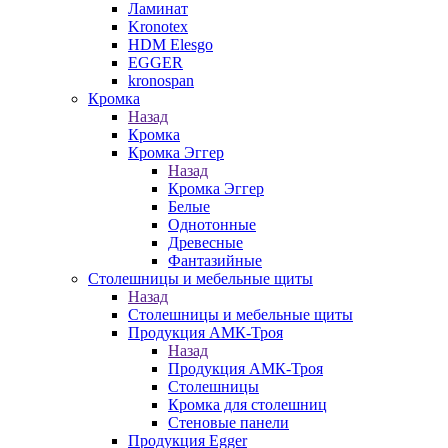
Ламинат
Kronotex
HDM Elesgo
EGGER
kronospan
Кромка
Назад
Кромка
Кромка Эггер
Назад
Кромка Эггер
Белые
Однотонные
Древесные
Фантазийные
Столешницы и мебельные щиты
Назад
Столешницы и мебельные щиты
Продукция АМК-Троя
Назад
Продукция АМК-Троя
Столешницы
Кромка для столешниц
Стеновые панели
Продукция Egger