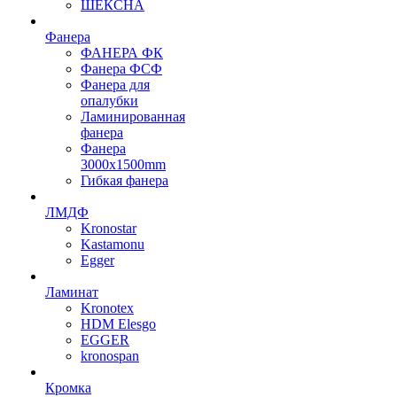
ШЕКСНА
Фанера
ФАНЕРА ФК
Фанера ФСФ
Фанера для
опалубки
Ламинированная
фанера
Фанера
3000х1500mm
Гибкая фанера
ЛМДФ
Kronostar
Kastamonu
Egger
Ламинат
Kronotex
HDM Elesgo
EGGER
kronospan
Кромка