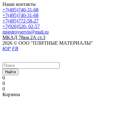
Наши контакты
+7(495)740-31-68
+7(495)740-31-68
+7(495)772-58-27
+7(926)520- 02-57
migstroyservis@mail.ru
МКАД 78км 2А ст.3
2026 © ООО "ПЛИТНЫЕ МАТЕРИАЛЫ"
ЮР
FB
Найти
0
0
0
Корзина