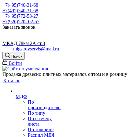
+7(495)740-31-68
+7(495)740-31-68
+7(495)772-58-27
+7(926)520- 02-57
Заказать звонок
МКАД 78км 2А ст.3
migstroyservis@mail.ru
Поиск
Войти
Продажа древесно-плитных материалов оптом и в розницу
Каталог
МДФ
По
производителю
По типу
По размеру
листа
По толщине
Распил МДФ