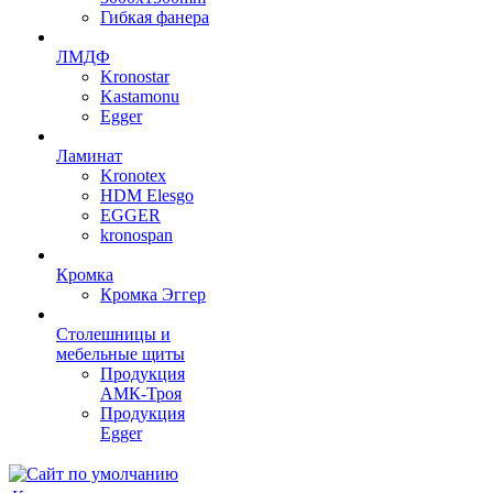
Гибкая фанера
ЛМДФ
Kronostar
Kastamonu
Egger
Ламинат
Kronotex
HDM Elesgo
EGGER
kronospan
Кромка
Кромка Эггер
Столешницы и
мебельные щиты
Продукция
АМК-Троя
Продукция
Egger