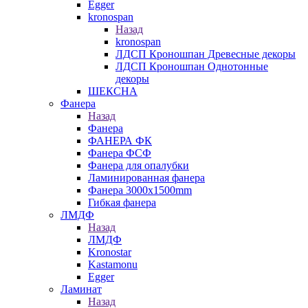
Egger
kronospan
Назад
kronospan
ЛДСП Кроношпан Древесные декоры
ЛДСП Кроношпан Однотонные
декоры
ШЕКСНА
Фанера
Назад
Фанера
ФАНЕРА ФК
Фанера ФСФ
Фанера для опалубки
Ламинированная фанера
Фанера 3000х1500mm
Гибкая фанера
ЛМДФ
Назад
ЛМДФ
Kronostar
Kastamonu
Egger
Ламинат
Назад