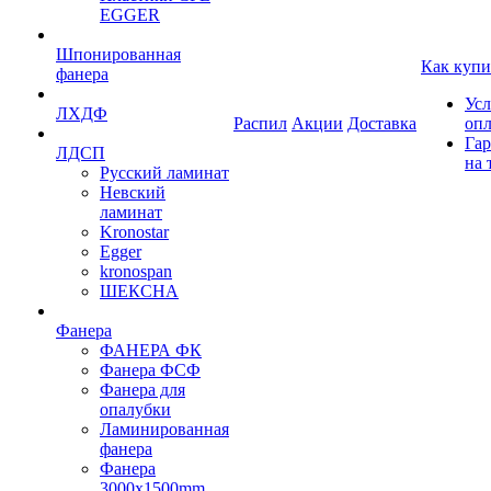
EGGER
Шпонированная
Как купи
фанера
Усл
ЛХДФ
Распил
Акции
Доставка
оп
Гар
ЛДСП
на 
Русский ламинат
Невский
ламинат
Kronostar
Egger
kronospan
ШЕКСНА
Фанера
ФАНЕРА ФК
Фанера ФСФ
Фанера для
опалубки
Ламинированная
фанера
Фанера
3000х1500mm