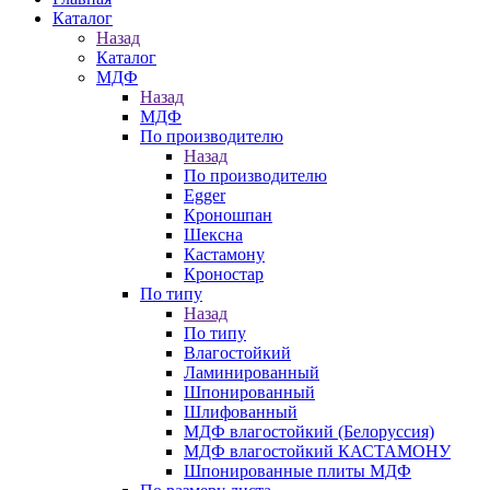
Каталог
Назад
Каталог
МДФ
Назад
МДФ
По производителю
Назад
По производителю
Egger
Кроношпан
Шексна
Кастамону
Кроностар
По типу
Назад
По типу
Влагостойкий
Ламинированный
Шпонированный
Шлифованный
МДФ влагостойкий (Белоруссия)
МДФ влагостойкий КАСТАМОНУ
Шпонированные плиты МДФ