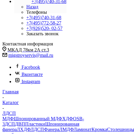
+7(495)740-31-68
Назад
Телефоны
+7(495)740-31-68
+7(495)772-58-27
+7(926)520- 02-57
Заказать звонок
Контактная информация
МКАД 78км 2А ст.3
migstroyservis@mail.ru
Facebook
Вконтакте
Instagram
Главная
-
Каталог
-
ЛДСП
МДФ
Шпонированный МДФ
ХДФ
OSB-
3
ДСП
ДВП
Пластики
Шпонированная
фанера
ЛХДФ
ЛДСП
Фанера
ЛМДФ
Ламинат
Кромка
Столешниц