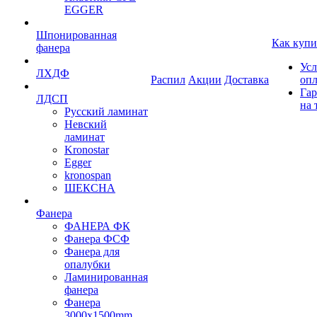
EGGER
Шпонированная
Как купи
фанера
Усл
ЛХДФ
Распил
Акции
Доставка
оп
Гар
ЛДСП
на 
Русский ламинат
Невский
ламинат
Kronostar
Egger
kronospan
ШЕКСНА
Фанера
ФАНЕРА ФК
Фанера ФСФ
Фанера для
опалубки
Ламинированная
фанера
Фанера
3000х1500mm