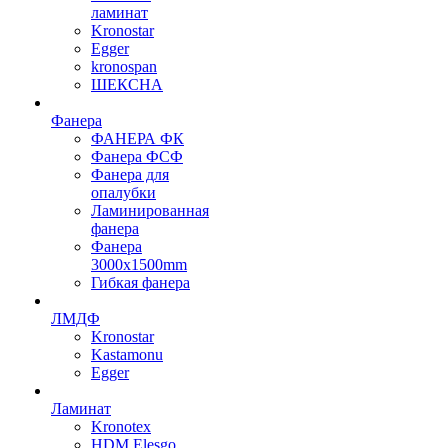
ламинат
Kronostar
Egger
kronospan
ШЕКСНА
Фанера
ФАНЕРА ФК
Фанера ФСФ
Фанера для
опалубки
Ламинированная
фанера
Фанера
3000х1500mm
Гибкая фанера
ЛМДФ
Kronostar
Kastamonu
Egger
Ламинат
Kronotex
HDM Elesgo