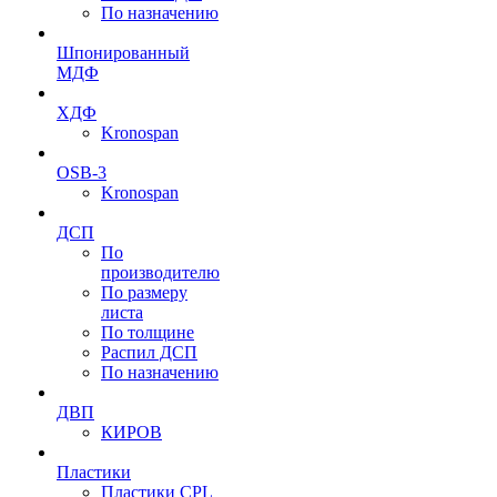
По назначению
Шпонированный
МДФ
ХДФ
Kronospan
OSB-3
Kronospan
ДСП
По
производителю
По размеру
листа
По толщине
Распил ДСП
По назначению
ДВП
КИРОВ
Пластики
Пластики CPL