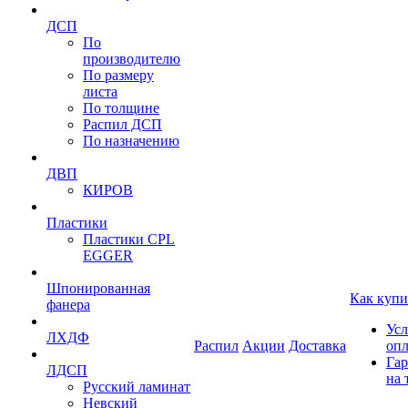
ДСП
По
производителю
По размеру
листа
По толщине
Распил ДСП
По назначению
ДВП
КИРОВ
Пластики
Пластики CPL
EGGER
Шпонированная
Как купи
фанера
Усл
ЛХДФ
Распил
Акции
Доставка
оп
Гар
ЛДСП
на 
Русский ламинат
Невский