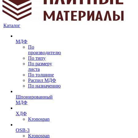
Каталог
МДФ
По
производителю
По типу
По размеру
листа
По толщине
Распил МДФ
По назначению
Шпонированный
МДФ
ХДФ
Kronospan
OSB-3
Kronospan