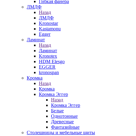
Гибкая фанера
ЛМДФ
Назад
ЛМДФ
Kronostar
Kastamonu
Egger
Ламинат
Назад
Ламинат
Kronotex
HDM Elesgo
EGGER
kronospan
Кромка
Назад
Кромка
Кромка Эггер
Назад
Кромка Эггер
Белые
Однотонные
Древесные
Фантазийные
Столешницы и мебельные щиты