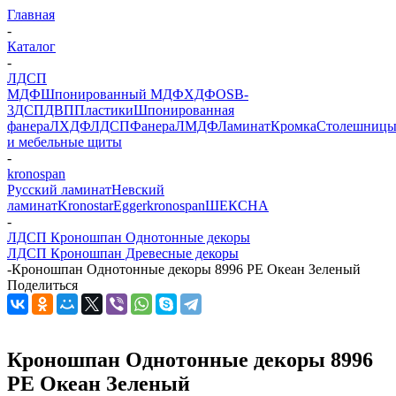
Главная
-
Каталог
-
ЛДСП
МДФ
Шпонированный МДФ
ХДФ
OSB-
3
ДСП
ДВП
Пластики
Шпонированная
фанера
ЛХДФ
ЛДСП
Фанера
ЛМДФ
Ламинат
Кромка
Столешниц
и мебельные щиты
-
kronospan
Русский ламинат
Невский
ламинат
Kronostar
Egger
kronospan
ШЕКСНА
-
ЛДСП Кроношпан Однотонные декоры
ЛДСП Кроношпан Древесные декоры
-
Кроношпан Однотонные декоры 8996 PE Океан Зеленый
Поделиться
Кроношпан Однотонные декоры 8996
PE Океан Зеленый