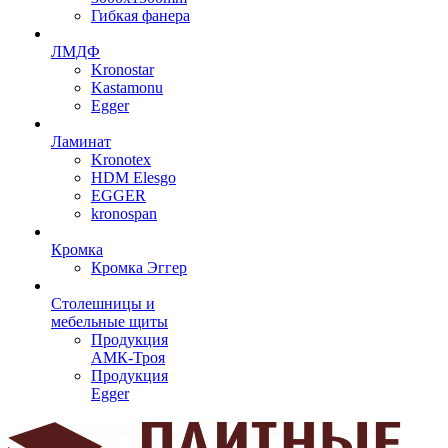
Гибкая фанера
ЛМДФ
Kronostar
Kastamonu
Egger
Ламинат
Kronotex
HDM Elesgo
EGGER
kronospan
Кромка
Кромка Эггер
Столешницы и
мебельные щиты
Продукция
АМК-Троя
Продукция
Egger