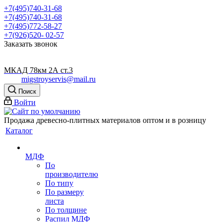
+7(495)740-31-68
+7(495)740-31-68
+7(495)772-58-27
+7(926)520- 02-57
Заказать звонок
МКАД 78км 2А ст.3
migstroyservis@mail.ru
Поиск
Войти
Продажа древесно-плитных материалов оптом и в розницу
Каталог
МДФ
По
производителю
По типу
По размеру
листа
По толщине
Распил МДФ