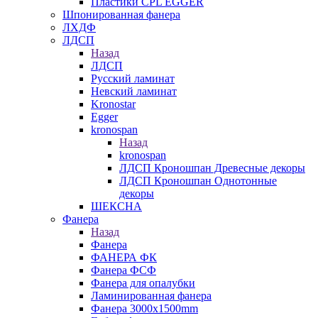
Пластики CPL EGGER
Шпонированная фанера
ЛХДФ
ЛДСП
Назад
ЛДСП
Русский ламинат
Невский ламинат
Kronostar
Egger
kronospan
Назад
kronospan
ЛДСП Кроношпан Древесные декоры
ЛДСП Кроношпан Однотонные
декоры
ШЕКСНА
Фанера
Назад
Фанера
ФАНЕРА ФК
Фанера ФСФ
Фанера для опалубки
Ламинированная фанера
Фанера 3000х1500mm