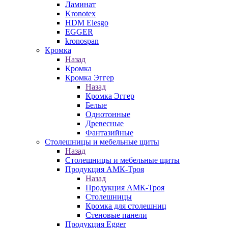
Ламинат
Kronotex
HDM Elesgo
EGGER
kronospan
Кромка
Назад
Кромка
Кромка Эггер
Назад
Кромка Эггер
Белые
Однотонные
Древесные
Фантазийные
Столешницы и мебельные щиты
Назад
Столешницы и мебельные щиты
Продукция АМК-Троя
Назад
Продукция АМК-Троя
Столешницы
Кромка для столешниц
Стеновые панели
Продукция Egger