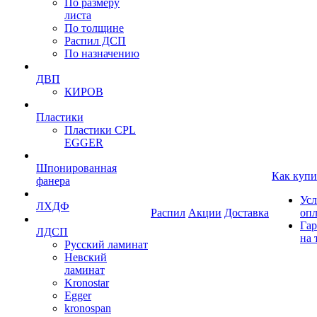
По размеру
листа
По толщине
Распил ДСП
По назначению
ДВП
КИРОВ
Пластики
Пластики CPL
EGGER
Шпонированная
Как купи
фанера
Усл
ЛХДФ
Распил
Акции
Доставка
оп
Гар
ЛДСП
на 
Русский ламинат
Невский
ламинат
Kronostar
Egger
kronospan