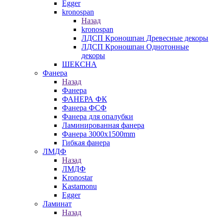
Egger
kronospan
Назад
kronospan
ЛДСП Кроношпан Древесные декоры
ЛДСП Кроношпан Однотонные
декоры
ШЕКСНА
Фанера
Назад
Фанера
ФАНЕРА ФК
Фанера ФСФ
Фанера для опалубки
Ламинированная фанера
Фанера 3000х1500mm
Гибкая фанера
ЛМДФ
Назад
ЛМДФ
Kronostar
Kastamonu
Egger
Ламинат
Назад