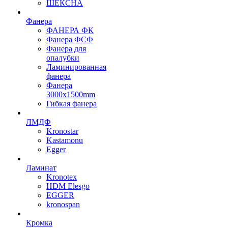
ШЕКСНА
Фанера
ФАНЕРА ФК
Фанера ФСФ
Фанера для
опалубки
Ламинированная
фанера
Фанера
3000х1500mm
Гибкая фанера
ЛМДФ
Kronostar
Kastamonu
Egger
Ламинат
Kronotex
HDM Elesgo
EGGER
kronospan
Кромка