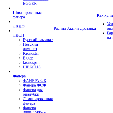
EGGER
Шпонированная
Как купи
фанера
Усл
ЛХДФ
Распил
Акции
Доставка
оп
Гар
ЛДСП
на 
Русский ламинат
Невский
ламинат
Kronostar
Egger
kronospan
ШЕКСНА
Фанера
ФАНЕРА ФК
Фанера ФСФ
Фанера для
опалубки
Ламинированная
фанера
Фанера
3000х1500mm