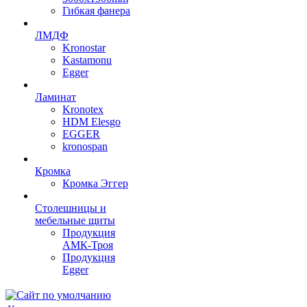
Гибкая фанера
ЛМДФ
Kronostar
Kastamonu
Egger
Ламинат
Kronotex
HDM Elesgo
EGGER
kronospan
Кромка
Кромка Эггер
Столешницы и
мебельные щиты
Продукция
АМК-Троя
Продукция
Egger