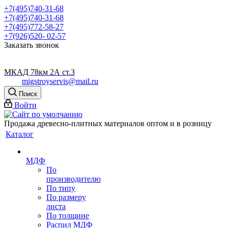
+7(495)740-31-68
+7(495)740-31-68
+7(495)772-58-27
+7(926)520- 02-57
Заказать звонок
МКАД 78км 2А ст.3
migstroyservis@mail.ru
Поиск
Войти
Продажа древесно-плитных материалов оптом и в розницу
Каталог
МДФ
По
производителю
По типу
По размеру
листа
По толщине
Распил МДФ