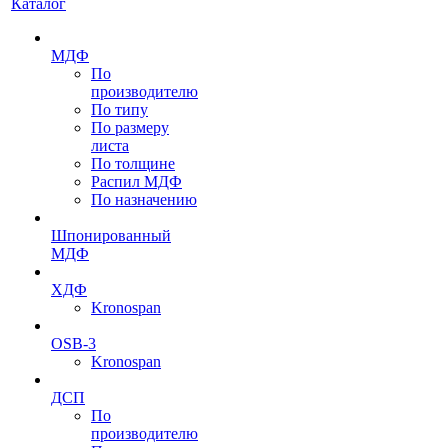
Каталог
МДФ
По
производителю
По типу
По размеру
листа
По толщине
Распил МДФ
По назначению
Шпонированный
МДФ
ХДФ
Kronospan
OSB-3
Kronospan
ДСП
По
производителю