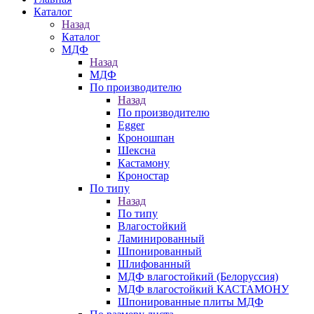
Каталог
Назад
Каталог
МДФ
Назад
МДФ
По производителю
Назад
По производителю
Egger
Кроношпан
Шексна
Кастамону
Кроностар
По типу
Назад
По типу
Влагостойкий
Ламинированный
Шпонированный
Шлифованный
МДФ влагостойкий (Белоруссия)
МДФ влагостойкий КАСТАМОНУ
Шпонированные плиты МДФ