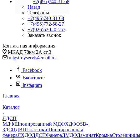
+7(495)740-31-68
Назад
Телефоны
+7(495)740-31-68
+7(495)772-58-27
+7(926)520- 02-57
Заказать звонок
Контактная информация
МКАД 78км 2А ст.3
migstroyservis@mail.ru
Facebook
Вконтакте
Instagram
Главная
-
Каталог
-
ЛДСП
МДФ
Шпонированный МДФ
ХДФ
OSB-
3
ДСП
ДВП
Пластики
Шпонированная
фанера
ЛХДФ
ЛДСП
Фанера
ЛМДФ
Ламинат
Кромка
Столешниц