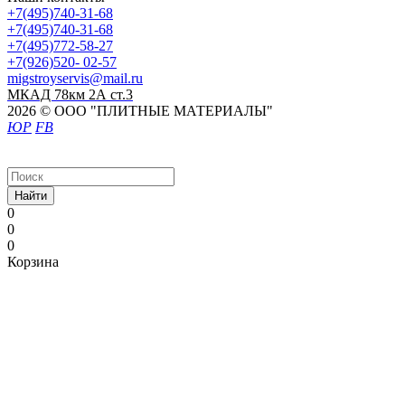
+7(495)740-31-68
+7(495)740-31-68
+7(495)772-58-27
+7(926)520- 02-57
migstroyservis@mail.ru
МКАД 78км 2А ст.3
2026 © ООО "ПЛИТНЫЕ МАТЕРИАЛЫ"
ЮР
FB
Найти
0
0
0
Корзина