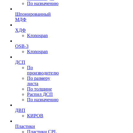
По назначению
Шпонированный
МДФ
ХДФ
Kronospan
OSB-3
Kronospan
ДСП
По
производителю
По размеру
листа
По толщине
Распил ДСП
По назначению
ДВП
КИРОВ
Пластики
Пластики CPL