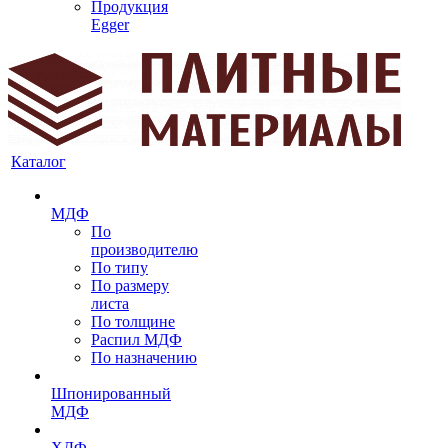
Продукция
Egger
Каталог
МДФ
По
производителю
По типу
По размеру
листа
По толщине
Распил МДФ
По назначению
Шпонированный
МДФ
ХДФ