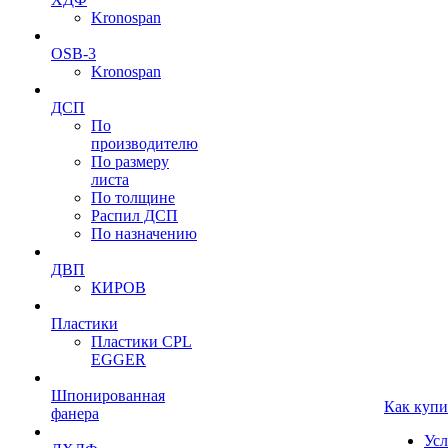
Kronospan
OSB-3
Kronospan
ДСП
По
производителю
По размеру
листа
По толщине
Распил ДСП
По назначению
ДВП
КИРОВ
Пластики
Пластики CPL
EGGER
Шпонированная
Как купи
фанера
Усл