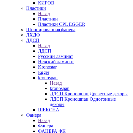
КИРОВ
Пластики
Назад
Пластики
Пластики CPL EGGER
Шпонированная фанера
ЛХДФ
ЛДСП
Назад
ЛДСП
Русский ламинат
Невский ламинат
Kronostar
Egger
kronospan
Назад
kronospan
ЛДСП Кроношпан Древесные декоры
ЛДСП Кроношпан Однотонные
декоры
ШЕКСНА
Фанера
Назад
Фанера
ФАНЕРА ФК