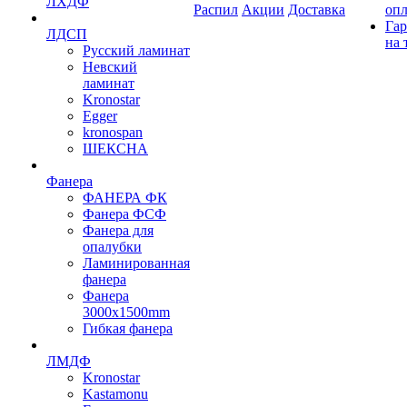
ЛХДФ
Распил
Акции
Доставка
оп
Гар
ЛДСП
на 
Русский ламинат
Невский
ламинат
Kronostar
Egger
kronospan
ШЕКСНА
Фанера
ФАНЕРА ФК
Фанера ФСФ
Фанера для
опалубки
Ламинированная
фанера
Фанера
3000х1500mm
Гибкая фанера
ЛМДФ
Kronostar
Kastamonu