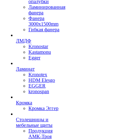
опалубки
Ламинированная
фанера
Фанера
3000х1500mm
Гибкая фанера
ЛМДФ
Kronostar
Kastamonu
Egger
Ламинат
Kronotex
HDM Elesgo
EGGER
kronospan
Кромка
Кромка Эггер
Столешницы и
мебельные щиты
Продукция
АМК-Троя