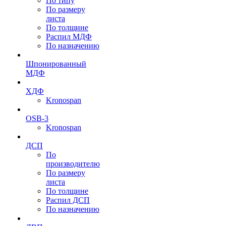
По типу
По размеру
листа
По толщине
Распил МДФ
По назначению
Шпонированный
МДФ
ХДФ
Kronospan
OSB-3
Kronospan
ДСП
По
производителю
По размеру
листа
По толщине
Распил ДСП
По назначению