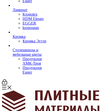
Egger
Ламинат
Kronotex
HDM Elesgo
EGGER
kronospan
Кромка
Кромка Эггер
Столешницы и
мебельные щиты
Продукция
АМК-Троя
Продукция
Egger