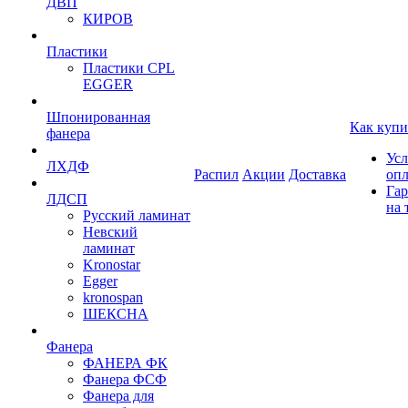
ДВП
КИРОВ
Пластики
Пластики CPL
EGGER
Шпонированная
Как купи
фанера
Усл
ЛХДФ
Распил
Акции
Доставка
оп
Гар
ЛДСП
на 
Русский ламинат
Невский
ламинат
Kronostar
Egger
kronospan
ШЕКСНА
Фанера
ФАНЕРА ФК
Фанера ФСФ
Фанера для