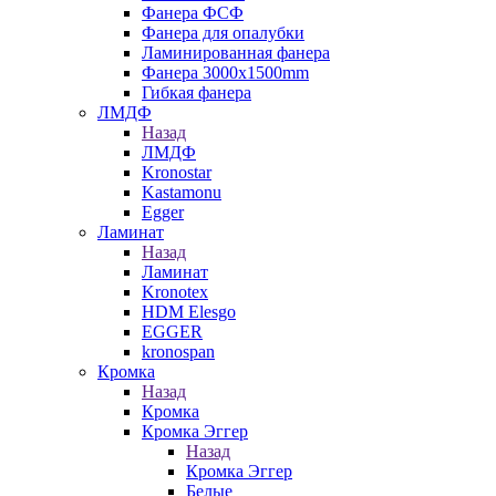
Фанера ФСФ
Фанера для опалубки
Ламинированная фанера
Фанера 3000х1500mm
Гибкая фанера
ЛМДФ
Назад
ЛМДФ
Kronostar
Kastamonu
Egger
Ламинат
Назад
Ламинат
Kronotex
HDM Elesgo
EGGER
kronospan
Кромка
Назад
Кромка
Кромка Эггер
Назад
Кромка Эггер
Белые