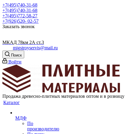
+7(495)740-31-68
+7(495)740-31-68
+7(495)772-58-27
+7(926)520- 02-57
Заказать звонок
МКАД 78км 2А ст.3
migstroyservis@mail.ru
Поиск
Войти
Продажа древесно-плитных материалов оптом и в розницу
Каталог
МДФ
По
производителю