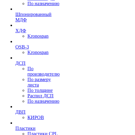
По назначению
Шпонированный
МДФ
ХДФ
Kronospan
OSB-3
Kronospan
ДСП
По
производителю
По размеру
листа
По толщине
Распил ДСП
По назначению
ДВП
КИРОВ
Пластики
Пластики CPL