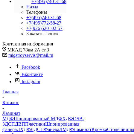
+7(495)740-31-68
Назад
Телефоны
+7(495)740-31-68
+7(495)772-58-27
+7(926)520- 02-57
Заказать звонок
Контактная информация
МКАД 78км 2А ст.3
migstroyservis@mail.ru
Facebook
Вконтакте
Instagram
Главная
-
Каталог
-
Ламинат
МДФ
Шпонированный МДФ
ХДФ
OSB-
3
ДСП
ДВП
Пластики
Шпонированная
фанера
ЛХДФ
ЛДСП
Фанера
ЛМДФ
Ламинат
Кромка
Столешниц