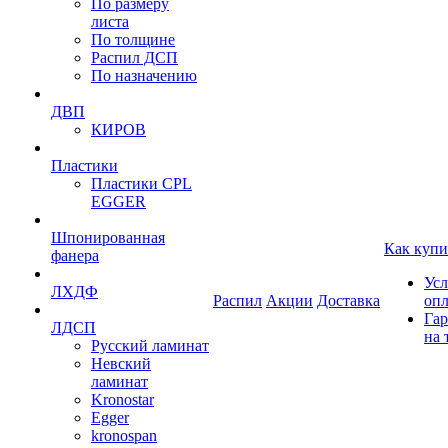
По размеру
листа
По толщине
Распил ДСП
По назначению
ДВП
КИРОВ
Пластики
Пластики CPL
EGGER
Шпонированная
Как купи
фанера
Усл
ЛХДФ
Распил
Акции
Доставка
оп
Гар
ЛДСП
на 
Русский ламинат
Невский
ламинат
Kronostar
Egger
kronospan