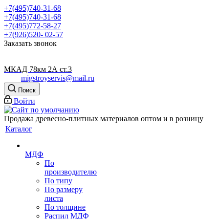
+7(495)740-31-68
+7(495)740-31-68
+7(495)772-58-27
+7(926)520- 02-57
Заказать звонок
МКАД 78км 2А ст.3
migstroyservis@mail.ru
Поиск
Войти
Продажа древесно-плитных материалов оптом и в розницу
Каталог
МДФ
По
производителю
По типу
По размеру
листа
По толщине
Распил МДФ