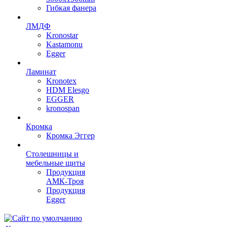
Гибкая фанера
ЛМДФ
Kronostar
Kastamonu
Egger
Ламинат
Kronotex
HDM Elesgo
EGGER
kronospan
Кромка
Кромка Эггер
Столешницы и
мебельные щиты
Продукция
АМК-Троя
Продукция
Egger