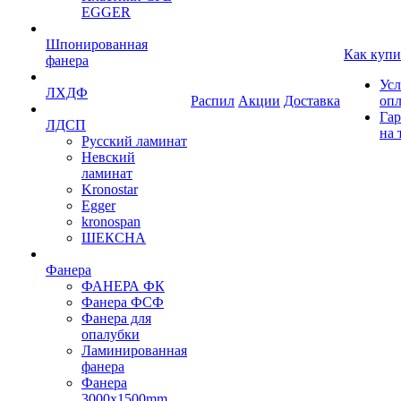
EGGER
Шпонированная
Как купи
фанера
Усл
ЛХДФ
Распил
Акции
Доставка
оп
Гар
ЛДСП
на 
Русский ламинат
Невский
ламинат
Kronostar
Egger
kronospan
ШЕКСНА
Фанера
ФАНЕРА ФК
Фанера ФСФ
Фанера для
опалубки
Ламинированная
фанера
Фанера
3000х1500mm