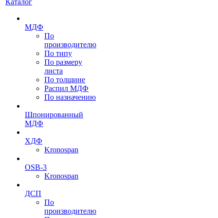
Каталог
МДФ
По
производителю
По типу
По размеру
листа
По толщине
Распил МДФ
По назначению
Шпонированный
МДФ
ХДФ
Kronospan
OSB-3
Kronospan
ДСП
По
производителю