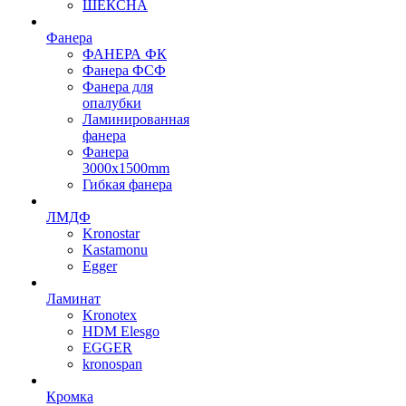
ШЕКСНА
Фанера
ФАНЕРА ФК
Фанера ФСФ
Фанера для
опалубки
Ламинированная
фанера
Фанера
3000х1500mm
Гибкая фанера
ЛМДФ
Kronostar
Kastamonu
Egger
Ламинат
Kronotex
HDM Elesgo
EGGER
kronospan
Кромка