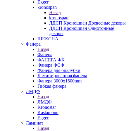
Egger
kronospan
Назад
kronospan
ЛДСП Кроношпан Древесные декоры
ЛДСП Кроношпан Однотонные
декоры
ШЕКСНА
Фанера
Назад
Фанера
ФАНЕРА ФК
Фанера ФСФ
Фанера для опалубки
Ламинированная фанера
Фанера 3000х1500mm
Гибкая фанера
ЛМДФ
Назад
ЛМДФ
Kronostar
Kastamonu
Egger
Ламинат
Назад