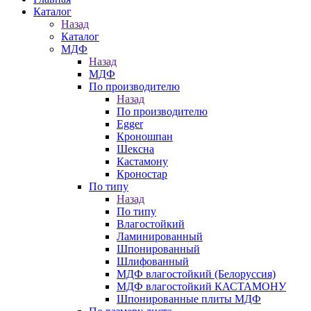
Каталог
Назад
Каталог
МДФ
Назад
МДФ
По производителю
Назад
По производителю
Egger
Кроношпан
Шексна
Кастамону
Кроностар
По типу
Назад
По типу
Влагостойкий
Ламинированный
Шпонированный
Шлифованный
МДФ влагостойкий (Белоруссия)
МДФ влагостойкий КАСТАМОНУ
Шпонированные плиты МДФ