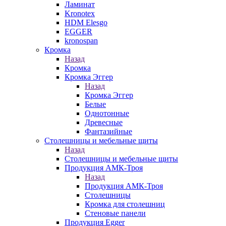
Ламинат
Kronotex
HDM Elesgo
EGGER
kronospan
Кромка
Назад
Кромка
Кромка Эггер
Назад
Кромка Эггер
Белые
Однотонные
Древесные
Фантазийные
Столешницы и мебельные щиты
Назад
Столешницы и мебельные щиты
Продукция АМК-Троя
Назад
Продукция АМК-Троя
Столешницы
Кромка для столешниц
Стеновые панели
Продукция Egger