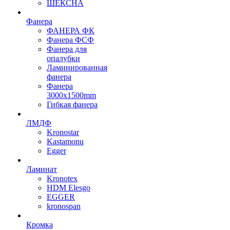
ШЕКСНА
Фанера
ФАНЕРА ФК
Фанера ФСФ
Фанера для
опалубки
Ламинированная
фанера
Фанера
3000х1500mm
Гибкая фанера
ЛМДФ
Kronostar
Kastamonu
Egger
Ламинат
Kronotex
HDM Elesgo
EGGER
kronospan
Кромка