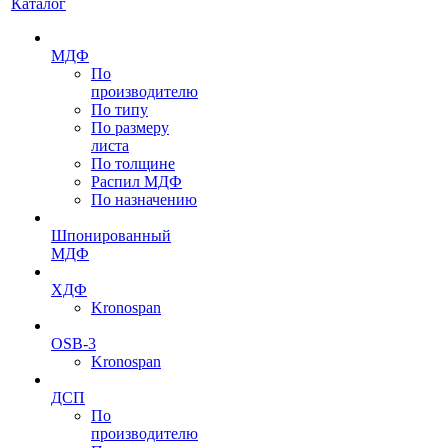
Каталог
МДФ
По
производителю
По типу
По размеру
листа
По толщине
Распил МДФ
По назначению
Шпонированный
МДФ
ХДФ
Kronospan
OSB-3
Kronospan
ДСП
По
производителю