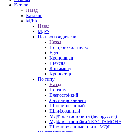
Каталог
Назад
Каталог
МДФ
Назад
МДФ
По производителю
Назад
По производителю
Egger
Кроношпан
Шексна
Кастамону
Кроностар
По типу
Назад
По типу
Влагостойкий
Ламинированный
Шпонированный
Шлифованный
МДФ влагостойкий (Белоруссия)
МДФ влагостойкий КАСТАМОНУ
Шпонированные плиты МДФ