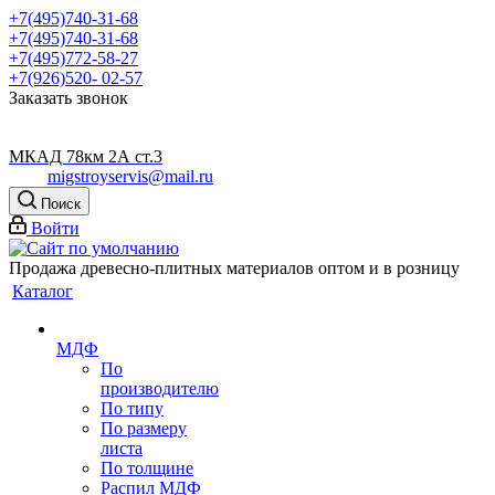
+7(495)740-31-68
+7(495)740-31-68
+7(495)772-58-27
+7(926)520- 02-57
Заказать звонок
МКАД 78км 2А ст.3
migstroyservis@mail.ru
Поиск
Войти
Продажа древесно-плитных материалов оптом и в розницу
Каталог
МДФ
По
производителю
По типу
По размеру
листа
По толщине
Распил МДФ