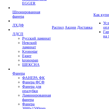
EGGER
Шпонированная
Как купи
фанера
Усл
ЛХДФ
Распил
Акции
Доставка
оп
Гар
ЛДСП
на 
Русский ламинат
Невский
ламинат
Kronostar
Egger
kronospan
ШЕКСНА
Фанера
ФАНЕРА ФК
Фанера ФСФ
Фанера для
опалубки
Ламинированная
фанера
Фанера
3000х1500mm