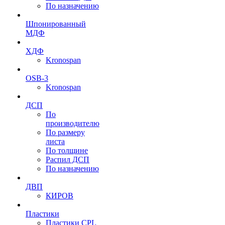
По назначению
Шпонированный
МДФ
ХДФ
Kronospan
OSB-3
Kronospan
ДСП
По
производителю
По размеру
листа
По толщине
Распил ДСП
По назначению
ДВП
КИРОВ
Пластики
Пластики CPL