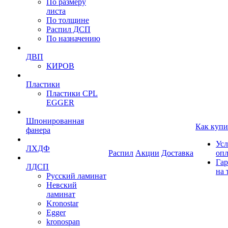
По размеру
листа
По толщине
Распил ДСП
По назначению
ДВП
КИРОВ
Пластики
Пластики CPL
EGGER
Шпонированная
Как купи
фанера
Усл
ЛХДФ
Распил
Акции
Доставка
оп
Гар
ЛДСП
на 
Русский ламинат
Невский
ламинат
Kronostar
Egger
kronospan