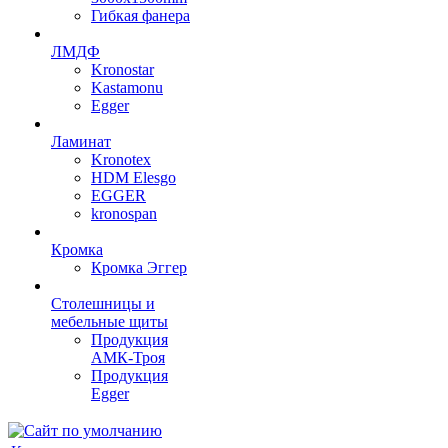
Гибкая фанера
ЛМДФ
Kronostar
Kastamonu
Egger
Ламинат
Kronotex
HDM Elesgo
EGGER
kronospan
Кромка
Кромка Эггер
Столешницы и
мебельные щиты
Продукция
АМК-Троя
Продукция
Egger