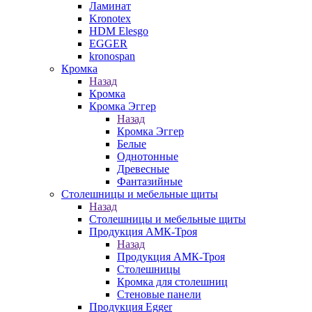
Ламинат
Kronotex
HDM Elesgo
EGGER
kronospan
Кромка
Назад
Кромка
Кромка Эггер
Назад
Кромка Эггер
Белые
Однотонные
Древесные
Фантазийные
Столешницы и мебельные щиты
Назад
Столешницы и мебельные щиты
Продукция АМК-Троя
Назад
Продукция АМК-Троя
Столешницы
Кромка для столешниц
Стеновые панели
Продукция Egger