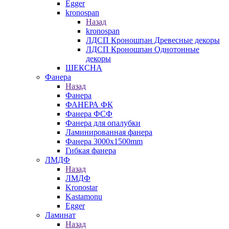
Egger
kronospan
Назад
kronospan
ЛДСП Кроношпан Древесные декоры
ЛДСП Кроношпан Однотонные
декоры
ШЕКСНА
Фанера
Назад
Фанера
ФАНЕРА ФК
Фанера ФСФ
Фанера для опалубки
Ламинированная фанера
Фанера 3000х1500mm
Гибкая фанера
ЛМДФ
Назад
ЛМДФ
Kronostar
Kastamonu
Egger
Ламинат
Назад