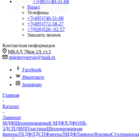
+7(495)740-31-68
Назад
Телефоны
+7(495)740-31-68
+7(495)772-58-27
+7(926)520- 02-57
Заказать звонок
Контактная информация
МКАД 78км 2А ст.3
migstroyservis@mail.ru
Facebook
Вконтакте
Instagram
Главная
-
Каталог
-
Ламинат
МДФ
Шпонированный МДФ
ХДФ
OSB-
3
ДСП
ДВП
Пластики
Шпонированная
фанера
ЛХДФ
ЛДСП
Фанера
ЛМДФ
Ламинат
Кромка
Столешниц