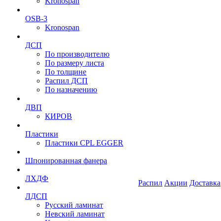
Kronospan
OSB-3
Kronospan
ДСП
По производителю
По размеру листа
По толщине
Распил ДСП
По назначению
ДВП
КИРОВ
Пластики
Пластики CPL EGGER
Шпонированная фанера
ЛХДФ
Распил
Акции
Доставка
ЛДСП
Русский ламинат
Невский ламинат