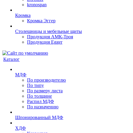
kronospan
Кромка
Кромка Эггер
Столешницы и мебельные щиты
Продукция АМК-Троя
Продукция Egger
Каталог
МДФ
По производителю
По типу
По размеру листа
По толщине
Распил МДФ
По назначению
Шпонированный МДФ
ХДФ