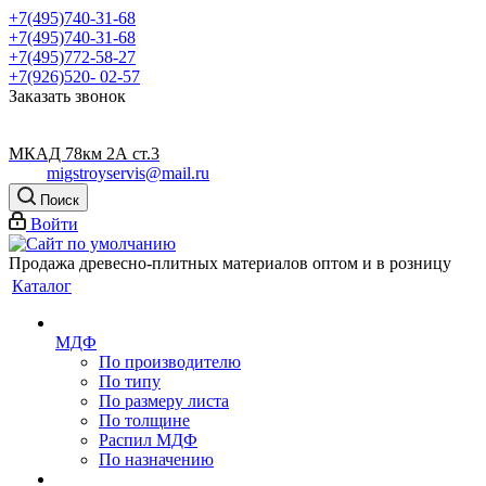
+7(495)740-31-68
+7(495)740-31-68
+7(495)772-58-27
+7(926)520- 02-57
Заказать звонок
МКАД 78км 2А ст.3
migstroyservis@mail.ru
Поиск
Войти
Продажа древесно-плитных материалов оптом и в розницу
Каталог
МДФ
По производителю
По типу
По размеру листа
По толщине
Распил МДФ
По назначению