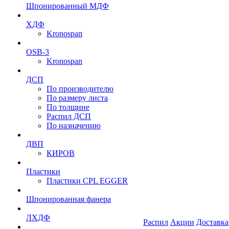
Шпонированный МДФ
ХДФ
Kronospan
OSB-3
Kronospan
ДСП
По производителю
По размеру листа
По толщине
Распил ДСП
По назначению
ДВП
КИРОВ
Пластики
Пластики CPL EGGER
Шпонированная фанера
ЛХДФ
Распил
Акции
Доставка