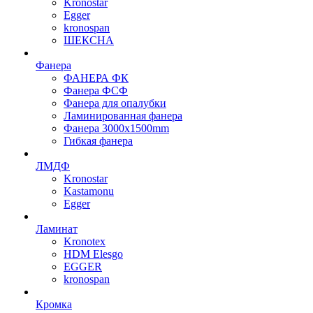
Kronostar
Egger
kronospan
ШЕКСНА
Фанера
ФАНЕРА ФК
Фанера ФСФ
Фанера для опалубки
Ламинированная фанера
Фанера 3000х1500mm
Гибкая фанера
ЛМДФ
Kronostar
Kastamonu
Egger
Ламинат
Kronotex
HDM Elesgo
EGGER
kronospan
Кромка