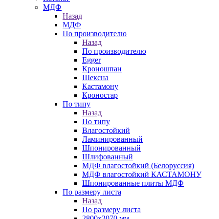
МДФ
Назад
МДФ
По производителю
Назад
По производителю
Egger
Кроношпан
Шексна
Кастамону
Кроностар
По типу
Назад
По типу
Влагостойкий
Ламинированный
Шпонированный
Шлифованный
МДФ влагостойкий (Белоруссия)
МДФ влагостойкий КАСТАМОНУ
Шпонированные плиты МДФ
По размеру листа
Назад
По размеру листа
2800х2070 мм