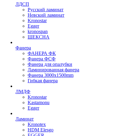
ЛДСП
Русский ламинат
Невский ламинат
Kronostar
Egger
kronospan
ШЕКСНА
Фанера
ФАНЕРА ФК
Фанера ФСФ
Фанера для опалубки
Ламинированная фанера
Фанера 3000х1500mm
Гибкая фанера
ЛМДФ
Kronostar
Kastamonu
Egger
Ламинат
Kronotex
HDM Elesgo
EGGER