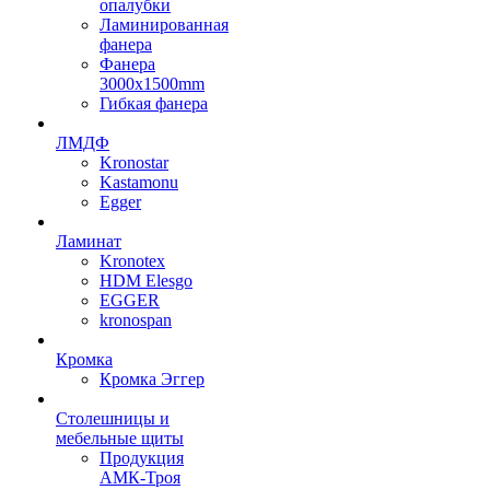
опалубки
Ламинированная
фанера
Фанера
3000х1500mm
Гибкая фанера
ЛМДФ
Kronostar
Kastamonu
Egger
Ламинат
Kronotex
HDM Elesgo
EGGER
kronospan
Кромка
Кромка Эггер
Столешницы и
мебельные щиты
Продукция
АМК-Троя