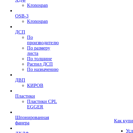
Kronospan
OSB-3
Kronospan
ДСП
По
производителю
По размеру
листа
По толщине
Распил ДСП
По назначению
ДВП
КИРОВ
Пластики
Пластики CPL
EGGER
Шпонированная
Как купи
фанера
Усл