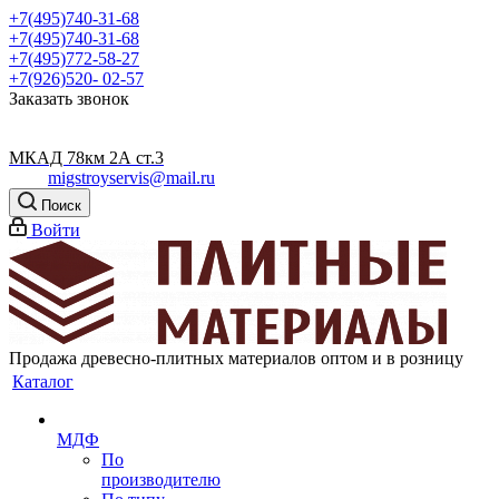
+7(495)740-31-68
+7(495)740-31-68
+7(495)772-58-27
+7(926)520- 02-57
Заказать звонок
МКАД 78км 2А ст.3
migstroyservis@mail.ru
Поиск
Войти
Продажа древесно-плитных материалов оптом и в розницу
Каталог
МДФ
По
производителю