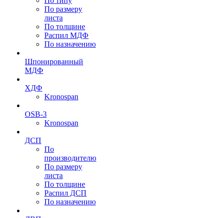
По типу
По размеру
листа
По толщине
Распил МДФ
По назначению
Шпонированный
МДФ
ХДФ
Kronospan
OSB-3
Kronospan
ДСП
По
производителю
По размеру
листа
По толщине
Распил ДСП
По назначению