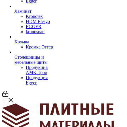
Egger
Ламинат
Kronotex
HDM Elesgo
EGGER
kronospan
Кромка
Кромка Эггер
Столешницы и
мебельные щиты
Продукция
АМК-Троя
Продукция
Egger