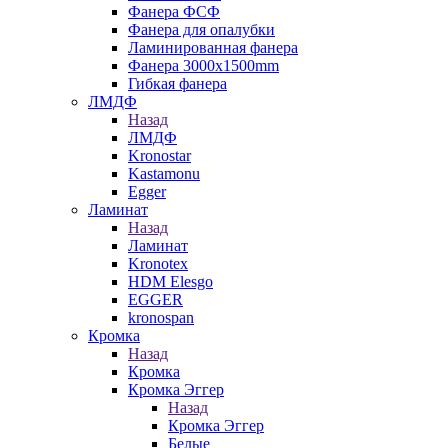
Фанера ФСФ
Фанера для опалубки
Ламинированная фанера
Фанера 3000х1500mm
Гибкая фанера
ЛМДФ
Назад
ЛМДФ
Kronostar
Kastamonu
Egger
Ламинат
Назад
Ламинат
Kronotex
HDM Elesgo
EGGER
kronospan
Кромка
Назад
Кромка
Кромка Эггер
Назад
Кромка Эггер
Белые