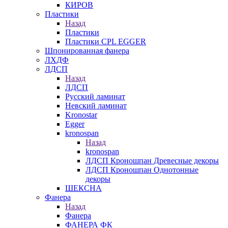
КИРОВ
Пластики
Назад
Пластики
Пластики CPL EGGER
Шпонированная фанера
ЛХДФ
ЛДСП
Назад
ЛДСП
Русский ламинат
Невский ламинат
Kronostar
Egger
kronospan
Назад
kronospan
ЛДСП Кроношпан Древесные декоры
ЛДСП Кроношпан Однотонные
декоры
ШЕКСНА
Фанера
Назад
Фанера
ФАНЕРА ФК