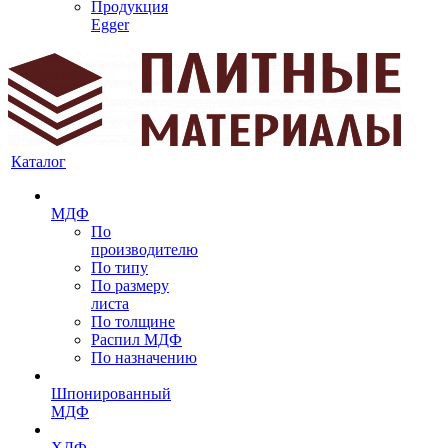
Продукция
Egger
Каталог
МДФ
По
производителю
По типу
По размеру
листа
По толщине
Распил МДФ
По назначению
Шпонированный
МДФ
ХДФ