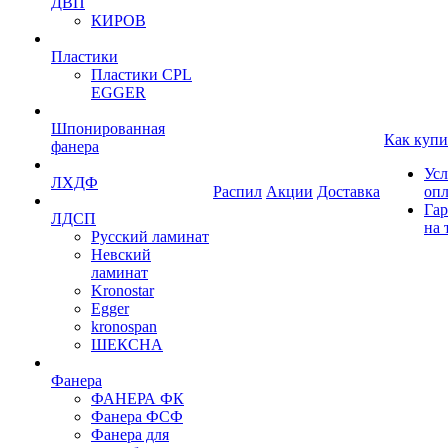
ДВП
КИРОВ
Пластики
Пластики CPL
EGGER
Шпонированная
Как купи
фанера
Усл
ЛХДФ
Распил
Акции
Доставка
оп
Гар
ЛДСП
на 
Русский ламинат
Невский
ламинат
Kronostar
Egger
kronospan
ШЕКСНА
Фанера
ФАНЕРА ФК
Фанера ФСФ
Фанера для