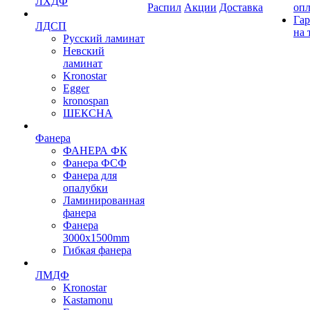
ЛХДФ
Распил
Акции
Доставка
оп
Гар
ЛДСП
на 
Русский ламинат
Невский
ламинат
Kronostar
Egger
kronospan
ШЕКСНА
Фанера
ФАНЕРА ФК
Фанера ФСФ
Фанера для
опалубки
Ламинированная
фанера
Фанера
3000х1500mm
Гибкая фанера
ЛМДФ
Kronostar
Kastamonu