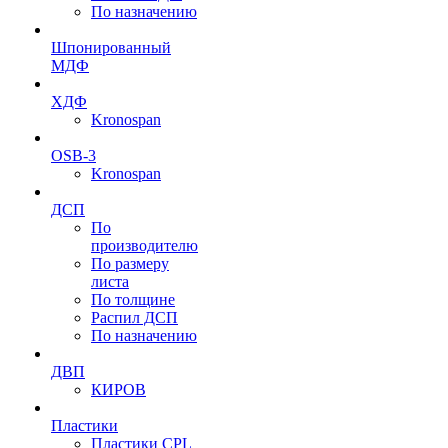
По назначению
Шпонированный
МДФ
ХДФ
Kronospan
OSB-3
Kronospan
ДСП
По
производителю
По размеру
листа
По толщине
Распил ДСП
По назначению
ДВП
КИРОВ
Пластики
Пластики CPL