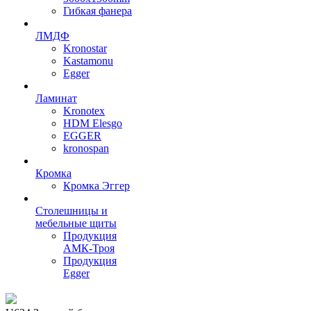
Гибкая фанера
ЛМДФ
Kronostar
Kastamonu
Egger
Ламинат
Kronotex
HDM Elesgo
EGGER
kronospan
Кромка
Кромка Эггер
Столешницы и
мебельные щиты
Продукция
АМК-Троя
Продукция
Egger