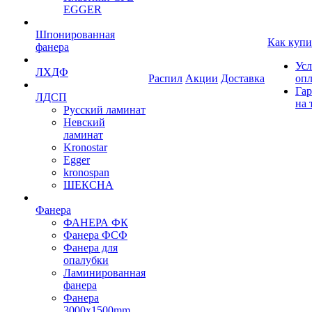
EGGER
Шпонированная
Как купи
фанера
Усл
ЛХДФ
Распил
Акции
Доставка
оп
Гар
ЛДСП
на 
Русский ламинат
Невский
ламинат
Kronostar
Egger
kronospan
ШЕКСНА
Фанера
ФАНЕРА ФК
Фанера ФСФ
Фанера для
опалубки
Ламинированная
фанера
Фанера
3000х1500mm