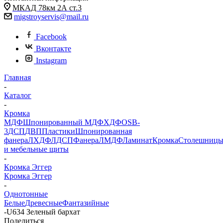
МКАД 78км 2А ст.3
migstroyservis@mail.ru
Facebook
Вконтакте
Instagram
Главная
-
Каталог
-
Кромка
МДФ
Шпонированный МДФ
ХДФ
OSB-
3
ДСП
ДВП
Пластики
Шпонированная
фанера
ЛХДФ
ЛДСП
Фанера
ЛМДФ
Ламинат
Кромка
Столешниц
и мебельные щиты
-
Кромка Эггер
Кромка Эггер
-
Однотонные
Белые
Древесные
Фантазийные
-
U634 Зеленый бархат
Поделиться