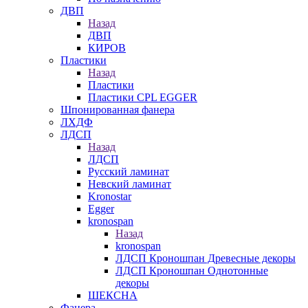
ДВП
Назад
ДВП
КИРОВ
Пластики
Назад
Пластики
Пластики CPL EGGER
Шпонированная фанера
ЛХДФ
ЛДСП
Назад
ЛДСП
Русский ламинат
Невский ламинат
Kronostar
Egger
kronospan
Назад
kronospan
ЛДСП Кроношпан Древесные декоры
ЛДСП Кроношпан Однотонные
декоры
ШЕКСНА
Фанера