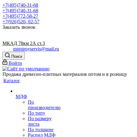
+7(495)740-31-68
+7(495)740-31-68
+7(495)772-58-27
+7(926)520- 02-57
Заказать звонок
МКАД 78км 2А ст.3
migstroyservis@mail.ru
Поиск
Войти
Продажа древесно-плитных материалов оптом и в розницу
Каталог
МДФ
По
производителю
По типу
По размеру
листа
По толщине
Распил МДФ