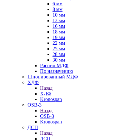
6 мм
8 мм
10 мм
12 мм
16 мм
18 мм
19 мм
22 мм
25 мм
28 мм
30 мм
Распил МДФ
По назначению
Шпонированный МДФ
ХДФ
Назад
ХДФ
Kronospan
OSB-3
Назад
OSB-3
Kronospan
ДСП
Назад
ДСП