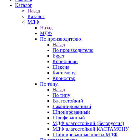
Каталог
Назад
Каталог
МДФ
Назад
МДФ
По производителю
Назад
По производителю
Egger
Кроношпан
Шексна
Кастамону
Кроностар
По типу
Назад
По типу
Влагостойкий
Ламинированный
Шпонированный
Шлифованный
МДФ влагостойкий (Белоруссия)
МДФ влагостойкий КАСТАМОНУ
Шпонированные плиты МДФ