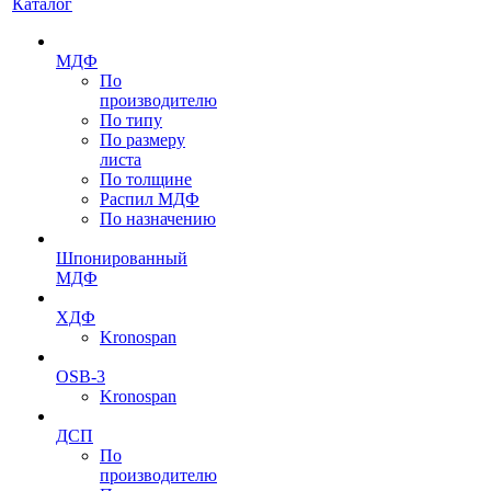
Каталог
МДФ
По
производителю
По типу
По размеру
листа
По толщине
Распил МДФ
По назначению
Шпонированный
МДФ
ХДФ
Kronospan
OSB-3
Kronospan
ДСП
По
производителю