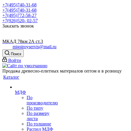
+7(495)740-31-68
+7(495)740-31-68
+7(495)772-58-27
+7(926)520- 02-57
Заказать звонок
МКАД 78км 2А ст.3
migstroyservis@mail.ru
Поиск
Войти
Продажа древесно-плитных материалов оптом и в розницу
Каталог
МДФ
По
производителю
По типу
По размеру
листа
По толщине
Распил МДФ