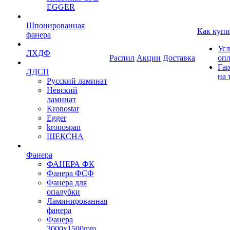
EGGER
Шпонированная
Как купи
фанера
Усл
ЛХДФ
Распил
Акции
Доставка
оп
Гар
ЛДСП
на 
Русский ламинат
Невский
ламинат
Kronostar
Egger
kronospan
ШЕКСНА
Фанера
ФАНЕРА ФК
Фанера ФСФ
Фанера для
опалубки
Ламинированная
фанера
Фанера
3000х1500mm