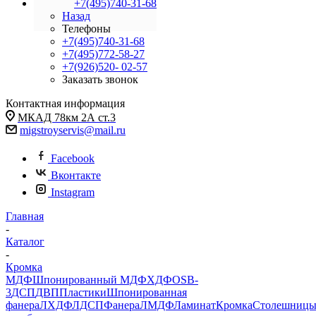
+7(495)740-31-68
Назад
Телефоны
+7(495)740-31-68
+7(495)772-58-27
+7(926)520- 02-57
Заказать звонок
Контактная информация
МКАД 78км 2А ст.3
migstroyservis@mail.ru
Facebook
Вконтакте
Instagram
Главная
-
Каталог
-
Кромка
МДФ
Шпонированный МДФ
ХДФ
OSB-
3
ДСП
ДВП
Пластики
Шпонированная
фанера
ЛХДФ
ЛДСП
Фанера
ЛМДФ
Ламинат
Кромка
Столешниц