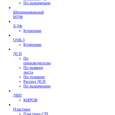
По назначению
Шпонированный
МДФ
ХДФ
Kronospan
OSB-3
Kronospan
ДСП
По
производителю
По размеру
листа
По толщине
Распил ДСП
По назначению
ДВП
КИРОВ
Пластики
Пластики CPL