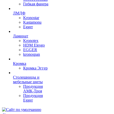
Гибкая фанера
ЛМДФ
Kronostar
Kastamonu
Egger
Ламинат
Kronotex
HDM Elesgo
EGGER
kronospan
Кромка
Кромка Эггер
Столешницы и
мебельные щиты
Продукция
АМК-Троя
Продукция
Egger