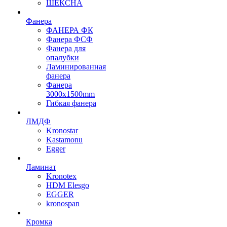
ШЕКСНА
Фанера
ФАНЕРА ФК
Фанера ФСФ
Фанера для
опалубки
Ламинированная
фанера
Фанера
3000х1500mm
Гибкая фанера
ЛМДФ
Kronostar
Kastamonu
Egger
Ламинат
Kronotex
HDM Elesgo
EGGER
kronospan
Кромка