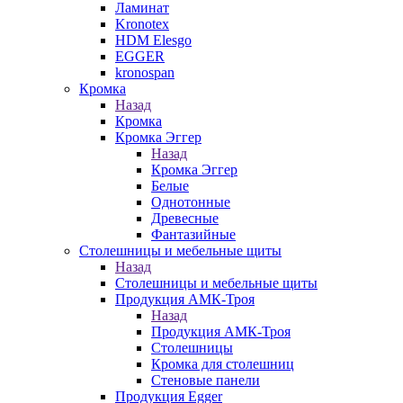
Ламинат
Kronotex
HDM Elesgo
EGGER
kronospan
Кромка
Назад
Кромка
Кромка Эггер
Назад
Кромка Эггер
Белые
Однотонные
Древесные
Фантазийные
Столешницы и мебельные щиты
Назад
Столешницы и мебельные щиты
Продукция АМК-Троя
Назад
Продукция АМК-Троя
Столешницы
Кромка для столешниц
Стеновые панели
Продукция Egger