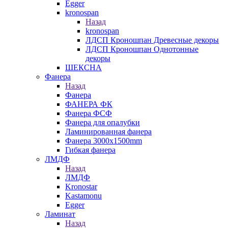
Egger
kronospan
Назад
kronospan
ЛДСП Кроношпан Древесные декоры
ЛДСП Кроношпан Однотонные
декоры
ШЕКСНА
Фанера
Назад
Фанера
ФАНЕРА ФК
Фанера ФСФ
Фанера для опалубки
Ламинированная фанера
Фанера 3000х1500mm
Гибкая фанера
ЛМДФ
Назад
ЛМДФ
Kronostar
Kastamonu
Egger
Ламинат
Назад