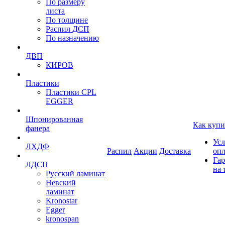
По размеру
листа
По толщине
Распил ДСП
По назначению
ДВП
КИРОВ
Пластики
Пластики CPL
EGGER
Шпонированная
Как купи
фанера
Усл
ЛХДФ
Распил
Акции
Доставка
оп
Гар
ЛДСП
на 
Русский ламинат
Невский
ламинат
Kronostar
Egger
kronospan