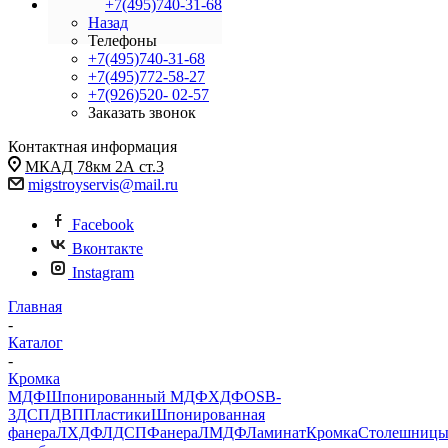
+7(495)740-31-68
Назад
Телефоны
+7(495)740-31-68
+7(495)772-58-27
+7(926)520- 02-57
Заказать звонок
Контактная информация
МКАД 78км 2А ст.3
migstroyservis@mail.ru
Facebook
Вконтакте
Instagram
Главная
-
Каталог
-
Кромка
МДФ
Шпонированный МДФ
ХДФ
OSB-
3
ДСП
ДВП
Пластики
Шпонированная
фанера
ЛХДФ
ЛДСП
Фанера
ЛМДФ
Ламинат
Кромка
Столешниц