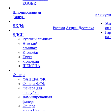
EGGER
Шпонированная
Как купи
фанера
Усл
ЛХДФ
Распил
Акции
Доставка
оп
Гар
ЛДСП
на 
Русский ламинат
Невский
ламинат
Kronostar
Egger
kronospan
ШЕКСНА
Фанера
ФАНЕРА ФК
Фанера ФСФ
Фанера для
опалубки
Ламинированная
фанера
Фанера
3000х1500mm