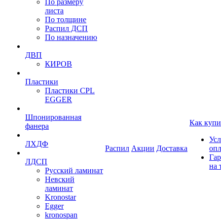
По размеру
листа
По толщине
Распил ДСП
По назначению
ДВП
КИРОВ
Пластики
Пластики CPL
EGGER
Шпонированная
Как купи
фанера
Усл
ЛХДФ
Распил
Акции
Доставка
оп
Гар
ЛДСП
на 
Русский ламинат
Невский
ламинат
Kronostar
Egger
kronospan