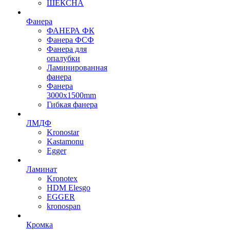
ШЕКСНА
Фанера
ФАНЕРА ФК
Фанера ФСФ
Фанера для
опалубки
Ламинированная
фанера
Фанера
3000х1500mm
Гибкая фанера
ЛМДФ
Kronostar
Kastamonu
Egger
Ламинат
Kronotex
HDM Elesgo
EGGER
kronospan
Кромка