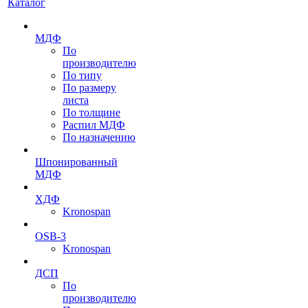
Каталог
МДФ
По
производителю
По типу
По размеру
листа
По толщине
Распил МДФ
По назначению
Шпонированный
МДФ
ХДФ
Kronospan
OSB-3
Kronospan
ДСП
По
производителю