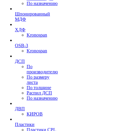
По назначению
Шпонированный
МДФ
ХДФ
Kronospan
OSB-3
Kronospan
ДСП
По
производителю
По размеру
листа
По толщине
Распил ДСП
По назначению
ДВП
КИРОВ
Пластики
Пластики CPL