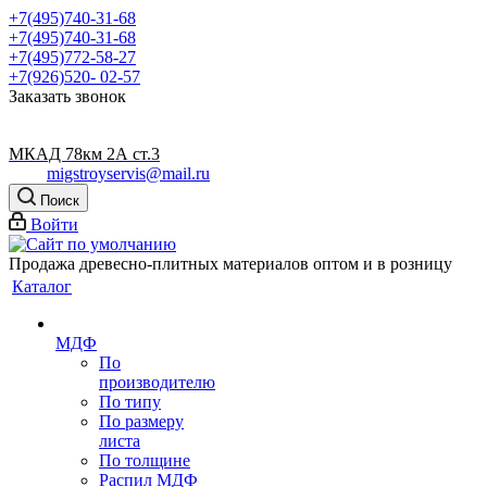
+7(495)740-31-68
+7(495)740-31-68
+7(495)772-58-27
+7(926)520- 02-57
Заказать звонок
МКАД 78км 2А ст.3
migstroyservis@mail.ru
Поиск
Войти
Продажа древесно-плитных материалов оптом и в розницу
Каталог
МДФ
По
производителю
По типу
По размеру
листа
По толщине
Распил МДФ