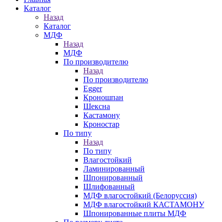
Каталог
Назад
Каталог
МДФ
Назад
МДФ
По производителю
Назад
По производителю
Egger
Кроношпан
Шексна
Кастамону
Кроностар
По типу
Назад
По типу
Влагостойкий
Ламинированный
Шпонированный
Шлифованный
МДФ влагостойкий (Белоруссия)
МДФ влагостойкий КАСТАМОНУ
Шпонированные плиты МДФ