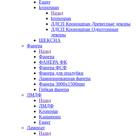
Egger
kronospan
Назад
kronospan
ЛДСП Кроношпан Древесные декоры
ЛДСП Кроношпан Однотонные
декоры
ШЕКСНА
Фанера
Назад
Фанера
ФАНЕРА ФК
Фанера ФСФ
Фанера для опалубки
Ламинированная фанера
Фанера 3000х1500mm
Гибкая фанера
ЛМДФ
Назад
ЛМДФ
Kronostar
Kastamonu
Egger
Ламинат
Назад