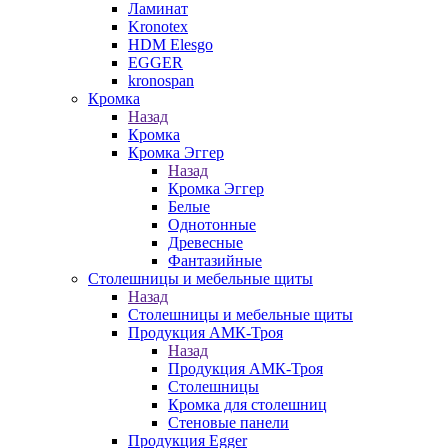
Ламинат
Kronotex
HDM Elesgo
EGGER
kronospan
Кромка
Назад
Кромка
Кромка Эггер
Назад
Кромка Эггер
Белые
Однотонные
Древесные
Фантазийные
Столешницы и мебельные щиты
Назад
Столешницы и мебельные щиты
Продукция АМК-Троя
Назад
Продукция АМК-Троя
Столешницы
Кромка для столешниц
Стеновые панели
Продукция Egger