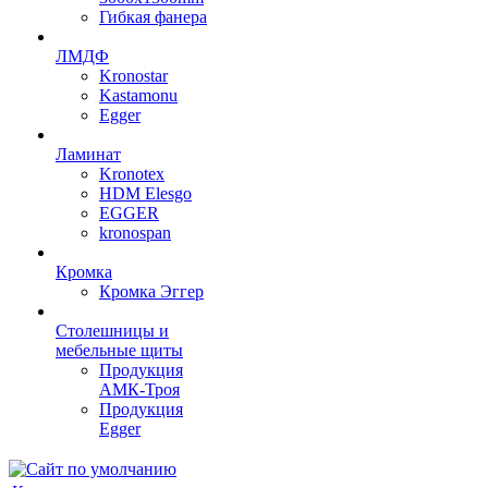
Гибкая фанера
ЛМДФ
Kronostar
Kastamonu
Egger
Ламинат
Kronotex
HDM Elesgo
EGGER
kronospan
Кромка
Кромка Эггер
Столешницы и
мебельные щиты
Продукция
АМК-Троя
Продукция
Egger