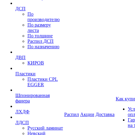
ДСП
По
производителю
По размеру
листа
По толщине
Распил ДСП
По назначению
ДВП
КИРОВ
Пластики
Пластики CPL
EGGER
Шпонированная
Как купи
фанера
Усл
ЛХДФ
Распил
Акции
Доставка
оп
Гар
ЛДСП
на 
Русский ламинат
Невский