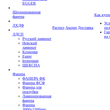
EGGER
Шпонированная
Как купи
фанера
Усл
ЛХДФ
Распил
Акции
Доставка
оп
Гар
ЛДСП
на 
Русский ламинат
Невский
ламинат
Kronostar
Egger
kronospan
ШЕКСНА
Фанера
ФАНЕРА ФК
Фанера ФСФ
Фанера для
опалубки
Ламинированная
фанера
Фанера
3000х1500mm