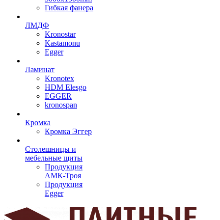
Гибкая фанера
ЛМДФ
Kronostar
Kastamonu
Egger
Ламинат
Kronotex
HDM Elesgo
EGGER
kronospan
Кромка
Кромка Эггер
Столешницы и
мебельные щиты
Продукция
АМК-Троя
Продукция
Egger