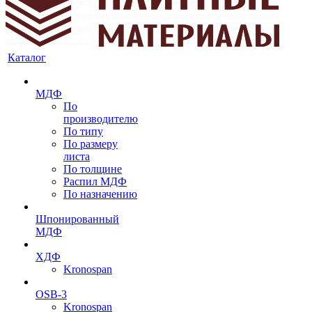
Каталог
МДФ
По
производителю
По типу
По размеру
листа
По толщине
Распил МДФ
По назначению
Шпонированный
МДФ
ХДФ
Kronospan
OSB-3
Kronospan