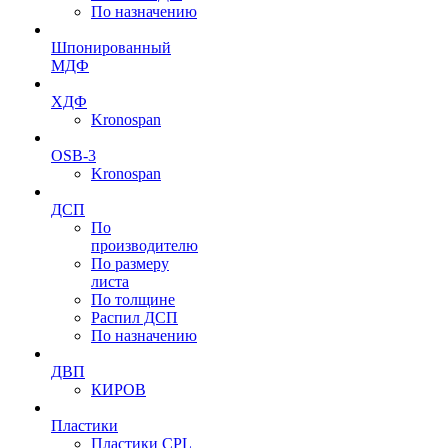
По назначению
Шпонированный
МДФ
ХДФ
Kronospan
OSB-3
Kronospan
ДСП
По
производителю
По размеру
листа
По толщине
Распил ДСП
По назначению
ДВП
КИРОВ
Пластики
Пластики CPL