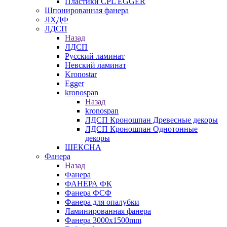
Пластики CPL EGGER
Шпонированная фанера
ЛХДФ
ЛДСП
Назад
ЛДСП
Русский ламинат
Невский ламинат
Kronostar
Egger
kronospan
Назад
kronospan
ЛДСП Кроношпан Древесные декоры
ЛДСП Кроношпан Однотонные
декоры
ШЕКСНА
Фанера
Назад
Фанера
ФАНЕРА ФК
Фанера ФСФ
Фанера для опалубки
Ламинированная фанера
Фанера 3000х1500mm