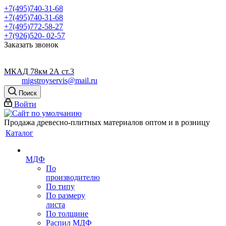
+7(495)740-31-68
+7(495)740-31-68
+7(495)772-58-27
+7(926)520- 02-57
Заказать звонок
МКАД 78км 2А ст.3
migstroyservis@mail.ru
Поиск
Войти
Продажа древесно-плитных материалов оптом и в розницу
Каталог
МДФ
По
производителю
По типу
По размеру
листа
По толщине
Распил МДФ