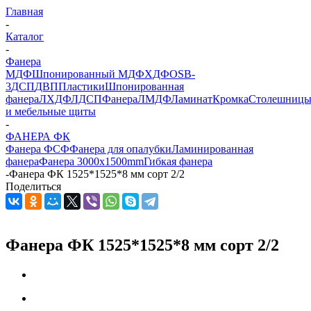
Главная
-
Каталог
-
Фанера
МДФ
Шпонированный МДФ
ХДФ
OSB-
3
ДСП
ДВП
Пластики
Шпонированная
фанера
ЛХДФ
ЛДСП
Фанера
ЛМДФ
Ламинат
Кромка
Столешниц
и мебельные щиты
-
ФАНЕРА ФК
Фанера ФСФ
Фанера для опалубки
Ламинированная
фанера
Фанера 3000х1500mm
Гибкая фанера
-
Фанера ФК 1525*1525*8 мм сорт 2/2
Поделиться
Фанера ФК 1525*1525*8 мм сорт 2/2