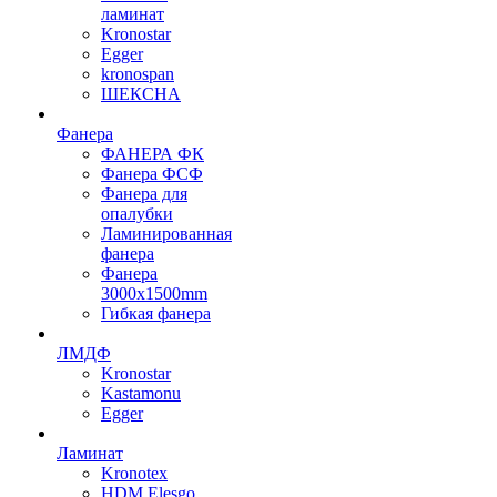
ламинат
Kronostar
Egger
kronospan
ШЕКСНА
Фанера
ФАНЕРА ФК
Фанера ФСФ
Фанера для
опалубки
Ламинированная
фанера
Фанера
3000х1500mm
Гибкая фанера
ЛМДФ
Kronostar
Kastamonu
Egger
Ламинат
Kronotex
HDM Elesgo