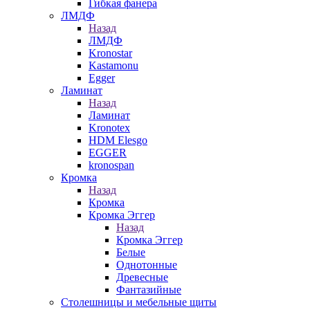
Гибкая фанера
ЛМДФ
Назад
ЛМДФ
Kronostar
Kastamonu
Egger
Ламинат
Назад
Ламинат
Kronotex
HDM Elesgo
EGGER
kronospan
Кромка
Назад
Кромка
Кромка Эггер
Назад
Кромка Эггер
Белые
Однотонные
Древесные
Фантазийные
Столешницы и мебельные щиты