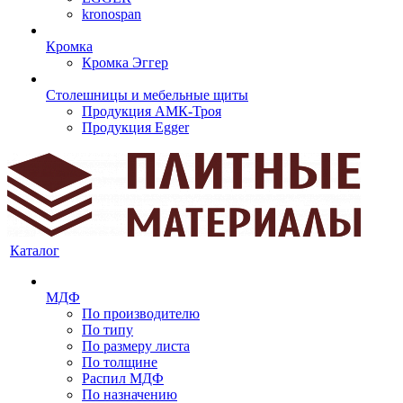
kronospan
Кромка
Кромка Эггер
Столешницы и мебельные щиты
Продукция АМК-Троя
Продукция Egger
Каталог
МДФ
По производителю
По типу
По размеру листа
По толщине
Распил МДФ
По назначению