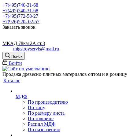
+7(495)740-31-68
+7(495)740-31-68
+7(495)772-58-27
+7(926)520- 02-57
Заказать звонок
МКАД 78км 2А ст.3
migstroyservis@mail.ru
Поиск
Войти
Продажа древесно-плитных материалов оптом и в розницу
Каталог
МДФ
По производителю
По типу
По размеру листа
По толщине
Распил МДФ
По назначению