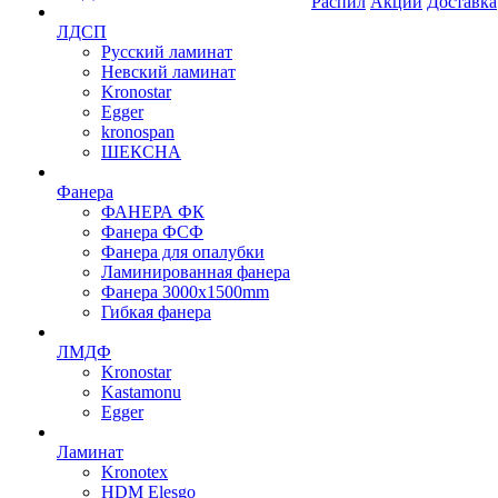
Распил
Акции
Доставка
ЛДСП
Русский ламинат
Невский ламинат
Kronostar
Egger
kronospan
ШЕКСНА
Фанера
ФАНЕРА ФК
Фанера ФСФ
Фанера для опалубки
Ламинированная фанера
Фанера 3000х1500mm
Гибкая фанера
ЛМДФ
Kronostar
Kastamonu
Egger
Ламинат
Kronotex
HDM Elesgo