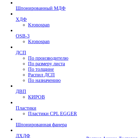
Шпонированный МДФ
ХДФ
Kronospan
OSB-3
Kronospan
ДСП
По производителю
По размеру листа
По толщине
Распил ДСП
По назначению
ДВП
КИРОВ
Пластики
Пластики CPL EGGER
Шпонированная фанера
ЛХДФ