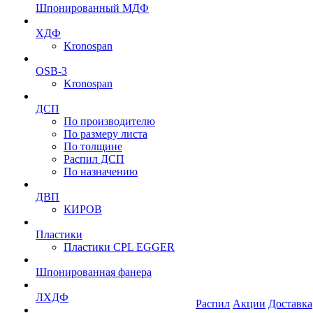
Шпонированный МДФ
ХДФ
Kronospan
OSB-3
Kronospan
ДСП
По производителю
По размеру листа
По толщине
Распил ДСП
По назначению
ДВП
КИРОВ
Пластики
Пластики CPL EGGER
Шпонированная фанера
ЛХДФ
Распил
Акции
Доставка