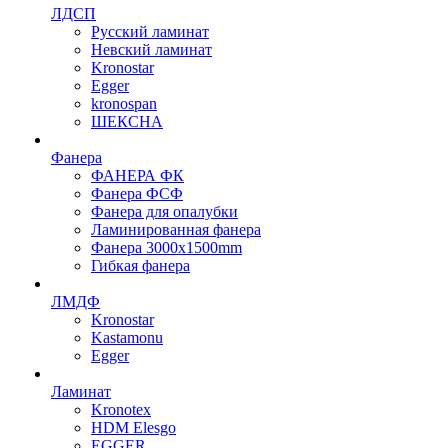
ЛДСП
Русский ламинат
Невский ламинат
Kronostar
Egger
kronospan
ШЕКСНА
Фанера
ФАНЕРА ФК
Фанера ФСФ
Фанера для опалубки
Ламинированная фанера
Фанера 3000х1500mm
Гибкая фанера
ЛМДФ
Kronostar
Kastamonu
Egger
Ламинат
Kronotex
HDM Elesgo
EGGER