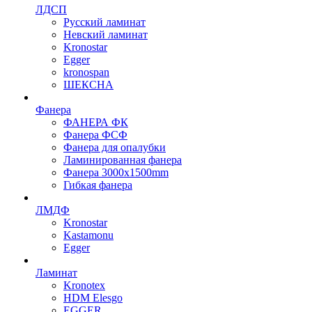
ЛДСП
Русский ламинат
Невский ламинат
Kronostar
Egger
kronospan
ШЕКСНА
Фанера
ФАНЕРА ФК
Фанера ФСФ
Фанера для опалубки
Ламинированная фанера
Фанера 3000х1500mm
Гибкая фанера
ЛМДФ
Kronostar
Kastamonu
Egger
Ламинат
Kronotex
HDM Elesgo
EGGER