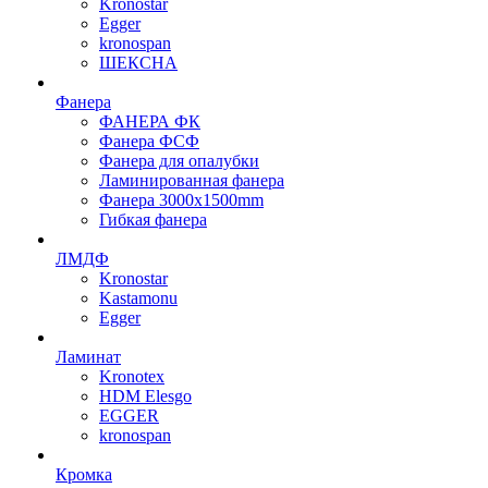
Kronostar
Egger
kronospan
ШЕКСНА
Фанера
ФАНЕРА ФК
Фанера ФСФ
Фанера для опалубки
Ламинированная фанера
Фанера 3000х1500mm
Гибкая фанера
ЛМДФ
Kronostar
Kastamonu
Egger
Ламинат
Kronotex
HDM Elesgo
EGGER
kronospan
Кромка