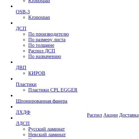
Kronospan
OSB-3
Kronospan
ДСП
По производителю
По размеру листа
По толщине
Распил ДСП
По назначению
ДВП
КИРОВ
Пластики
Пластики CPL EGGER
Шпонированная фанера
ЛХДФ
Распил
Акции
Доставка
ЛДСП
Русский ламинат
Невский ламинат