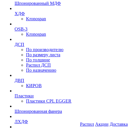
Шпонированный МДФ
ХДФ
Kronospan
OSB-3
Kronospan
ДСП
По производителю
По размеру листа
По толщине
Распил ДСП
По назначению
ДВП
КИРОВ
Пластики
Пластики CPL EGGER
Шпонированная фанера
ЛХДФ
Распил
Акции
Доставка