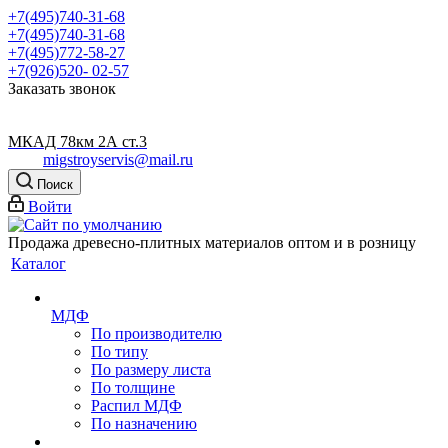
+7(495)740-31-68
+7(495)740-31-68
+7(495)772-58-27
+7(926)520- 02-57
Заказать звонок
МКАД 78км 2А ст.3
migstroyservis@mail.ru
Поиск
Войти
Продажа древесно-плитных материалов оптом и в розницу
Каталог
МДФ
По производителю
По типу
По размеру листа
По толщине
Распил МДФ
По назначению