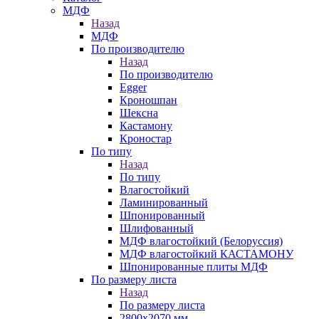
МДФ
Назад
МДФ
По производителю
Назад
По производителю
Egger
Кроношпан
Шексна
Кастамону
Кроностар
По типу
Назад
По типу
Влагостойкий
Ламинированный
Шпонированный
Шлифованный
МДФ влагостойкий (Белоруссия)
МДФ влагостойкий КАСТАМОНУ
Шпонированные плиты МДФ
По размеру листа
Назад
По размеру листа
2800х2070 мм